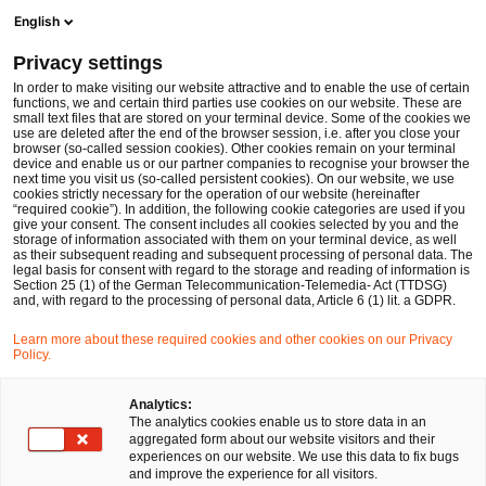
Men
Suchformular öffnen
English
PwC Legal Deutschland
Privacy settings
PwC Legal stärkt Praxisgruppe Öffentliches Wirtschaftsrecht mit zwei Neuzugängen
News
Pressemitteilungen
In order to make visiting our website attractive and to enable the use of certain
functions, we and certain third parties use cookies on our website. These are
small text files that are stored on your terminal device. Some of the cookies we
use are deleted after the end of the browser session, i.e. after you close your
Öffentliches Wirtschaftsrecht
browser (so-called session cookies). Other cookies remain on your terminal
device and enable us or our partner companies to recognise your browser the
Düsseldorf, Hamburg
29 Sep 2017
1 Minute Lesezeit
next time you visit us (so-called persistent cookies). On our website, we use
cookies strictly necessary for the operation of our website (hereinafter
“required cookie”). In addition, the following cookie categories are used if you
PwC Legal stärkt Praxisgruppe
give your consent. The consent includes all cookies selected by you and the
storage of information associated with them on your terminal device, as well
Öffentliches Wirtschaftsrecht
as their subsequent reading and subsequent processing of personal data. The
legal basis for consent with regard to the storage and reading of information is
Section 25 (1) of the German Telecommunication-Telemedia- Act (TTDSG)
mit zwei Neuzugängen
and, with regard to the processing of personal data, Article 6 (1) lit. a GDPR.
Learn more about these required cookies and other cookies on our Privacy
Policy.
Auf
Auf
Auf
Auf
Link
Facebook
Twitter
LinkedIn
Xing
kopie
teilen
teilen
teilen
teilen
Analytics:
The analytics cookies enable us to store data in an
aggregated form about our website visitors and their
experiences on our website. We use this data to fix bugs
Düsseldorf, 29. September 2017
and improve the experience for all visitors.