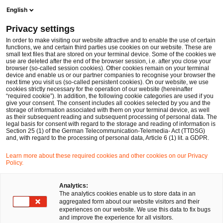
Men
Suchformular öffnen
English
PwC Legal Deutschland
Privacy settings
PwC Legal berät PwC Deutschland bei Beteiligung an Cybus GmbH
News
Pressemitteilungen
In order to make visiting our website attractive and to enable the use of certain
functions, we and certain third parties use cookies on our website. These are
small text files that are stored on your terminal device. Some of the cookies we
use are deleted after the end of the browser session, i.e. after you close your
Deals/M&A
browser (so-called session cookies). Other cookies remain on your terminal
device and enable us or our partner companies to recognise your browser the
Frankfurt am Main
12 Apr 2022
1 Minute Lesezeit
next time you visit us (so-called persistent cookies). On our website, we use
cookies strictly necessary for the operation of our website (hereinafter
“required cookie”). In addition, the following cookie categories are used if you
PwC Legal berät PwC
give your consent. The consent includes all cookies selected by you and the
storage of information associated with them on your terminal device, as well
Deutschland bei Beteiligung an
as their subsequent reading and subsequent processing of personal data. The
legal basis for consent with regard to the storage and reading of information is
Section 25 (1) of the German Telecommunication-Telemedia- Act (TTDSG)
Cybus GmbH
and, with regard to the processing of personal data, Article 6 (1) lit. a GDPR.
Learn more about these required cookies and other cookies on our Privacy
Policy.
Auf
Auf
Auf
Auf
Link
Facebook
Twitter
LinkedIn
Xing
kopie
teilen
teilen
teilen
teilen
Analytics:
The analytics cookies enable us to store data in an
aggregated form about our website visitors and their
experiences on our website. We use this data to fix bugs
Frankfurt am Main, 12. April 2022
and improve the experience for all visitors.