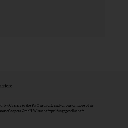
arriere
d. PwC refers to the PwC network and/or one or more of its
erhouseCoopers GmbH Wirtschaftsprüfungsgesellschaft.