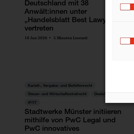
Deutschland mit 38
Anwält:innen unter
„Handelsblatt Best Lawyers"
vertreten
18 Jun 2026
5 Minuten Lesezeit
Kartell-, Vergabe- und Beihilfenrecht
Steuer- und Wirtschaftsstrafrecht
Deals/M&A
IP/IT
Stadtwerke Münster initiieren
mithilfe von PwC Legal und
PwC innovatives