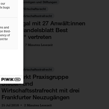
Nachfolge, Vermögen und Stiftungen
 our
fix bugs
Öffentliches Wirtschaftsrecht
Steuer- und Wirtschaftsstrafrecht
PwC Legal mit 27 Anwält:innen
gns and
unter „Handelsblatt Best
on third-
Lawyers“ vertreten
uency of
nt for
14 Jun 2024
7 Minuten Lesezeit
Steuer- und Wirtschaftsstrafrecht
PwC stärkt Praxisgruppe
Steuer- und
Wirtschaftsstrafrecht mit drei
Frankfurter Neuzugängen
25 Jul 2018
2 Minuten Lesezeit