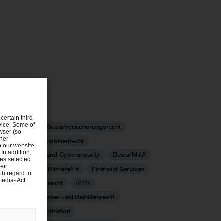
certain third
evice. Some of
Arbeits- und Sozialversicherungsrecht
wser (so-
tner
Bau- und Immobilienrecht
n our website,
 In addition,
Datenschutz und Cybersecurity
Deals/M&A
ies selected
eir
Energie- und Klimarecht
Financial Services
th regard to
media- Act
Gesellschaftsrecht
IP/IT
Kartell-, Vergabe- und Beihilfenrecht
Litigation, Arbitration