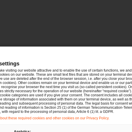
settings
ake visiting our website attractive and to enable the use of certain functions, we and 
ookies on our website. These are small text files that are stored on your terminal d
Bau- und Immobilienrecht
e use are deleted after the end of the browser session, i.e. after you close your bro
n cookies). Other cookies remain on your terminal device and enable us or our par
Datenschutz und Cybersecurity
recognise your browser the next time you visit us (so-called persistent cookies). O
s strictly necessary for the operation of our website (hereinafter “required cookie”).
Energie- und Klimarecht
Gesellschaftsrecht
 cookie categories are used if you give your consent. The consent includes all cook
e storage of information associated with them on your terminal device, as well as th
Insolvenzen und Restrukturierungen
Deals/M&A
eading and subsequent processing of personal data. The legal basis for consent wi
and reading of information is Section 25 (1) of the German Telecommunication-Tele
Financial Services
IP/IT
with regard to the processing of personal data, Article 6 (1) lit. a GDPR.
Kartell-, Vergabe- und Beihilfenrecht
out these required cookies and other cookies on our Privacy Policy.
Litigation, Arbitration
Analytics: