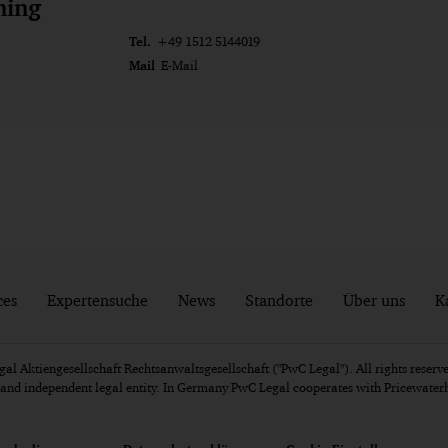
ming
Tel.
+49 1512 5144019
Mail
E-Mail
ces
Expertensuche
News
Standorte
Über uns
K
l Aktiengesellschaft Rechtsanwaltsgesellschaft ("PwC Legal"). All rights reserve
e and independent legal entity. In Germany PwC Legal cooperates with Pricewat