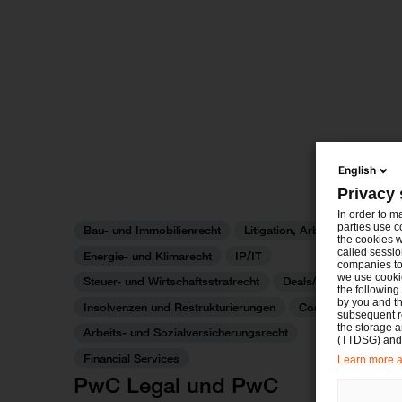
English
Privacy 
In order to m
parties use c
Bau- und Immobilienrecht
Litigation, Arbitration
the cookies w
called sessio
Energie- und Klimarecht
IP/IT
companies to 
we use cookie
Steuer- und Wirtschaftsstrafrecht
Deals/M&A
the following
by you and th
Insolvenzen und Restrukturierungen
Commercial
subsequent r
the storage 
Arbeits- und Sozialversicherungsrecht
(TTDSG) and, 
Financial Services
Learn more ab
PwC Legal und PwC