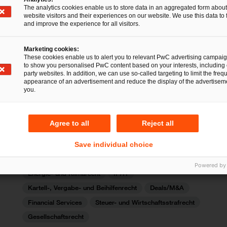
Nachfolge, Vermögen und Stiftungen
The analytics cookies enable us to store data in an aggregated form about
website visitors and their experiences on our website. We use this data to 
Öffentliches Wirtschaftsrecht
and improve the experience for all visitors.
Steuer- und Wirtschaftsstrafrecht
Global Transformations
Marketing cookies:
These cookies enable us to alert you to relevant PwC advertising campai
PwC Legal mit 32 Anwält:innen
to show you personalised PwC content based on your interests, including 
unter „Handelsblatt Best
party websites. In addition, we can use so-called targeting to limit the freq
appearance of an advertisement and reduce the display of the advertiseme
Lawyers“ vertreten
you.
16 Jun 2025
2 Minuten Lesezeit
Agree to all
Reject all
Save individual choice
Arbeits- und Sozialversicherungsrecht
Datenschutz und Cybersecurity
Powered by
Energie- und Klimarecht
IP/IT
Kartell-, Vergabe- und Beihilfenrecht
Deals/M&A
Financial Services
Steuer- und Wirtschaftsstrafrecht
Gesellschaftsrecht