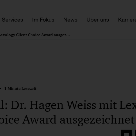
Services
Im Fokus
News
Über uns
Karrier
PwC Legal: Dr. Hagen Weiss mit Lexology Client Choice Award ausgezeichnet
1 Minute Lesezeit
: Dr. Hagen Weiss mit Le
hoice Award ausgezeichnet