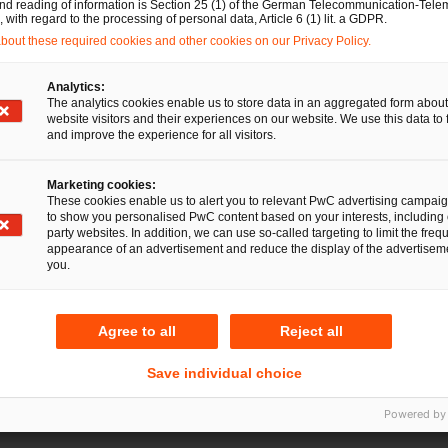
and reading of information is Section 25 (1) of the German Telecommunication-Tele
son, jedem Mandanten steht bei uns ein persönlicher Ans
with regard to the processing of personal data, Article 6 (1) lit. a GDPR.
out these required cookies and other cookies on our Privacy Policy.
en wirtschaftsrechtlichen Belangen verantwortungsvoll unter
ren wirtschaftlichen Erfolg langfristig zu sichern.
Analytics:
The analytics cookies enable us to store data in an aggregated form about
370 Rechtsanwält:innen an 18 Standorten. Integrierte Rec
website visitors and their experiences on our website. We use this data to 
and improve the experience for all visitors.
Marketing cookies:
These cookies enable us to alert you to relevant PwC advertising campai
to show you personalised PwC content based on your interests, including 
party websites. In addition, we can use so-called targeting to limit the freq
appearance of an advertisement and reduce the display of the advertiseme
you.
Agree to all
Reject all
Save individual choice
Powered by