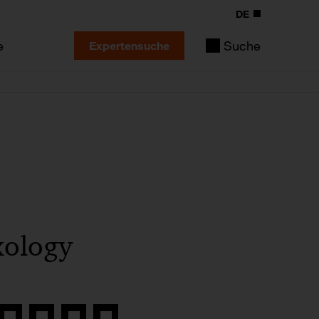
DE
e
Suche
Expertensuche
xology