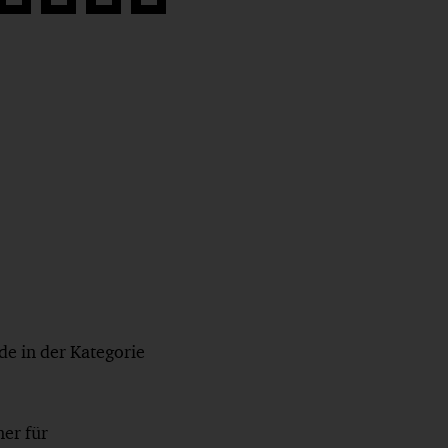
Auf
Auf
Auf
Link
book
Twitter
LinkedIn
Xing
kopieren
teilen
teilen
teilen
e in der Kategorie
er für