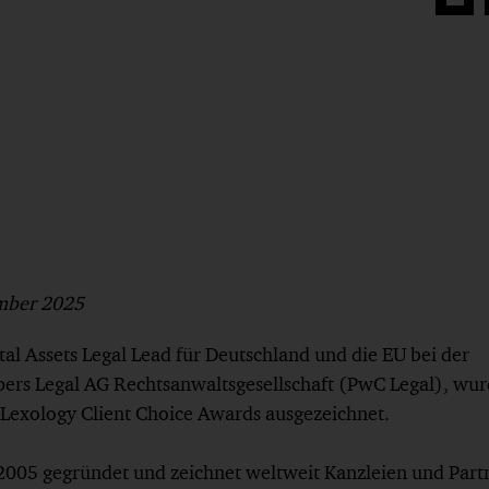
Auf
Face
teilen
ember 2025
tal Assets Legal Lead für Deutschland und die EU bei der
rs Legal AG Rechtsanwaltsgesellschaft (PwC Legal), wurd
 Lexology Client Choice Awards ausgezeichnet.
2005 gegründet und zeichnet weltweit Kanzleien und Partn