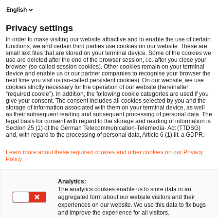
Men
Suchformular öffnen
English
PwC Legal Deutschland
Privacy settings
PwC Legal berät AKKA Technologies beim Kauf von Anteilen an MBtech
News
Pressemitteilungen
In order to make visiting our website attractive and to enable the use of certain
functions, we and certain third parties use cookies on our website. These are
small text files that are stored on your terminal device. Some of the cookies we
use are deleted after the end of the browser session, i.e. after you close your
Deals/M&A
browser (so-called session cookies). Other cookies remain on your terminal
device and enable us or our partner companies to recognise your browser the
Frankfurt am Main
09 Dez 2011
2 Minuten Lesezeit
next time you visit us (so-called persistent cookies). On our website, we use
cookies strictly necessary for the operation of our website (hereinafter
“required cookie”). In addition, the following cookie categories are used if you
PwC Legal berät AKKA
give your consent. The consent includes all cookies selected by you and the
storage of information associated with them on your terminal device, as well
Technologies beim Kauf von
as their subsequent reading and subsequent processing of personal data. The
legal basis for consent with regard to the storage and reading of information is
Section 25 (1) of the German Telecommunication-Telemedia- Act (TTDSG)
Anteilen an MBtech
and, with regard to the processing of personal data, Article 6 (1) lit. a GDPR.
Learn more about these required cookies and other cookies on our Privacy
Policy.
Auf
Auf
Auf
Auf
Link
Facebook
Twitter
LinkedIn
Xing
kopie
teilen
teilen
teilen
teilen
Analytics:
The analytics cookies enable us to store data in an
aggregated form about our website visitors and their
experiences on our website. We use this data to fix bugs
Frankfurt am Main, 9. Dezember 2011
and improve the experience for all visitors.