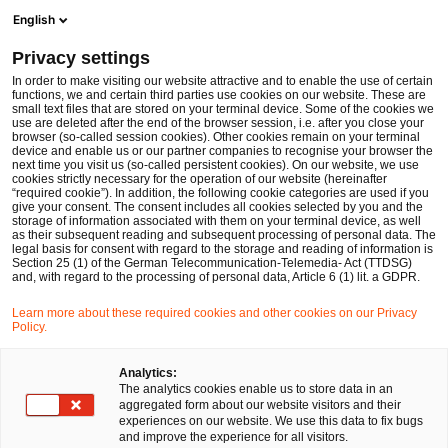
Men
Suchformular öffnen
English
PwC Legal Deutschland
Privacy settings
PwC Legal berät GENUI beim Erwerb einer Beteiligung an der ROTOP Pharmaka GmbH
News
Pressemitteilungen
In order to make visiting our website attractive and to enable the use of certain
functions, we and certain third parties use cookies on our website. These are
small text files that are stored on your terminal device. Some of the cookies we
use are deleted after the end of the browser session, i.e. after you close your
Deals/M&A
browser (so-called session cookies). Other cookies remain on your terminal
device and enable us or our partner companies to recognise your browser the
Berlin
21 Jan 2025
1 Minute Lesezeit
next time you visit us (so-called persistent cookies). On our website, we use
cookies strictly necessary for the operation of our website (hereinafter
“required cookie”). In addition, the following cookie categories are used if you
PwC Legal berät GENUI beim
give your consent. The consent includes all cookies selected by you and the
storage of information associated with them on your terminal device, as well
Erwerb einer Beteiligung an der
as their subsequent reading and subsequent processing of personal data. The
legal basis for consent with regard to the storage and reading of information is
Section 25 (1) of the German Telecommunication-Telemedia- Act (TTDSG)
ROTOP Pharmaka GmbH
and, with regard to the processing of personal data, Article 6 (1) lit. a GDPR.
Learn more about these required cookies and other cookies on our Privacy
Policy.
Auf
Auf
Auf
Auf
Link
Facebook
Twitter
LinkedIn
Xing
kopie
teilen
teilen
teilen
teilen
Analytics:
The analytics cookies enable us to store data in an
aggregated form about our website visitors and their
experiences on our website. We use this data to fix bugs
Berlin, 21. Januar 2025
and improve the experience for all visitors.