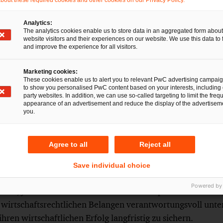
önfelder
Analytics:
The analytics cookies enable us to store data in an aggregated form about
ht Dresden, 5. Zivilsenat
website visitors and their experiences on our website. We use this data to 
and improve the experience for all visitors.
e (Vorsitzender Richter)
Marketing cookies:
These cookies enable us to alert you to relevant PwC advertising campai
to show you personalised PwC content based on your interests, including 
party websites. In addition, we can use so-called targeting to limit the freq
appearance of an advertisement and reduce the display of the advertiseme
 sich rasch verändernden Wirtschaftswelt sind Kooperation
you.
erung und gesellschaftliche Verantwortung Themen, die 
en. Für verschiedenste komplexe Aufgabenbereiche benöt
Agree to all
Reject all
 Deshalb beraten wir sie ganzheitlich und in enger Zusam
urces- und Finanzexpert:innen von PwC und unserem inte
Save individual choice
 Ländern. Ob weltweit agierendes Unternehmen, öffentlic
Powered by
son, jedem Mandanten steht bei uns ein persönlicher Ans
en wirtschaftsrechtlichen Belangen verantwortungsvoll unter
ren wirtschaftlichen Erfolg langfristig zu sichern.