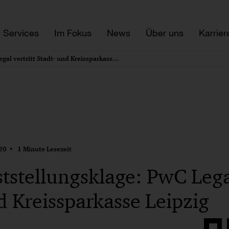
Services
Im Fokus
News
Über uns
Karrier
Musterfeststellungsklage: PwC Legal vertritt Stadt- und Kreissparkasse Leipzig
20
1 Minute Lesezeit
tstellungsklage: PwC Legal
d Kreissparkasse Leipzig