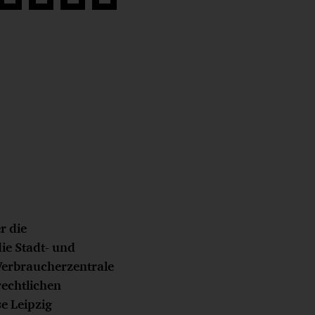
Auf
Auf
Auf
Link
book
Twitter
LinkedIn
Xing
kopieren
teilen
teilen
teilen
r die
ie Stadt- und
 Verbraucherzentrale
rechtlichen
e Leipzig