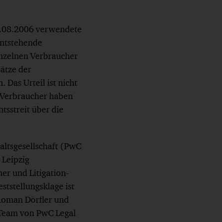
31.08.2006 verwendete
entstehende
inzelnen Verbraucher
ätze der
Das Urteil ist nicht
0 Verbraucher haben
tsstreit über die
ltsgesellschaft (PwC
 Leipzig
r und Litigation-
ststellungsklage ist
Roman Dörfler und
 Team von PwC Legal