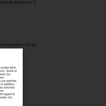
entrale Sachsen e.V.
h Ostermeyer, Sonja
certain third
evice. Some of
wser (so-
tner
n our website,
 In addition,
ies selected
eir
th regard to
media- Act