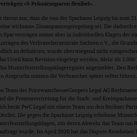
erträgen »S-Prämiensparen flexibel«.
 davon aus, dass die von der Sparkasse Leipzig bis zum 
 keine wirksame Zinsanpassungsregelung sei. Die dadurch 
n Sparverträgen müsse aber in individuellen Klagen der e
Anträgen des Verbraucherzentrale Sachsen e.V., die Grunds
lich zu definieren, wurde überwiegend nicht entsprochen. 
 das Urteil kann Revision eingelegt werden. Mehr als 1.00
as Musterfeststellungsklageregister angemeldet. Den Rech
en Anspruchs müssen die Verbraucher später selbst führen.
on Team der PricewaterhouseCoopers Legal AG Rechtsanwa
nd die Prozessvertretung für die Stadt- und Kreissparkasse
h berät PwC Legal mit einem Team um den Berliner Partne
rfler. Die gegen die Sparkasse Leipzig erhobene Musterfe
usterfeststellungsklagen, mit deren Abwehr das Team um 
ftragt wurde. Im April 2020 hat das Dispute Resolution