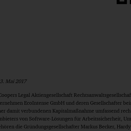
Auf
Face
teilen
3. Mai 2017
oopers Legal Aktiengesellschaft Rechtsanwaltsgesellschaf
nternehmen EcoIntense GmbH und deren Gesellschafter be
iner damit verbundenen Kapitalmaßnahme umfassend recht
Anbieters von Software-Lösungen für Arbeitssicherheit,
ehören die Gründungsgesellschafter Markus Becker, Hard