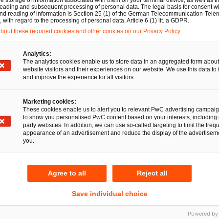
eading and subsequent processing of personal data. The legal basis for consent wi
 Deshalb beraten wir sie ganzheitlich und in enger Zusam
and reading of information is Section 25 (1) of the German Telecommunication-Tele
with regard to the processing of personal data, Article 6 (1) lit. a GDPR.
urces- und Finanzexpert:innen von PwC und unserem inte
out these required cookies and other cookies on our Privacy Policy.
 Ländern. Ob weltweit agierendes Unternehmen, öffentlic
son, jedem Mandanten steht bei uns ein persönlicher Ans
Analytics:
The analytics cookies enable us to store data in an aggregated form about
en wirtschaftsrechtlichen Belangen verantwortungsvoll unter
website visitors and their experiences on our website. We use this data to 
and improve the experience for all visitors.
ren wirtschaftlichen Erfolg langfristig zu sichern.
370 Rechtsanwält:innen an 18 Standorten. Integrierte Rec
Marketing cookies:
These cookies enable us to alert you to relevant PwC advertising campai
to show you personalised PwC content based on your interests, including 
party websites. In addition, we can use so-called targeting to limit the freq
appearance of an advertisement and reduce the display of the advertiseme
you.
e Kunden dabei, Vertrauen aufzubauen und sich neu zu erf
Agree to all
Reject all
 rund 365.000 Mitarbeitende in 136 Ländern täglich kom
n Chancen und Wettbewerbsvorteile. Mit modernsten Tec
Save individual choice
n in den Bereichen Wirtschaftsprüfung, Steuern, Recht u
um zu schaffen, auszubauen und zu erhalten.
Powered by