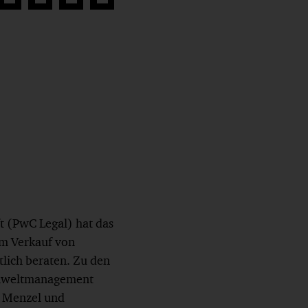
Auf
Auf
Auf
Link
book
Twitter
LinkedIn
Xing
kopieren
teilen
teilen
teilen
t (PwC Legal) hat das
im Verkauf von
lich beraten. Zu den
 Umweltmanagement
y Menzel und