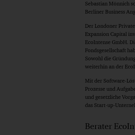
Sebastian Mönnich so
Berliner Business Ang
Der Londoner Private
Expansion Capital inv
EcoIntense GmbH. Die
Fondsgesellschaft ha
Sowohl die Gründungs
weiterhin an der Eco
Mit der Software-Lö
Prozesse und Aufgabe
und gesetzliche Vorga
das Start-up-Untern
Berater EcoIn