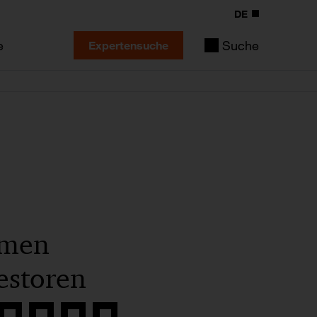
DE
e
Suche
Expertensuche
hmen
estoren