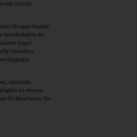
fonds und die
estor Morgan Stanley
s Gesellschafter der
usiness Angel
ndig veräußert.
ben hingegen
ei, sämtliche
tigkeit zu steuern
und 90 Mitarbeiter für