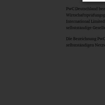
PwC Deutschland bez
Wirtschaftsprüfungsge
International Limited
selbstständige Gesell
Die Bezeichnung PwC 
selbstständigen Netz