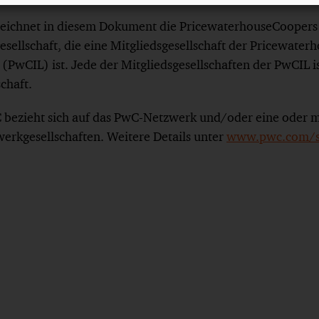
eichnet in diesem Dokument die PricewaterhouseCoope
sellschaft, die eine Mitgliedsgesellschaft der Pricewate
 (PwCIL) ist. Jede der Mitgliedsgesellschaften der PwCIL is
schaft.
bezieht sich auf das PwC-Netzwerk und/oder eine oder m
werkgesellschaften. Weitere Details unter
www.pwc.com/st