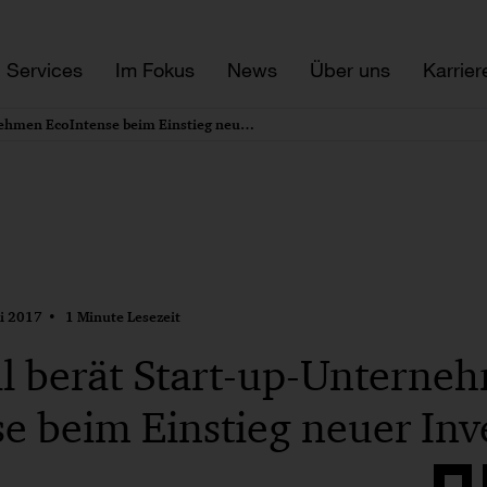
Services
Im Fokus
News
Über uns
Karrier
PwC Legal berät Start-up-Unternehmen EcoIntense beim Einstieg neuer Investoren
i 2017
1 Minute Lesezeit
l berät Start-up-Unterne
e beim Einstieg neuer Inv