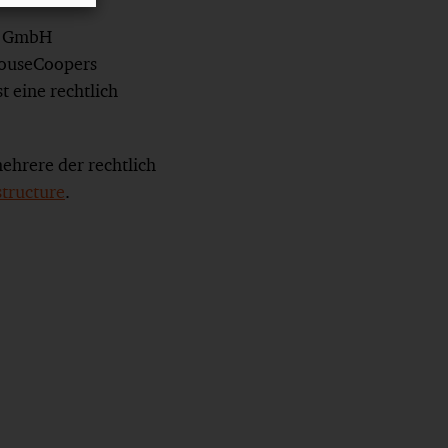
rs GmbH
rhouseCoopers
t eine rechtlich
ehrere der rechtlich
ructure
.