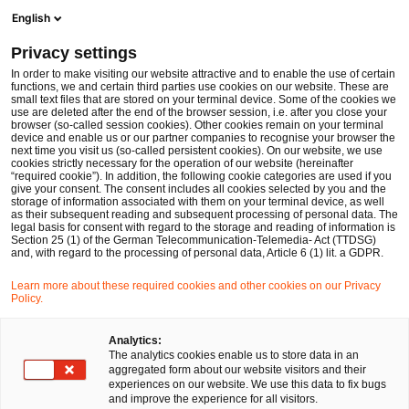
Men
Suchformular öffnen
English
PwC Legal Deutschland
Privacy settings
PwC Legal berät die Bayerische Landesbank beim Abschluss von Schuldscheindarlehen für den Dienstleister Edenred
News
Pressemitteilungen
In order to make visiting our website attractive and to enable the use of certain
functions, we and certain third parties use cookies on our website. These are
small text files that are stored on your terminal device. Some of the cookies we
use are deleted after the end of the browser session, i.e. after you close your
Deals/M&A
browser (so-called session cookies). Other cookies remain on your terminal
device and enable us or our partner companies to recognise your browser the
Frankfurt am Main
12 Jul 2016
1 Minute Lesezeit
next time you visit us (so-called persistent cookies). On our website, we use
cookies strictly necessary for the operation of our website (hereinafter
“required cookie”). In addition, the following cookie categories are used if you
PwC Legal berät die Bayerische
give your consent. The consent includes all cookies selected by you and the
storage of information associated with them on your terminal device, as well
Landesbank beim Abschluss von
as their subsequent reading and subsequent processing of personal data. The
legal basis for consent with regard to the storage and reading of information is
Section 25 (1) of the German Telecommunication-Telemedia- Act (TTDSG)
Schuldscheindarlehen für den
and, with regard to the processing of personal data, Article 6 (1) lit. a GDPR.
Dienstleister Edenred
Learn more about these required cookies and other cookies on our Privacy
Policy.
Auf
Auf
Auf
Auf
Link
Analytics:
The analytics cookies enable us to store data in an
Facebook
Twitter
LinkedIn
Xing
kopie
aggregated form about our website visitors and their
teilen
teilen
teilen
teilen
experiences on our website. We use this data to fix bugs
and improve the experience for all visitors.