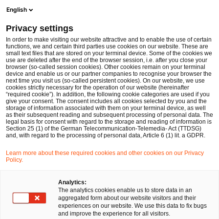
Men
Suchformular öffnen
English
PwC Legal Deutschland
Privacy settings
Geldbußen gegen das Unternehmen – haftet am Ende der Geschäftsführer oder der Vorstand?
News
Fachbeiträge und Blogs
In order to make visiting our website attractive and to enable the use of certain
functions, we and certain third parties use cookies on our website. These are
small text files that are stored on your terminal device. Some of the cookies we
use are deleted after the end of the browser session, i.e. after you close your
Arbeits- und Sozialversicherungsrecht
browser (so-called session cookies). Other cookies remain on your terminal
device and enable us or our partner companies to recognise your browser the
07 Mai 2026
3 Minuten Lesezeit
next time you visit us (so-called persistent cookies). On our website, we use
cookies strictly necessary for the operation of our website (hereinafter
“required cookie”). In addition, the following cookie categories are used if you
Geldbußen gegen das
give your consent. The consent includes all cookies selected by you and the
storage of information associated with them on your terminal device, as well
Unternehmen – haftet am Ende
as their subsequent reading and subsequent processing of personal data. The
legal basis for consent with regard to the storage and reading of information is
Section 25 (1) of the German Telecommunication-Telemedia- Act (TTDSG)
der Geschäftsführer oder der
and, with regard to the processing of personal data, Article 6 (1) lit. a GDPR.
Vorstand?
Learn more about these required cookies and other cookies on our Privacy
Policy.
Auf
Auf
Auf
Auf
Link
Analytics:
The analytics cookies enable us to store data in an
Facebook
Twitter
LinkedIn
Xing
kopie
Verfasst von
aggregated form about our website visitors and their
teilen
teilen
teilen
teilen
experiences on our website. We use this data to fix bugs
Arne Ferbeck
and improve the experience for all visitors.