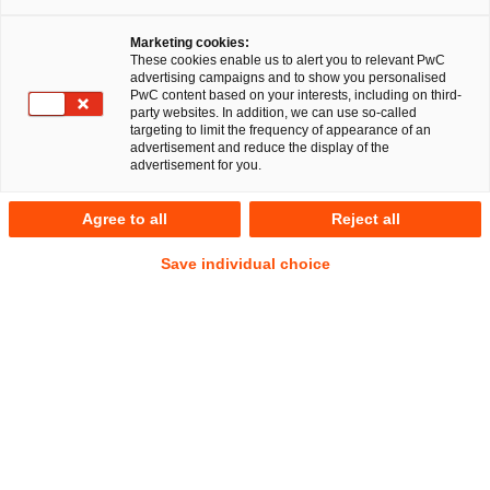
Marketing cookies:
These cookies enable us to alert you to relevant PwC
advertising campaigns and to show you personalised
PwC content based on your interests, including on third-
Unternehmensgeldbußen sind längst kein reines
party websites. In addition, we can use so-called
Kartellrechtsthema mehr. Immer wieder werden auch in
targeting to limit the frequency of appearance of an
advertisement and reduce the display of the
anderen Rechtsbereichen gegen die Gesellschaft selbst
advertisement for you.
Geldbußen verhängt. Dann stellt sich häufig die zentrale
Folgefrage: Kann das Unternehmen im Innenverhältnis
Agree to all
Reject all
Regress beim Geschäftsführer oder Vorstand nehmen?
Save individual choice
Die Frage ist praktisch hochrelevant und rechtlich weiterhin
offen. Der BGH hat dem EuGH mit Beschluss vom 11.2.2025
– KZR 74/23 nun die Frage vorgelegt, ob eine solche
Schadensersatzpflicht bei Kartellbußen mit dem Unionsrecht
vereinbar ist.
Gegenüberstellung der Argumente
Ausgehend von den Maßstäben der Organhaftung spricht