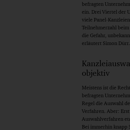
befragten Unternehme
ein. Drei Viertel der
viele Panel-Kanzleie
Teilnehmerzahl beim P
die Gefahr, unbekannt
erläutert Simon Dürr.
Kanzleiauswa
objektiv
Meistens ist die Rech
befragten Unternehme
Regel die Auswahl de
Verfahren. Aber: Erst
Auswahlverfahren etab
Bei immerhin knapp 5