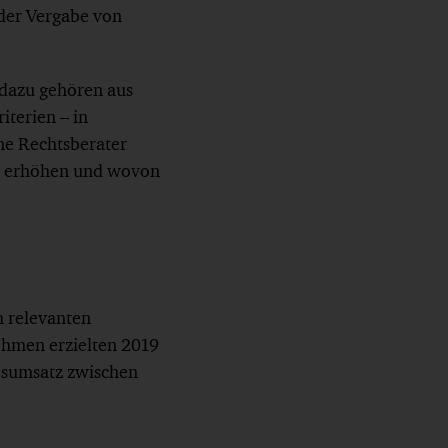
 der Vergabe von
 dazu gehören aus
iterien – in
ne Rechtsberater
mt erhöhen und wovon
h relevanten
hmen erzielten 2019
resumsatz zwischen