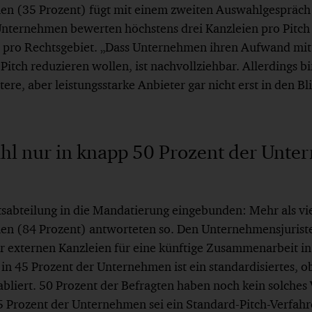
n (35 Prozent) fügt mit einem zweiten Auswahlgespräch 
 Unternehmen bewerten höchstens drei Kanzleien pro Pitch
n pro Rechtsgebiet. „Dass Unternehmen ihren Aufwand mit
itch reduzieren wollen, ist nachvollziehbar. Allerdings b
ere, aber leistungsstarke Anbieter gar nicht erst in den 
hl nur in knapp 50 Prozent der Unt
tsabteilung in die Mandatierung eingebunden: Mehr als vie
n (84 Prozent) antworteten so. Den Unternehmensjuristen
r externen Kanzleien für eine künftige Zusammenarbeit in
 in 45 Prozent der Unternehmen ist ein standardisiertes, o
liert. 50 Prozent der Befragten haben noch kein solches V
 Prozent der Unternehmen sei ein Standard-Pitch-Verfahr