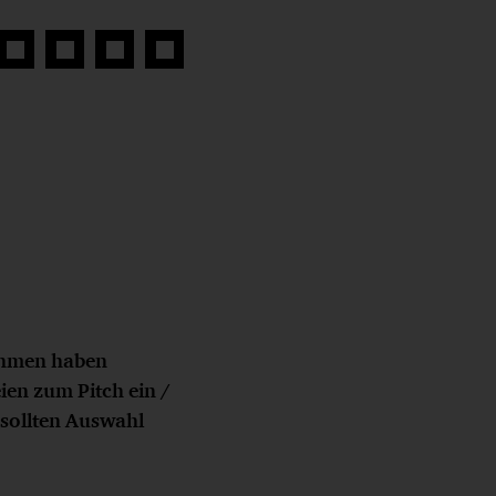
Auf
Auf
Auf
Link
book
Twitter
LinkedIn
Xing
kopieren
teilen
teilen
teilen
nehmen haben
ien zum Pitch ein /
 sollten Auswahl