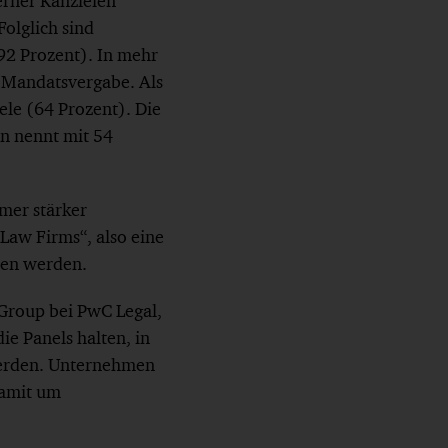
erner Kanzleien
olglich sind
92 Prozent). In mehr
e Mandatsvergabe. Als
ele (64 Prozent). Die
n nennt mit 54
mmer stärker
 Law Firms“, also eine
ben werden.
 Group bei PwC Legal,
ie Panels halten, in
werden. Unternehmen
damit um