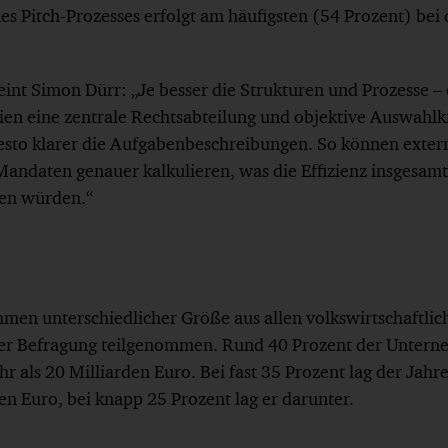
es Pitch-Prozesses erfolgt am häufigsten (54 Prozent) bei
t Simon Dürr: „Je besser die Strukturen und Prozesse –
ien eine zentrale Rechtsabteilung und objektive Auswahlkr
sto klarer die Aufgabenbeschreibungen. So können exter
andaten genauer kalkulieren, was die Effizienz insgesa
ren würden.“
men unterschiedlicher Größe aus allen volkswirtschaftlic
er Befragung teilgenommen. Rund 40 Prozent der Unterne
r als 20 Milliarden Euro. Bei fast 35 Prozent lag der Jah
en Euro, bei knapp 25 Prozent lag er darunter.