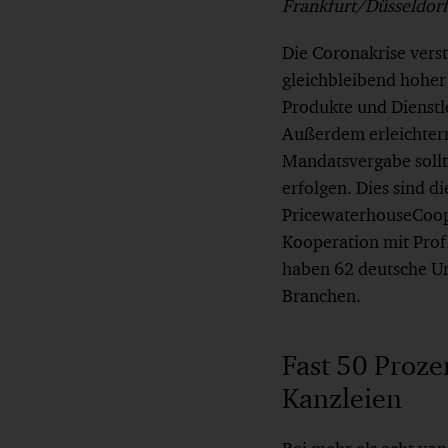
Frankfurt/Düsseldorf
Die Coronakrise vers
gleichbleibend hoher
Produkte und Dienstl
Außerdem erleichtern
Mandatsvergabe sollt
erfolgen. Dies sind d
PricewaterhouseCoope
Kooperation mit Prof
haben 62 deutsche Un
Branchen.
Fast 50 Proz
Kanzleien