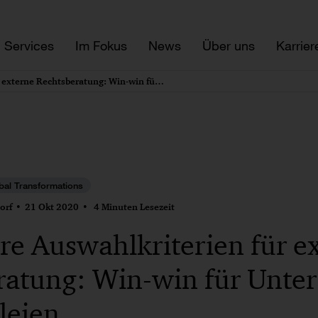
Services
Im Fokus
News
Über uns
Karrier
Objektivere Auswahlkriterien für externe Rechtsberatung: Win-win für Unternehmen und Kanzleien
bal Transformations
orf
21 Okt 2020
4 Minuten Lesezeit
re Auswahlkriterien für e
ratung: Win-win für Unt
leien