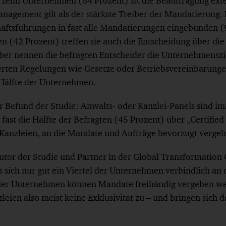
n zehn Unternehmen (84 Prozent) ist die Beauftragung ext
agement gilt als der stärkste Treiber der Mandatierung. F
äftsführungen in fast alle Mandatierungen eingebunden (
len (42 Prozent) treffen sie auch die Entscheidung über di
iber nennen die befragten Entscheider die Unternehmenszi
erten Regelungen wie Gesetze oder Betriebsvereinbarunge
 Hälfte der Unternehmen.
r Befund der Studie: Anwalts- oder Kanzlei-Panels sind i
t fast die Hälfte der Befragten (45 Prozent) über „Certified
Kanzleien, an die Mandate und Aufträge bevorzugt verge
utor der Studie und Partner in der Global Transformation
s sich nur gut ein Viertel der Unternehmen verbindlich an d
 der Unternehmen können Mandate freihändig vergeben 
leien also meist keine Exklusivität zu – und bringen sich 