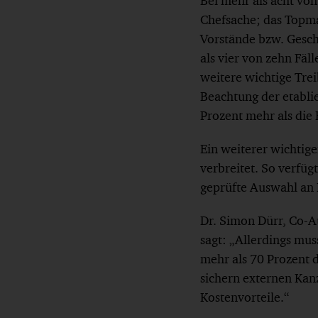
Bei mehr als acht vo
Chefsache; das Topman
Vorstände bzw. Gesch
als vier von zehn Fäl
weitere wichtige Tre
Beachtung der etabli
Prozent mehr als die
Ein weiterer wichtige
verbreitet. So verfüg
geprüfte Auswahl an 
Dr. Simon Dürr, Co-A
sagt: „Allerdings mus
mehr als 70 Prozent
sichern externen Kanz
Kostenvorteile.“