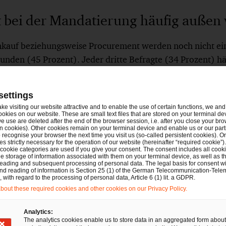
t bei der Mandatierung häufig außen 
nkauf beziehungsweise Procurement werden noch nicht ein
nden (45 Prozent). Jeder dritte Befragte (34 Prozent) häl
dert, dass der Einkauf bei Beauftragungen oder Kanzlei-Li
anian, ebenfalls Co-Autor der Studie und Partner in der 
settings
 sagt dazu: „Die Zusammenarbeit zwischen Rechtsabteilun
ake visiting our website attractive and to enable the use of certain functions, we and 
den, was aufgrund der unterschiedlichen Interessenslagen
ookies on our website. These are small text files that are stored on your terminal d
e use are deleted after the end of the browser session, i.e. after you close your bro
 hohe fachliche Qualität auf der einen, möglichst günstige
n cookies). Other cookies remain on your terminal device and enable us or our par
recognise your browser the next time you visit us (so-called persistent cookies). O
ings wünschen sich viele Studienteilnehmer, den Einkauf s
s strictly necessary for the operation of our website (hereinafter “required cookie”).
 cookie categories are used if you give your consent. The consent includes all cook
eziehen. Im Idealfall befruchten sich beide Seiten gegens
e storage of information associated with them on your terminal device, as well as th
eading and subsequent processing of personal data. The legal basis for consent wi
and reading of information is Section 25 (1) of the German Telecommunication-Tele
with regard to the processing of personal data, Article 6 (1) lit. a GDPR.
Ruf und Empfehlungen sind bei der A
out these required cookies and other cookies on our Privacy Policy.
Analytics:
The analytics cookies enable us to store data in an aggregated form about