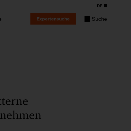
DE
e
Suche
Expertensuche
xterne
ernehmen