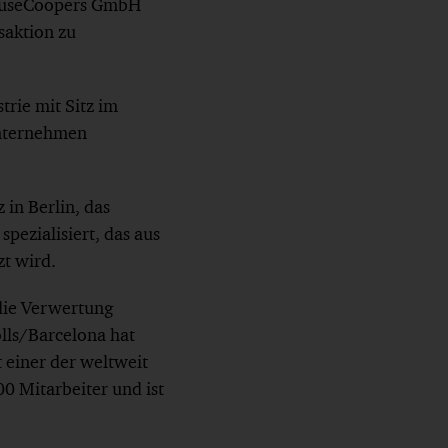
houseCoopers GmbH
saktion zu
rie mit Sitz im
unternehmen
in Berlin, das
pezialisiert, das aus
t wird.
die Verwertung
olls/Barcelona hat
 einer der weltweit
0 Mitarbeiter und ist