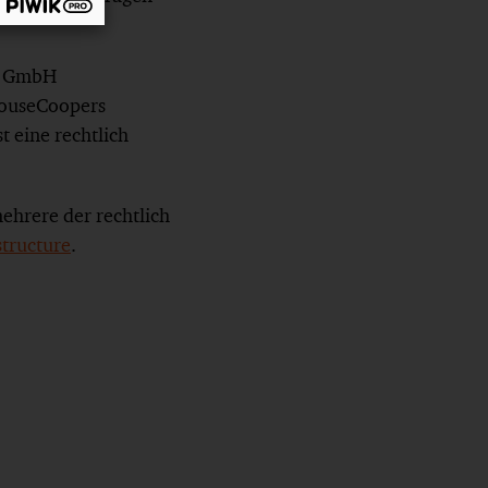
rs GmbH
rhouseCoopers
t eine rechtlich
ehrere der rechtlich
ructure
.