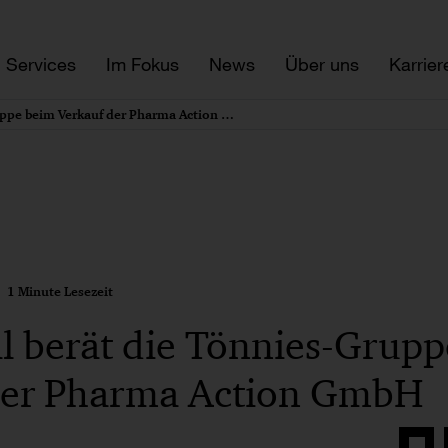
Services
Im Fokus
News
Über uns
Karrier
PwC Legal berät die Tönnies-Gruppe beim Verkauf der Pharma Action GmbH
1 Minute Lesezeit
l berät die Tönnies-Grup
der Pharma Action GmbH