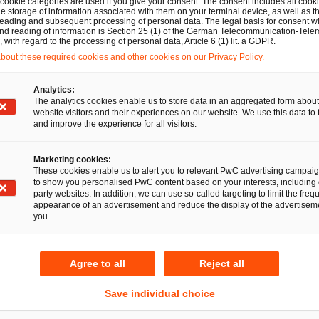
erung und gesellschaftliche Verantwortung Themen, die 
 cookie categories are used if you give your consent. The consent includes all cook
e storage of information associated with them on your terminal device, as well as th
en. Für verschiedenste komplexe Aufgabenbereiche benöt
eading and subsequent processing of personal data. The legal basis for consent wi
and reading of information is Section 25 (1) of the German Telecommunication-Tele
 Deshalb beraten wir sie ganzheitlich und in enger Zusam
with regard to the processing of personal data, Article 6 (1) lit. a GDPR.
out these required cookies and other cookies on our Privacy Policy.
urces- und Finanzexpert:innen von PwC und unserem inte
 Ländern. Ob weltweit agierendes Unternehmen, öffentlic
Analytics:
son, jedem Mandanten steht bei uns ein persönlicher Ans
The analytics cookies enable us to store data in an aggregated form about
website visitors and their experiences on our website. We use this data to 
en wirtschaftsrechtlichen Belangen verantwortungsvoll unter
and improve the experience for all visitors.
ren wirtschaftlichen Erfolg langfristig zu sichern.
Marketing cookies:
370 Rechtsanwält:innen an 18 Standorten. Integrierte Rec
These cookies enable us to alert you to relevant PwC advertising campai
to show you personalised PwC content based on your interests, including 
party websites. In addition, we can use so-called targeting to limit the freq
appearance of an advertisement and reduce the display of the advertiseme
you.
e Kunden dabei, Vertrauen aufzubauen und sich neu zu erf
Agree to all
Reject all
 rund 365.000 Mitarbeitende in 136 Ländern täglich kom
Save individual choice
n Chancen und Wettbewerbsvorteile. Mit modernsten Tec
n in den Bereichen Wirtschaftsprüfung, Steuern, Recht u