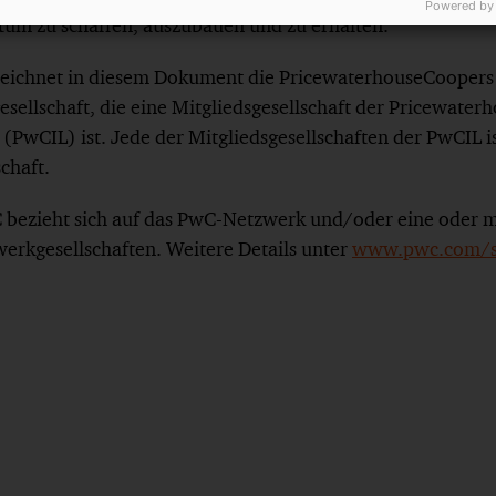
Powered by
um zu schaffen, auszubauen und zu erhalten.
eichnet in diesem Dokument die PricewaterhouseCoope
sellschaft, die eine Mitgliedsgesellschaft der Pricewate
 (PwCIL) ist. Jede der Mitgliedsgesellschaften der PwCIL is
schaft.
bezieht sich auf das PwC-Netzwerk und/oder eine oder m
werkgesellschaften. Weitere Details unter
www.pwc.com/st