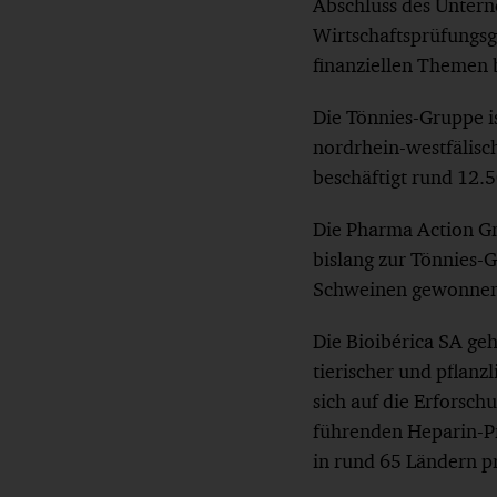
Abschluss des Unter
Wirtschaftsprüfungs
finanziellen Themen 
Die Tönnies-Gruppe is
nordrhein-westfälis
beschäftigt rund 12.5
Die Pharma Action Gm
bislang zur Tönnies-G
Schweinen gewonnen 
Die Bioibérica SA ge
tierischer und pflanz
sich auf die Erforsch
führenden Heparin-Pr
in rund 65 Ländern p