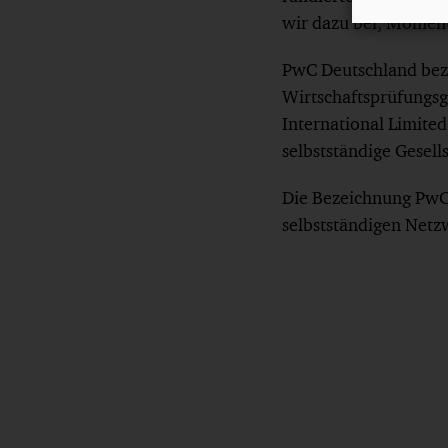
wir dazu bei, Moment
PwC Deutschland bez
Wirtschaftsprüfungsge
International Limited
selbstständige Gesell
Die Bezeichnung PwC 
selbstständigen Netz