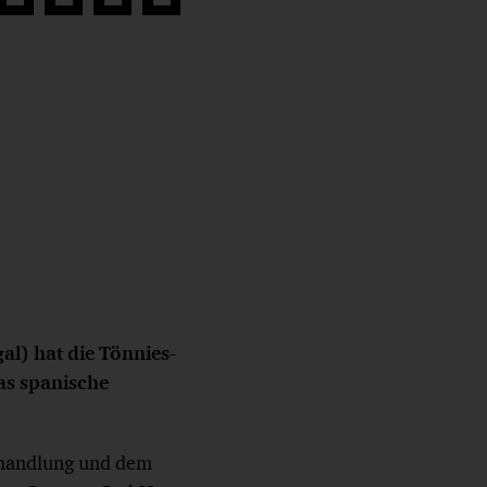
Auf
Auf
Auf
Link
book
Twitter
LinkedIn
Xing
kopieren
teilen
teilen
teilen
l) hat die Tönnies-
as spanische
rhandlung und dem