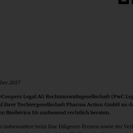
Auf
Face
teilen
ber 2017
Coopers Legal AG Rechtsanwaltsgesellschaft (PwC Lega
f ihrer Tochtergesellschaft Pharma Action GmbH an d
 Bioibérica SA umfassend rechtlich beraten.
s insbesondere beim Due-Diligence-Prozess sowie der Ve