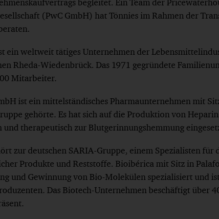
nehmenskaufvertrags begleitet. Ein Team der Pricewater
gesellschaft (PwC GmbH) hat Tönnies im Rahmen der Tran
beraten.
t ein weltweit tätiges Unternehmen der Lebensmittelindust
chen Rheda-Wiedenbrück. Das 1971 gegründete Familien
00 Mitarbeiter.
bH ist ein mittelständisches Pharmaunternehmen mit Sitz 
ruppe gehörte. Es hat sich auf die Produktion von Heparin s
und therapeutisch zur Blutgerinnungshemmung eingesetz
hört zur deutschen SARIA-Gruppe, einem Spezialisten für 
licher Produkte und Reststoffe. Bioibérica mit Sitz in Palaf
ung und Gewinnung von Bio-Molekülen spezialisiert und ist
oduzenten. Das Biotech-Unternehmen beschäftigt über 40
räsent.