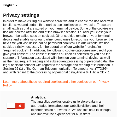
Men
Suchformular öffnen
English
PwC Legal Deutschland
Privacy settings
PwC Legal setzt Anfechtungsanspruch des Insolvenzverwalters von Air Berlin gegen isländischen Flughafenbetreiber ISAVIA erfolgreich durch
News
Pressemitteilungen
In order to make visiting our website attractive and to enable the use of certain
functions, we and certain third parties use cookies on our website. These are
small text files that are stored on your terminal device. Some of the cookies we
use are deleted after the end of the browser session, i.e. after you close your
Gesellschaftsrecht
Litigation, Arbitration
browser (so-called session cookies). Other cookies remain on your terminal
device and enable us or our partner companies to recognise your browser the
Hamburg, Berlin
10 Dez 2021
1 Minute Lesezeit
next time you visit us (so-called persistent cookies). On our website, we use
cookies strictly necessary for the operation of our website (hereinafter
“required cookie”). In addition, the following cookie categories are used if you
PwC Legal setzt
give your consent. The consent includes all cookies selected by you and the
storage of information associated with them on your terminal device, as well
Anfechtungsanspruch des
as their subsequent reading and subsequent processing of personal data. The
legal basis for consent with regard to the storage and reading of information is
Section 25 (1) of the German Telecommunication-Telemedia- Act (TTDSG)
Insolvenzverwalters von Air
and, with regard to the processing of personal data, Article 6 (1) lit. a GDPR.
Berlin gegen isländischen
Learn more about these required cookies and other cookies on our Privacy
Policy.
Flughafenbetreiber ISAVIA
Analytics:
erfolgreich durch
The analytics cookies enable us to store data in an
aggregated form about our website visitors and their
experiences on our website. We use this data to fix bugs
and improve the experience for all visitors.
Auf
Auf
Auf
Auf
Link