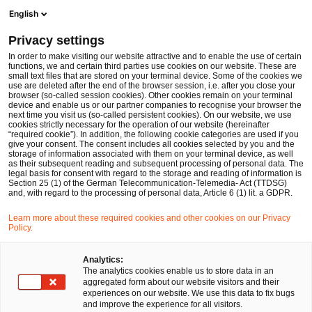
Men
Suchformular öffnen
English
PwC Legal Deutschland
Privacy settings
PwC Legal berät Klinikum Augsburg bei der Umwandlung in eine Uniklinik
News
Pressemitteilungen
In order to make visiting our website attractive and to enable the use of certain
functions, we and certain third parties use cookies on our website. These are
small text files that are stored on your terminal device. Some of the cookies we
use are deleted after the end of the browser session, i.e. after you close your
Deals/M&A
browser (so-called session cookies). Other cookies remain on your terminal
device and enable us or our partner companies to recognise your browser the
Frankfurt am Main
15 Jul 2016
1 Minute Lesezeit
next time you visit us (so-called persistent cookies). On our website, we use
cookies strictly necessary for the operation of our website (hereinafter
“required cookie”). In addition, the following cookie categories are used if you
PwC Legal berät Klinikum
give your consent. The consent includes all cookies selected by you and the
storage of information associated with them on your terminal device, as well
Augsburg bei der Umwandlung
as their subsequent reading and subsequent processing of personal data. The
legal basis for consent with regard to the storage and reading of information is
Section 25 (1) of the German Telecommunication-Telemedia- Act (TTDSG)
in eine Uniklinik
and, with regard to the processing of personal data, Article 6 (1) lit. a GDPR.
Learn more about these required cookies and other cookies on our Privacy
Policy.
Auf
Auf
Auf
Auf
Link
Facebook
Twitter
LinkedIn
Xing
kopie
teilen
teilen
teilen
teilen
Analytics:
The analytics cookies enable us to store data in an
aggregated form about our website visitors and their
experiences on our website. We use this data to fix bugs
Frankfurt am Main, 15. Juli 2016
and improve the experience for all visitors.