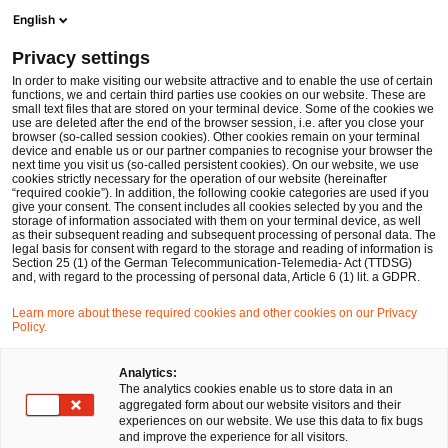
Men
Suchformular öffnen
English
PwC Legal Deutschland
Privacy settings
PwC Legal von der ‚Wirtschaftswoche‘ im Vergaberecht ausgezeichnet
News
Pressemitteilungen
In order to make visiting our website attractive and to enable the use of certain
functions, we and certain third parties use cookies on our website. These are
small text files that are stored on your terminal device. Some of the cookies we
use are deleted after the end of the browser session, i.e. after you close your
Kartell-, Vergabe- und Beihilfenrecht
browser (so-called session cookies). Other cookies remain on your terminal
device and enable us or our partner companies to recognise your browser the
Frankfurt am Main
16 Jun 2014
2 Minuten Lesezeit
next time you visit us (so-called persistent cookies). On our website, we use
cookies strictly necessary for the operation of our website (hereinafter
“required cookie”). In addition, the following cookie categories are used if you
PwC Legal von der
give your consent. The consent includes all cookies selected by you and the
storage of information associated with them on your terminal device, as well
‚Wirtschaftswoche‘ im
as their subsequent reading and subsequent processing of personal data. The
legal basis for consent with regard to the storage and reading of information is
Section 25 (1) of the German Telecommunication-Telemedia- Act (TTDSG)
Vergaberecht ausgezeichnet
and, with regard to the processing of personal data, Article 6 (1) lit. a GDPR.
Learn more about these required cookies and other cookies on our Privacy
Policy.
Auf
Auf
Auf
Auf
Link
Facebook
Twitter
LinkedIn
Xing
kopie
teilen
teilen
teilen
teilen
Analytics:
The analytics cookies enable us to store data in an
aggregated form about our website visitors and their
experiences on our website. We use this data to fix bugs
Frankfurt am Main, 16. Juni 2014
and improve the experience for all visitors.