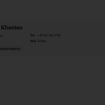
a Khanian
Tel.
ln
+49 211 981-2785
Mail
E-Mail
ransformations