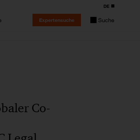
DE
e
Suche
Expertensuche
obaler Co-
C Legal