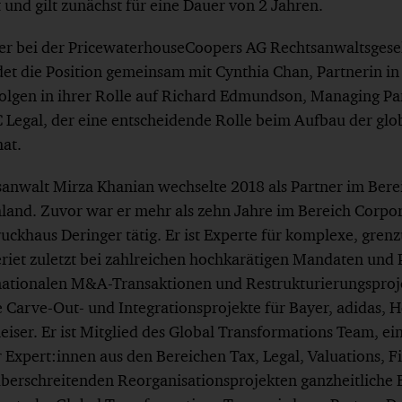
 und gilt zunächst für eine Dauer von 2 Jahren.
er bei der PricewaterhouseCoopers AG Rechtsanwaltsgesel
et die Position gemeinsam mit Cynthia Chan, Partnerin in
olgen in ihrer Rolle auf Richard Edmundson, Managing Pa
 Legal, der eine entscheidende Rolle beim Aufbau der gl
hat.
sanwalt Mirza Khanian wechselte 2018 als Partner im Be
land. Zuvor war er mehr als zehn Jahre im Bereich Corp
ruckhaus Deringer tätig. Er ist Experte für komplexe, gren
riet zuletzt bei zahlreichen hochkarätigen Mandaten und 
nationalen M&A-Transaktionen und Restrukturierungsproj
 Carve-Out- und Integrationsprojekte für Bayer, adidas, 
iser. Er ist Mitglied des Global Transformations Team, ei
 Expert:innen aus den Bereichen Tax, Legal, Valuations, F
überschreitenden Reorganisationsprojekten ganzheitliche 