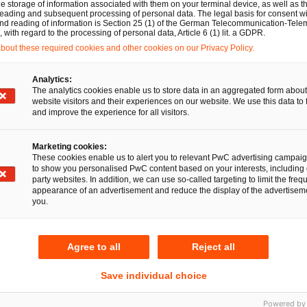
urces- und Finanzexpert:innen von PwC und unserem inte
e storage of information associated with them on your terminal device, as well as th
eading and subsequent processing of personal data. The legal basis for consent wi
 Ländern. Ob weltweit agierendes Unternehmen, öffentlic
and reading of information is Section 25 (1) of the German Telecommunication-Tele
with regard to the processing of personal data, Article 6 (1) lit. a GDPR.
son, jedem Mandanten steht bei uns ein persönlicher Ans
out these required cookies and other cookies on our Privacy Policy.
en wirtschaftsrechtlichen Belangen verantwortungsvoll unter
ren wirtschaftlichen Erfolg langfristig zu sichern.
Analytics:
The analytics cookies enable us to store data in an aggregated form about
website visitors and their experiences on our website. We use this data to 
370 Rechtsanwält:innen an 18 Standorten. Integrierte Rec
and improve the experience for all visitors.
Marketing cookies:
These cookies enable us to alert you to relevant PwC advertising campai
to show you personalised PwC content based on your interests, including 
party websites. In addition, we can use so-called targeting to limit the freq
appearance of an advertisement and reduce the display of the advertiseme
you.
Agree to all
Reject all
Save individual choice
Powered by