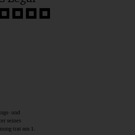
Auf
Auf
Auf
Link
book
Twitter
LinkedIn
Xing
kopieren
teilen
teilen
teilen
ungs- und
er seines
nung trat am 1.