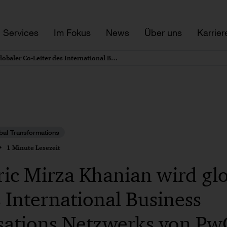
Services
Im Fokus
News
Über uns
Karrier
Dr. Frederic Mirza Khanian wird globaler Co-Leiter des International Business Reorganisations Netzwerks von PwC Legal
bal Transformations
1 Minute Lesezeit
ric Mirza Khanian wird gl
s International Business
sations Netzwerks von Pw