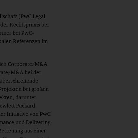
lschaft (PwC Legal
 der Rechtspraxis bei
rtner bei PwC-
obalen Referenzen im
reich Corporate/M&A
orate/M&A bei der
züberschreitende
Projekten bei großen
ekten, darunter
Hewlett Packard
ner Initiative von PwC
inance und Delivering
Betreuung aus einer