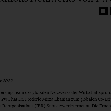
Auf
Face
teilen
ar 2022
dership Team des globalen Netzwerks der Wirtschaftsprüf
t PwC hat Dr. Frederic Mirza Khanian zum globalen Co-Leit
ss Reorganisations (IBR) Subnetzwerks ernannt. Die Ernen