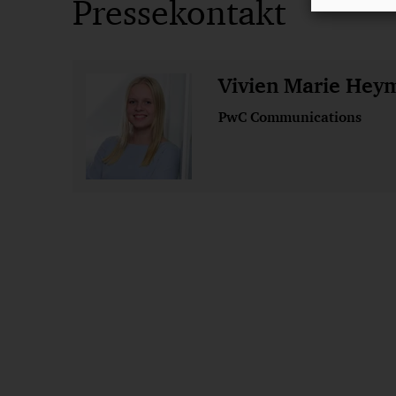
Pressekontakt
Vivien Marie Hey
PwC Communications