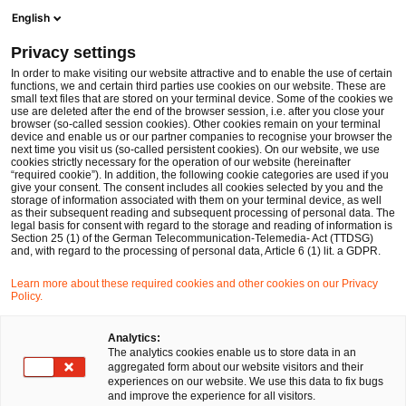
Men
Suchformular öffnen
English
PwC Legal Deutschland
Privacy settings
PwC Legal berät Messer bei Mehrheitsbeteiligung an der Hans Müller Medizintechnik
News
Pressemitteilungen
In order to make visiting our website attractive and to enable the use of certain
functions, we and certain third parties use cookies on our website. These are
small text files that are stored on your terminal device. Some of the cookies we
use are deleted after the end of the browser session, i.e. after you close your
Deals/M&A
Gesellschaftsrecht
Global Transformations
browser (so-called session cookies). Other cookies remain on your terminal
device and enable us or our partner companies to recognise your browser the
Frankfurt am Main
08 Okt 2020
1 Minute Lesezeit
next time you visit us (so-called persistent cookies). On our website, we use
cookies strictly necessary for the operation of our website (hereinafter
“required cookie”). In addition, the following cookie categories are used if you
PwC Legal berät Messer bei
give your consent. The consent includes all cookies selected by you and the
storage of information associated with them on your terminal device, as well
Mehrheitsbeteiligung an der
as their subsequent reading and subsequent processing of personal data. The
legal basis for consent with regard to the storage and reading of information is
Section 25 (1) of the German Telecommunication-Telemedia- Act (TTDSG)
Hans Müller Medizintechnik
and, with regard to the processing of personal data, Article 6 (1) lit. a GDPR.
Learn more about these required cookies and other cookies on our Privacy
Policy.
Auf
Auf
Auf
Auf
Link
Facebook
Twitter
LinkedIn
Xing
kopie
teilen
teilen
teilen
teilen
Analytics:
The analytics cookies enable us to store data in an
aggregated form about our website visitors and their
experiences on our website. We use this data to fix bugs
Frankfurt, 8. Oktober 2020
and improve the experience for all visitors.