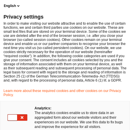
Men
Suchformular öffnen
English
PwC Legal Deutschland
Privacy settings
PwC Legal gewinnt vierköpfiges Team aus Vergaberechtlern für den Standort Berlin
News
Pressemitteilungen
In order to make visiting our website attractive and to enable the use of certain
functions, we and certain third parties use cookies on our website. These are
small text files that are stored on your terminal device. Some of the cookies we
use are deleted after the end of the browser session, i.e. after you close your
Kartell-, Vergabe- und Beihilfenrecht
browser (so-called session cookies). Other cookies remain on your terminal
device and enable us or our partner companies to recognise your browser the
Öffentliches Wirtschaftsrecht
next time you visit us (so-called persistent cookies). On our website, we use
cookies strictly necessary for the operation of our website (hereinafter
Frankfurt am Main
19 Mai 2014
2 Minuten Lesezeit
“required cookie”). In addition, the following cookie categories are used if you
give your consent. The consent includes all cookies selected by you and the
PwC Legal gewinnt vierköpfiges
storage of information associated with them on your terminal device, as well
as their subsequent reading and subsequent processing of personal data. The
legal basis for consent with regard to the storage and reading of information is
Team aus Vergaberechtlern für
Section 25 (1) of the German Telecommunication-Telemedia- Act (TTDSG)
and, with regard to the processing of personal data, Article 6 (1) lit. a GDPR.
den Standort Berlin
Learn more about these required cookies and other cookies on our Privacy
Policy.
Auf
Auf
Auf
Auf
Link
Analytics:
Facebook
Twitter
LinkedIn
Xing
kopie
The analytics cookies enable us to store data in an
teilen
teilen
teilen
teilen
aggregated form about our website visitors and their
experiences on our website. We use this data to fix bugs
and improve the experience for all visitors.
Frankfurt am Main, 19. März 2014