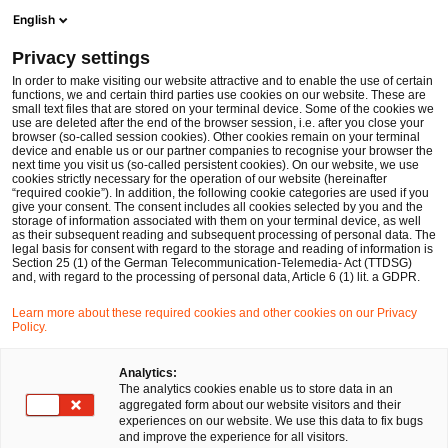
Men
Suchformular öffnen
English
PwC Legal Deutschland
Privacy settings
PwC Legal mit 32 Anwält:innen unter „Handelsblatt Best Lawyers“ vertreten
News
Pressemitteilungen
In order to make visiting our website attractive and to enable the use of certain
functions, we and certain third parties use cookies on our website. These are
small text files that are stored on your terminal device. Some of the cookies we
use are deleted after the end of the browser session, i.e. after you close your
Bau- und Immobilienrecht
Datenschutz und Cybersecurity
browser (so-called session cookies). Other cookies remain on your terminal
device and enable us or our partner companies to recognise your browser the
Energie- und Klimarecht
Gesellschaftsrecht
next time you visit us (so-called persistent cookies). On our website, we use
Insolvenzen und Restrukturierungen
Deals/M&A
cookies strictly necessary for the operation of our website (hereinafter
“required cookie”). In addition, the following cookie categories are used if you
Financial Services
IP/IT
Kartell-, Vergabe- und Beihilfenrecht
give your consent. The consent includes all cookies selected by you and the
Litigation, Arbitration
Nachfolge, Vermögen und Stiftungen
storage of information associated with them on your terminal device, as well
as their subsequent reading and subsequent processing of personal data. The
Öffentliches Wirtschaftsrecht
Steuer- und Wirtschaftsstrafrecht
legal basis for consent with regard to the storage and reading of information is
Global Transformations
Section 25 (1) of the German Telecommunication-Telemedia- Act (TTDSG)
and, with regard to the processing of personal data, Article 6 (1) lit. a GDPR.
Düsseldorf
16 Jun 2025
2 Minuten Lesezeit
Learn more about these required cookies and other cookies on our Privacy
Policy.
PwC Legal mit 32 Anwält:innen
unter „Handelsblatt Best
Analytics:
The analytics cookies enable us to store data in an
Lawyers“ vertreten
aggregated form about our website visitors and their
experiences on our website. We use this data to fix bugs
and improve the experience for all visitors.