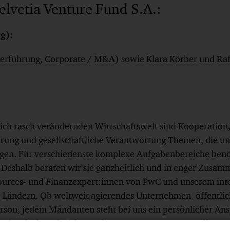
elvetia Venture Fund S.A.:
g):
erführung, Corporate / M&A) sowie Klara Körber und Ra
 sich rasch verändernden Wirtschaftswelt sind Kooperation
erung und gesellschaftliche Verantwortung Themen, die 
en. Für verschiedenste komplexe Aufgabenbereiche benöt
 Deshalb beraten wir sie ganzheitlich und in enger Zusam
urces- und Finanzexpert:innen von PwC und unserem inte
 Ländern. Ob weltweit agierendes Unternehmen, öffentlic
son, jedem Mandanten steht bei uns ein persönlicher Ans
en wirtschaftsrechtlichen Belangen verantwortungsvoll unter