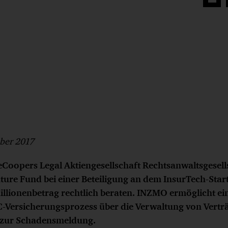
Auf
Face
teilen
ber 2017
Coopers Legal Aktiengesellschaft Rechtsanwaltsgesell
nture Fund bei einer Beteiligung an dem InsurTech-Sta
Millionenbetrag rechtlich beraten. INZMO ermöglicht e
2C-Versicherungsprozess über die Verwaltung von Vert
s zur Schadensmeldung.