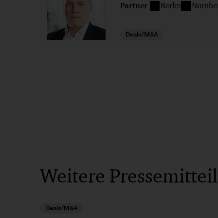
Partner
Berlin
Nürnbe
Deals/M&A
Weitere Pressemittei
Deals/M&A