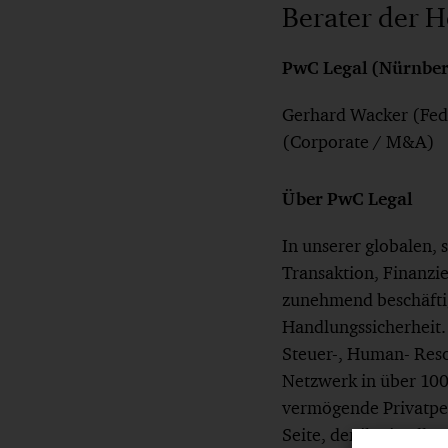
Berater der H
PwC Legal (Nürnber
Gerhard Wacker (Fed
(Corporate / M&A)
Über PwC Legal
In unserer globalen,
Transaktion, Finanzi
zunehmend beschäftig
Handlungssicherheit.
Steuer-, Human- Reso
Netzwerk in über 100
vermögende Privatper
Seite, der ihn in all