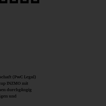
Auf
Auf
Auf
Link
book
Twitter
LinkedIn
Xing
kopieren
teilen
teilen
teilen
schaft (PwC Legal)
rtup INZMO mit
inen durchgängig
rägen und