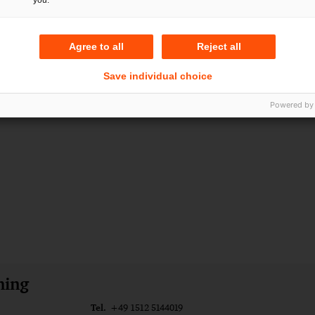
bezieht sich auf das PwC-Netzwerk und/oder eine oder m
werkgesellschaften. Weitere Details unter
www.pwc.com/st
Agree to all
Reject all
Save individual choice
Powered by
ming
Tel.
+49 1512 5144019