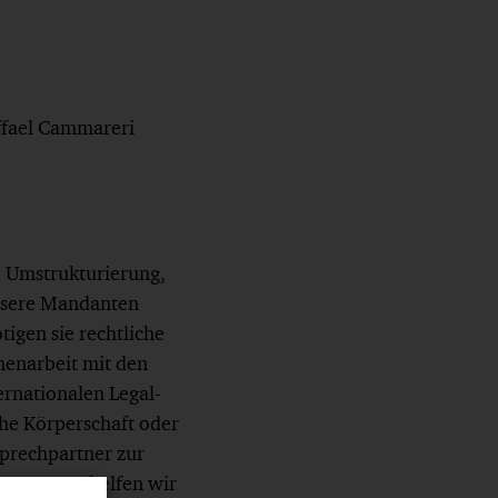
ffael Cammareri
, Umstrukturierung,
unsere Mandanten
igen sie rechtliche
menarbeit mit den
rnationalen Legal-
he Körperschaft oder
prechpartner zur
stützt. So helfen wir