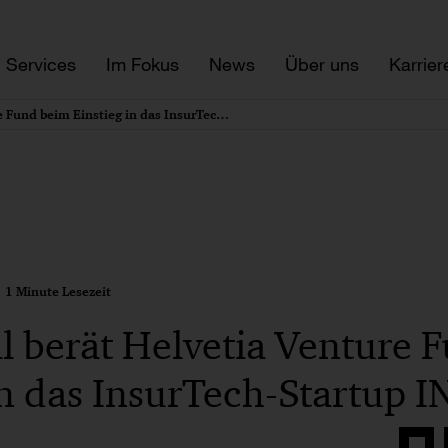
Services
Im Fokus
News
Über uns
Karrier
PwC Legal berät Helvetia Venture Fund beim Einstieg in das InsurTech-Startup INZMO
1 Minute Lesezeit
 berät Helvetia Venture 
in das InsurTech-Startup