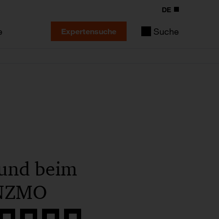
DE
e
Suche
Expertensuche
Fund beim
 INZMO