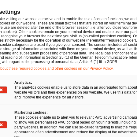
ren wirtschaftlichen Erfolg langfristig zu sichern.
settings
370 Rechtsanwält:innen an 18 Standorten. Integrierte Rec
ake visiting our website attractive and to enable the use of certain functions, we and 
ookies on our website. These are small text files that are stored on your terminal d
e use are deleted after the end of the browser session, i.e. after you close your bro
n cookies). Other cookies remain on your terminal device and enable us or our par
recognise your browser the next time you visit us (so-called persistent cookies). O
s strictly necessary for the operation of our website (hereinafter “required cookie”).
 cookie categories are used if you give your consent. The consent includes all cook
e storage of information associated with them on your terminal device, as well as th
eading and subsequent processing of personal data. The legal basis for consent wi
e Kunden dabei, Vertrauen aufzubauen und sich neu zu erf
and reading of information is Section 25 (1) of the German Telecommunication-Tele
with regard to the processing of personal data, Article 6 (1) lit. a GDPR.
 rund 365.000 Mitarbeitende in 136 Ländern täglich kom
out these required cookies and other cookies on our Privacy Policy.
n Chancen und Wettbewerbsvorteile. Mit modernsten Tec
n in den Bereichen Wirtschaftsprüfung, Steuern, Recht u
Analytics:
The analytics cookies enable us to store data in an aggregated form about
um zu schaffen, auszubauen und zu erhalten.
website visitors and their experiences on our website. We use this data to 
and improve the experience for all visitors.
eichnet in diesem Dokument die PricewaterhouseCoope
sellschaft, die eine Mitgliedsgesellschaft der Pricewate
Marketing cookies:
These cookies enable us to alert you to relevant PwC advertising campai
 (PwCIL) ist. Jede der Mitgliedsgesellschaften der PwCIL is
to show you personalised PwC content based on your interests, including 
schaft.
party websites. In addition, we can use so-called targeting to limit the freq
appearance of an advertisement and reduce the display of the advertiseme
you.