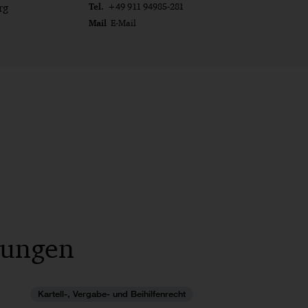
Tel.
rg
+49 911 94985-281
Mail
E-Mail
lungen
Kartell-, Vergabe- und Beihilfenrecht