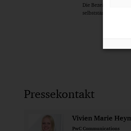
Die Bezeichnung PwC 
selbstständigen Netz
Pressekontakt
Vivien Marie Hey
PwC Communications