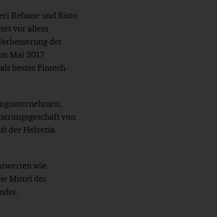
ri Rebane und Risto
tet vor allem
Verbesserung der
Im Mai 2017
ls bestes Fintech-
 Jungunternehmen,
cherungsgeschäft von
ft der Helvetia
nswerten wie
ie Mittel der
ndet.