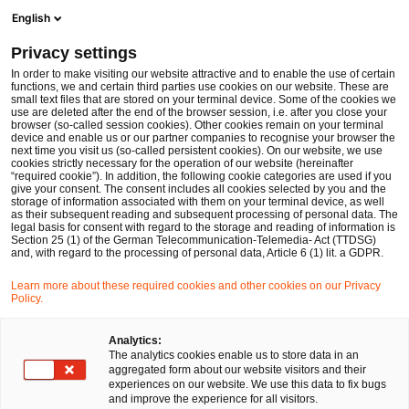
Men
Suchformular öffnen
English
PwC Legal Deutschland
Privacy settings
PwC Legal berät SALZBRENNER media GmbH bei erfolgreich abgeschlossener Insolvenzplan-Sanierung
News
Pressemitteilungen
In order to make visiting our website attractive and to enable the use of certain
functions, we and certain third parties use cookies on our website. These are
small text files that are stored on your terminal device. Some of the cookies we
use are deleted after the end of the browser session, i.e. after you close your
Deals/M&A
browser (so-called session cookies). Other cookies remain on your terminal
device and enable us or our partner companies to recognise your browser the
Nürnberg
16 Dez 2022
1 Minute Lesezeit
next time you visit us (so-called persistent cookies). On our website, we use
cookies strictly necessary for the operation of our website (hereinafter
“required cookie”). In addition, the following cookie categories are used if you
PwC Legal berät
give your consent. The consent includes all cookies selected by you and the
storage of information associated with them on your terminal device, as well
SALZBRENNER media GmbH
as their subsequent reading and subsequent processing of personal data. The
legal basis for consent with regard to the storage and reading of information is
Section 25 (1) of the German Telecommunication-Telemedia- Act (TTDSG)
bei erfolgreich abgeschlossener
and, with regard to the processing of personal data, Article 6 (1) lit. a GDPR.
Insolvenzplan-Sanierung
Learn more about these required cookies and other cookies on our Privacy
Policy.
Auf
Auf
Auf
Auf
Link
Analytics:
The analytics cookies enable us to store data in an
Facebook
Twitter
LinkedIn
Xing
kopie
aggregated form about our website visitors and their
teilen
teilen
teilen
teilen
experiences on our website. We use this data to fix bugs
and improve the experience for all visitors.