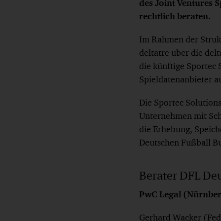
des Joint Ventures S
rechtlich beraten.
Im Rahmen der Strukt
deltatre über die del
die künftige Sportec
Spieldatenanbieter a
Die Sportec Solution
Unternehmen mit Schw
die Erhebung, Speiche
Deutschen Fußball Bu
Berater DFL De
PwC Legal (Nürnber
Gerhard Wacker (Fede