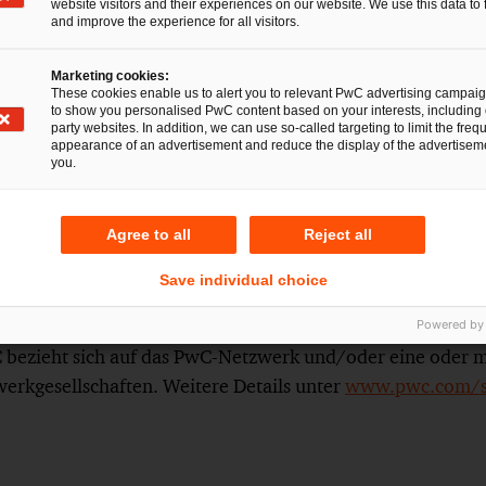
website visitors and their experiences on our website. We use this data to 
and improve the experience for all visitors.
e Kunden dabei, Vertrauen aufzubauen und sich neu zu erf
 rund 365.000 Mitarbeitende in 136 Ländern täglich kom
Marketing cookies:
These cookies enable us to alert you to relevant PwC advertising campai
n Chancen und Wettbewerbsvorteile. Mit modernsten Tec
to show you personalised PwC content based on your interests, including 
party websites. In addition, we can use so-called targeting to limit the freq
n in den Bereichen Wirtschaftsprüfung, Steuern, Recht u
appearance of an advertisement and reduce the display of the advertiseme
um zu schaffen, auszubauen und zu erhalten.
you.
eichnet in diesem Dokument die PricewaterhouseCoope
Agree to all
Reject all
sellschaft, die eine Mitgliedsgesellschaft der Pricewate
 (PwCIL) ist. Jede der Mitgliedsgesellschaften der PwCIL is
Save individual choice
schaft.
Powered by
bezieht sich auf das PwC-Netzwerk und/oder eine oder m
werkgesellschaften. Weitere Details unter
www.pwc.com/st