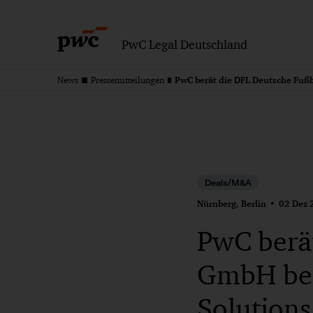
PwC Legal Deutschland
News
Pressemitteilungen
Deals/M&A
Nürnberg, Berlin
02 Dez 
PwC berät
GmbH bei
Solutions