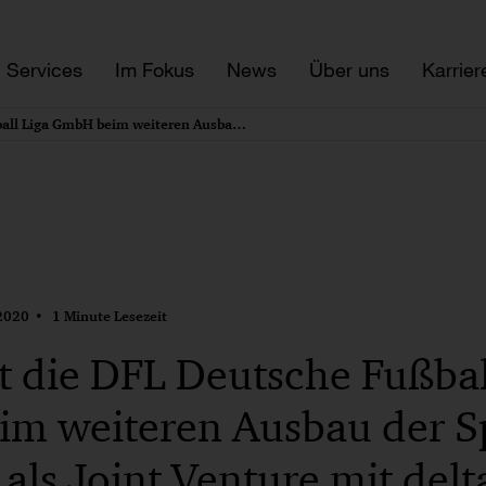
Services
Im Fokus
News
Über uns
Karrier
PwC berät die DFL Deutsche Fußball Liga GmbH beim weiteren Ausbau der Sportech Solutions als Joint Venture mit deltatre
2020
1 Minute Lesezeit
 die DFL Deutsche Fußbal
m weiteren Ausbau der S
 als Joint Venture mit delt