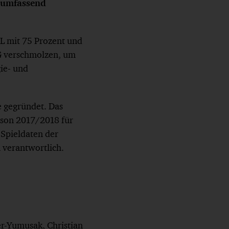
) umfassend
L mit 75 Prozent und
 AG verschmolzen, um
ie- und
e gegründet. Das
ison 2017/2018 für
 Spieldaten der
 verantwortlich.
r-Yumusak, Christian