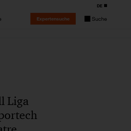
DE
e
Suche
Expertensuche
l Liga
portech
atre