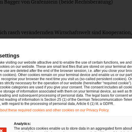
im Bagger von Grafenstein (beide Rechtsberatung)
 sich rasch verändernden Wirtschaftswelt sind Kooperation
erung und gesellschaftliche Verantwortung Themen, die 
en. Für verschiedenste komplexe Aufgabenbereiche benöt
settings
 Deshalb beraten wir sie ganzheitlich und in enger Zusam
ake visiting our website attractive and to enable the use of certain functions, we and 
urces- und Finanzexpert:innen von PwC und unserem inte
ookies on our website. These are small text files that are stored on your terminal d
e use are deleted after the end of the browser session, i.e. after you close your bro
 Ländern. Ob weltweit agierendes Unternehmen, öffentlic
n cookies). Other cookies remain on your terminal device and enable us or our par
son, jedem Mandanten steht bei uns ein persönlicher Ans
recognise your browser the next time you visit us (so-called persistent cookies). O
s strictly necessary for the operation of our website (hereinafter “required cookie”).
en wirtschaftsrechtlichen Belangen verantwortungsvoll unter
 cookie categories are used if you give your consent. The consent includes all cook
e storage of information associated with them on your terminal device, as well as th
ren wirtschaftlichen Erfolg langfristig zu sichern.
eading and subsequent processing of personal data. The legal basis for consent wi
and reading of information is Section 25 (1) of the German Telecommunication-Tele
with regard to the processing of personal data, Article 6 (1) lit. a GDPR.
370 Rechtsanwält:innen an 18 Standorten. Integrierte Rec
out these required cookies and other cookies on our Privacy Policy.
Analytics:
The analytics cookies enable us to store data in an aggregated form about