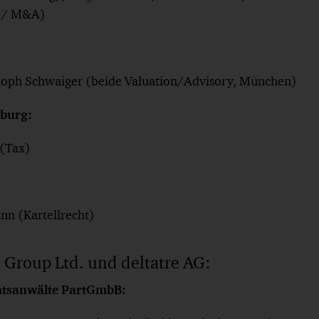
e / M&A)
stoph Schwaiger (beide Valuation/Advisory, München)
burg:
 (Tax)
nn (Kartellrecht)
e Group Ltd. und deltatre AG:
htsanwälte PartGmbB: