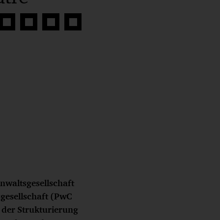
Auf
Auf
Auf
Link
book
Twitter
LinkedIn
Xing
kopieren
teilen
teilen
teilen
nwaltsgesellschaft
gesellschaft (PwC
der Strukturierung