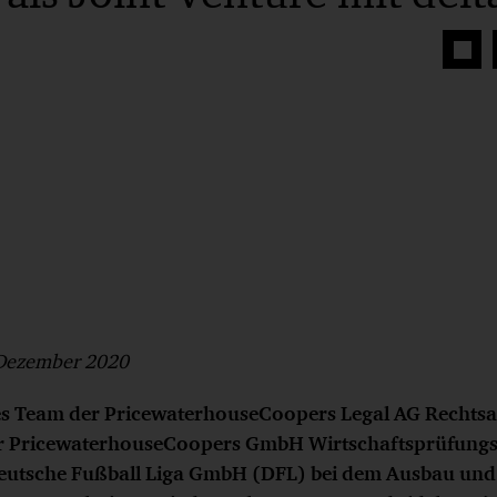
Auf
Face
teilen
 Dezember 2020
res Team der PricewaterhouseCoopers Legal AG Rechtsa
r PricewaterhouseCoopers GmbH Wirtschaftsprüfungs
eutsche Fußball Liga GmbH (DFL) bei dem Ausbau und 