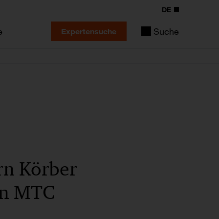
DE
e
Suche
Expertensuche
rn Körber
hen MTC