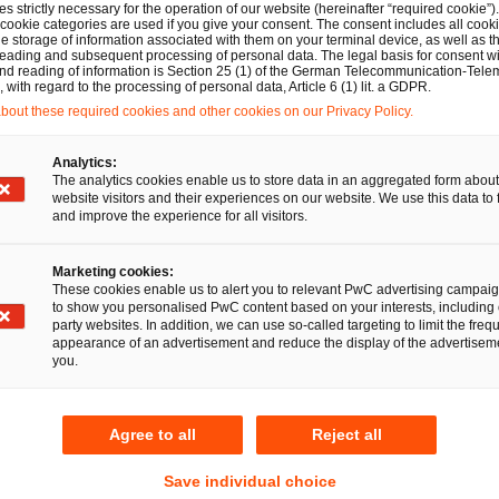
s strictly necessary for the operation of our website (hereinafter “required cookie”).
 sich rasch verändernden Wirtschaftswelt sind Kooperation
 cookie categories are used if you give your consent. The consent includes all cook
e storage of information associated with them on your terminal device, as well as th
erung und gesellschaftliche Verantwortung Themen, die 
eading and subsequent processing of personal data. The legal basis for consent wi
and reading of information is Section 25 (1) of the German Telecommunication-Tele
en. Für verschiedenste komplexe Aufgabenbereiche benöt
with regard to the processing of personal data, Article 6 (1) lit. a GDPR.
 Deshalb beraten wir sie ganzheitlich und in enger Zusam
out these required cookies and other cookies on our Privacy Policy.
urces- und Finanzexpert:innen von PwC und unserem inte
Analytics:
 Ländern. Ob weltweit agierendes Unternehmen, öffentlic
The analytics cookies enable us to store data in an aggregated form about
son, jedem Mandanten steht bei uns ein persönlicher Ans
website visitors and their experiences on our website. We use this data to 
and improve the experience for all visitors.
en wirtschaftsrechtlichen Belangen verantwortungsvoll unter
ren wirtschaftlichen Erfolg langfristig zu sichern.
Marketing cookies:
These cookies enable us to alert you to relevant PwC advertising campai
to show you personalised PwC content based on your interests, including 
370 Rechtsanwält:innen an 18 Standorten. Integrierte Rec
party websites. In addition, we can use so-called targeting to limit the freq
appearance of an advertisement and reduce the display of the advertiseme
you.
Agree to all
Reject all
e Kunden dabei, Vertrauen aufzubauen und sich neu zu erf
 rund 365.000 Mitarbeitende in 136 Ländern täglich kom
Save individual choice