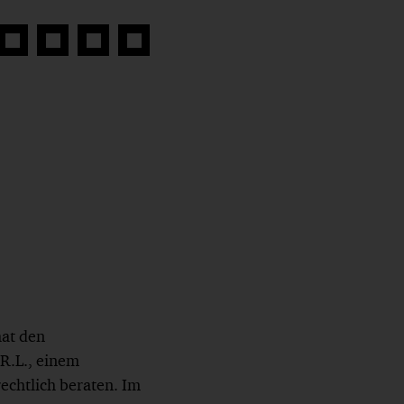
Auf
Auf
Auf
Link
book
Twitter
LinkedIn
Xing
kopieren
teilen
teilen
teilen
hat den
R.L., einem
echtlich beraten. Im