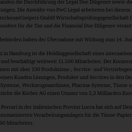
tanden die Durchführung der Legal Due Diligence sowie di
ungen. Die Anwälte von PwC Legal arbeiteten bei diesem 
aterhouseCoopers GmbH Wirtschaftsprüfungsgesellscha
ondere für die Tax und die Financial Due Diligence verant
llbehörden haben der Übernahme mit Wirkung zum 14. Jun
z in Hamburg ist die Holdinggesellschaft eines internation
und beschäftigt weltweit 11.500 Mitarbeiter. Der Konzern 
en mit über 130 Produktions-, Service- und Vertriebsgese
einen Kunden Lösungen, Produkte und Services in den Ge
k-Systeme, Werkzeugmaschinen, Pharma-Systeme, Tissue u
zielte die Körber AG einen Umsatz von 2,2 Milliarden Eur
Porcari in der italienischen Provinz Lucca hat sich auf De
tomatisierten Verarbeitungsanlagen für die Tissue-Papieri
60 Mitarbeiter.