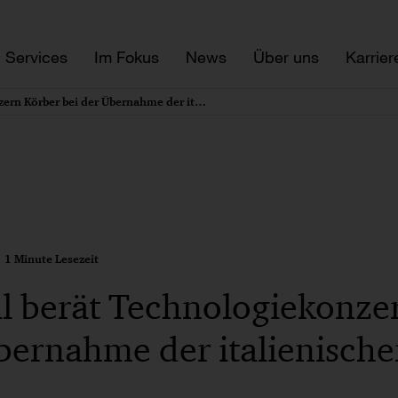
Services
Im Fokus
News
Über uns
Karrier
PwC Legal berät Technologiekonzern Körber bei der Übernahme der italienischen MTC S.R.L
1 Minute Lesezeit
l berät Technologiekonze
Übernahme der italienisc