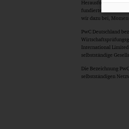
Herausforderungen i
fundiertem Fachwisse
wir dazu bei, Moment
PwC Deutschland bez
Wirtschaftsprüfungsge
International Limited
selbstständige Gesell
Die Bezeichnung PwC 
selbstständigen Netz