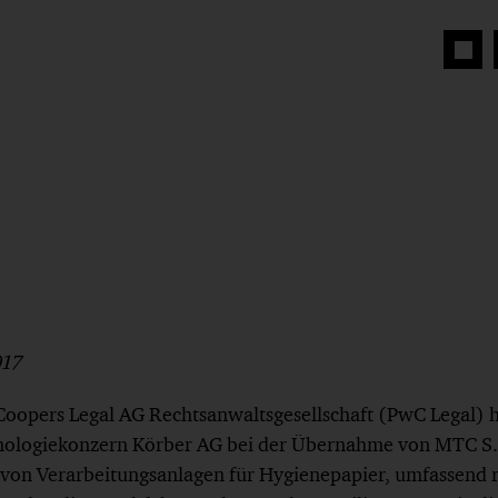
Auf
Face
teilen
017
oopers Legal AG Rechtsanwaltsgesellschaft (PwC Legal) 
hnologiekonzern Körber AG bei der Übernahme von MTC S.
 von Verarbeitungsanlagen für Hygienepapier, umfassend r