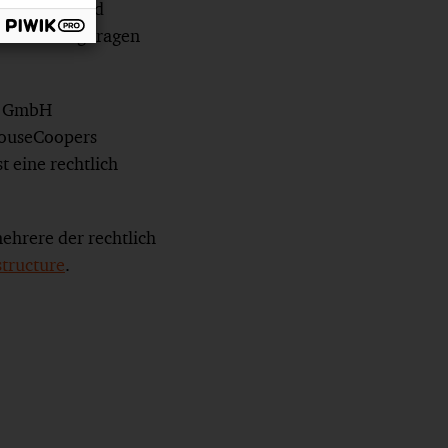
hnologien und
nd Beratung tragen
rs GmbH
rhouseCoopers
t eine rechtlich
ehrere der rechtlich
ructure
.