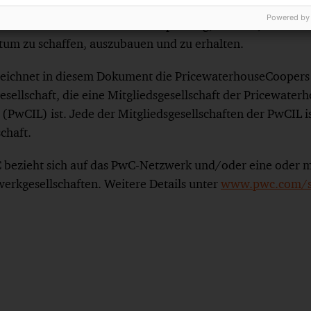
n Chancen und Wettbewerbsvorteile. Mit modernsten Tec
Powered by
n in den Bereichen Wirtschaftsprüfung, Steuern, Recht u
um zu schaffen, auszubauen und zu erhalten.
eichnet in diesem Dokument die PricewaterhouseCoope
sellschaft, die eine Mitgliedsgesellschaft der Pricewate
 (PwCIL) ist. Jede der Mitgliedsgesellschaften der PwCIL is
schaft.
bezieht sich auf das PwC-Netzwerk und/oder eine oder m
werkgesellschaften. Weitere Details unter
www.pwc.com/st