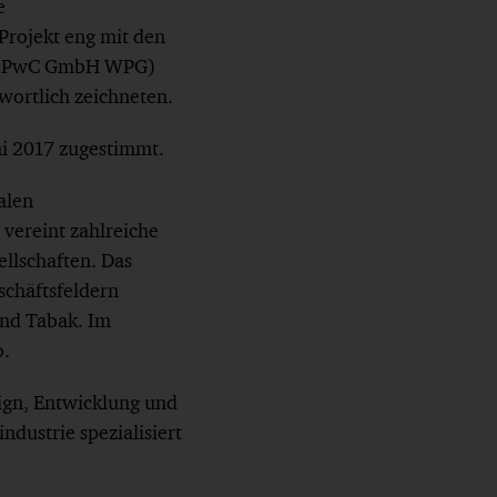
e
Projekt eng mit den
ft (PwC GmbH WPG)
wortlich zeichneten.
i 2017 zugestimmt.
alen
vereint zahlreiche
llschaften. Das
schäftsfeldern
nd Tabak. Im
o.
sign, Entwicklung und
ndustrie spezialisiert