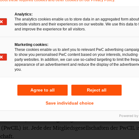
out these required cookies and other cookies on our Privacy Policy.
en wirtschaftsrechtlichen Belangen verantwortungsvoll unter
ren wirtschaftlichen Erfolg langfristig zu sichern.
Analytics:
The analytics cookies enable us to store data in an aggregated form about
370 Rechtsanwält:innen an 18 Standorten. Integrierte Rec
website visitors and their experiences on our website. We use this data to 
and improve the experience for all visitors.
Marketing cookies:
These cookies enable us to alert you to relevant PwC advertising campai
to show you personalised PwC content based on your interests, including 
party websites. In addition, we can use so-called targeting to limit the freq
e Kunden dabei, Vertrauen aufzubauen und sich neu zu erf
appearance of an advertisement and reduce the display of the advertiseme
you.
 rund 365.000 Mitarbeitende in 136 Ländern täglich kom
n Chancen und Wettbewerbsvorteile. Mit modernsten Tec
n in den Bereichen Wirtschaftsprüfung, Steuern, Recht u
Agree to all
Reject all
um zu schaffen, auszubauen und zu erhalten.
Save individual choice
eichnet in diesem Dokument die PricewaterhouseCoope
Powered by
sellschaft, die eine Mitgliedsgesellschaft der Pricewate
 (PwCIL) ist. Jede der Mitgliedsgesellschaften der PwCIL is
schaft.