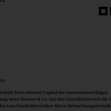
Auf
Face
teilen
019
schaft Stern Stewart Capital der international tätigen
g Stern Stewart & Co. hat den Geschäftsbereich für 
s Leuchtmittelherstellers Siteco Beleuchtungstechnik