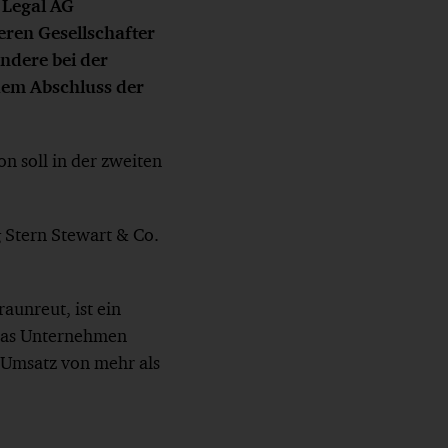
 Legal AG
eren Gesellschafter
ndere bei der
dem Abschluss der
n soll in der zweiten
 Stern Stewart & Co.
unreut, ist ein
 Das Unternehmen
 Umsatz von mehr als