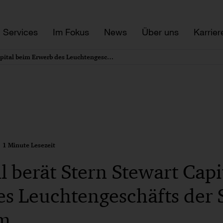
Services
Im Fokus
News
Über uns
Karrier
PwC Legal berät Stern Stewart Capital beim Erwerb des Leuchtengeschäfts der Siteco von Osram
1 Minute Lesezeit
 berät Stern Stewart Capi
s Leuchtengeschäfts der 
am