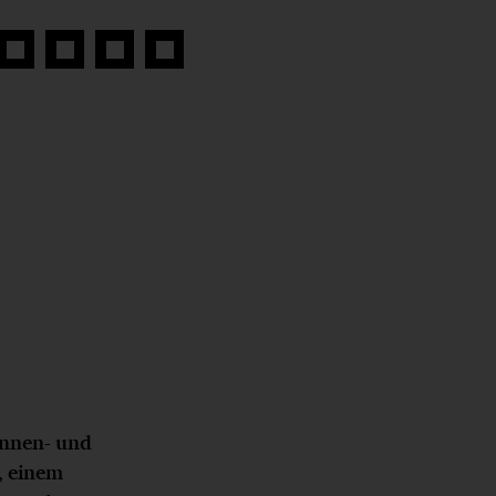
Auf
Auf
Auf
Link
book
Twitter
LinkedIn
Xing
kopieren
teilen
teilen
teilen
Innen- und
, einem