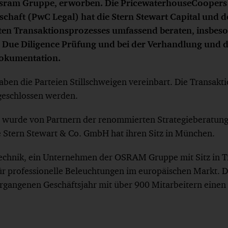
ram Gruppe, erworben. Die PricewaterhouseCoopers
schaft (PwC Legal) hat die Stern Stewart Capital und d
en Transaktionsprozesses umfassend beraten, insbeso
 Due Diligence Prüfung und bei der Verhandlung und 
okumentation.
ben die Parteien Stillschweigen vereinbart. Die Transaktio
geschlossen werden.
l wurde von Partnern der renommierten Strategieberatung
Stern Stewart & Co. GmbH hat ihren Sitz in München.
echnik, ein Unternehmen der OSRAM Gruppe mit Sitz in Tra
ür professionelle Beleuchtungen im europäischen Markt.
ergangenen Geschäftsjahr mit über 900 Mitarbeitern einen