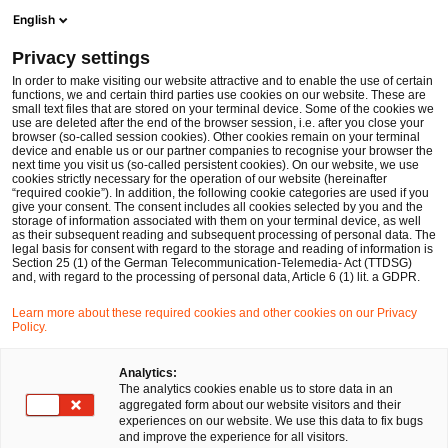
Men
Suchformular öffnen
English
PwC Legal Deutschland
Privacy settings
PwC Legal berät Mediengruppe Klambt beim Erwerb von Programmzeitschriften von der Funke Mediengruppe
News
Pressemitteilungen
In order to make visiting our website attractive and to enable the use of certain
functions, we and certain third parties use cookies on our website. These are
small text files that are stored on your terminal device. Some of the cookies we
use are deleted after the end of the browser session, i.e. after you close your
Deals/M&A
browser (so-called session cookies). Other cookies remain on your terminal
device and enable us or our partner companies to recognise your browser the
Frankfurt am Main
05 Mai 2014
1 Minute Lesezeit
next time you visit us (so-called persistent cookies). On our website, we use
cookies strictly necessary for the operation of our website (hereinafter
“required cookie”). In addition, the following cookie categories are used if you
PwC Legal berät Mediengruppe
give your consent. The consent includes all cookies selected by you and the
storage of information associated with them on your terminal device, as well
Klambt beim Erwerb von
as their subsequent reading and subsequent processing of personal data. The
legal basis for consent with regard to the storage and reading of information is
Section 25 (1) of the German Telecommunication-Telemedia- Act (TTDSG)
Programmzeitschriften von der
and, with regard to the processing of personal data, Article 6 (1) lit. a GDPR.
Funke Mediengruppe
Learn more about these required cookies and other cookies on our Privacy
Policy.
Auf
Auf
Auf
Auf
Link
Analytics:
The analytics cookies enable us to store data in an
Facebook
Twitter
LinkedIn
Xing
kopie
aggregated form about our website visitors and their
teilen
teilen
teilen
teilen
experiences on our website. We use this data to fix bugs
and improve the experience for all visitors.