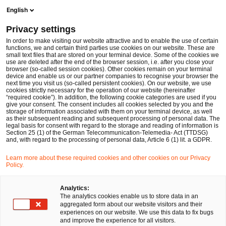
Men
Suchformular öffnen
English
PwC Legal Deutschland
Privacy settings
PwC Legal baut Präsenz im Süden Deutschlands aus
News
Pressemitteilungen
In order to make visiting our website attractive and to enable the use of certain
functions, we and certain third parties use cookies on our website. These are
small text files that are stored on your terminal device. Some of the cookies we
use are deleted after the end of the browser session, i.e. after you close your
Deals/M&A
browser (so-called session cookies). Other cookies remain on your terminal
device and enable us or our partner companies to recognise your browser the
Frankfurt am Main, Nürnberg
02 Feb 2015
1 Minute Lesezeit
next time you visit us (so-called persistent cookies). On our website, we use
cookies strictly necessary for the operation of our website (hereinafter
“required cookie”). In addition, the following cookie categories are used if you
PwC Legal baut Präsenz im
give your consent. The consent includes all cookies selected by you and the
storage of information associated with them on your terminal device, as well
Süden Deutschlands aus
as their subsequent reading and subsequent processing of personal data. The
legal basis for consent with regard to the storage and reading of information is
Section 25 (1) of the German Telecommunication-Telemedia- Act (TTDSG)
and, with regard to the processing of personal data, Article 6 (1) lit. a GDPR.
Auf
Auf
Auf
Auf
Link
Learn more about these required cookies and other cookies on our Privacy
Facebook
Twitter
LinkedIn
Xing
kopie
Policy.
teilen
teilen
teilen
teilen
Analytics:
Die PricewaterhouseCoopers Legal AG
The analytics cookies enable us to store data in an
aggregated form about our website visitors and their
Rechtsanwaltsgesellschaft (PwC Legal) bietet jetzt auch
experiences on our website. We use this data to fix bugs
Rechtsberatung am Standort Nürnberg an und ist somit
and improve the experience for all visitors.