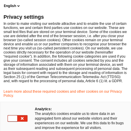
Men
Suchformular öffnen
English
PwC Legal Deutschland
Privacy settings
KRITIS im Ernstfall: Physische Resilienz, KI-Bedrohungen und Haftung als neue Realität für Infrastrukturbetreiber
News
Fachbeiträge und Blogs
In order to make visiting our website attractive and to enable the use of certain
functions, we and certain third parties use cookies on our website. These are
small text files that are stored on your terminal device. Some of the cookies we
use are deleted after the end of the browser session, i.e. after you close your
Datenschutz und Cybersecurity
Öffentliches Wirtschaftsrecht
browser (so-called session cookies). Other cookies remain on your terminal
device and enable us or our partner companies to recognise your browser the
03 Jun 2026
8 Minuten Lesezeit
next time you visit us (so-called persistent cookies). On our website, we use
cookies strictly necessary for the operation of our website (hereinafter
“required cookie”). In addition, the following cookie categories are used if you
KRITIS im Ernstfall: Physische
give your consent. The consent includes all cookies selected by you and the
storage of information associated with them on your terminal device, as well
Resilienz, KI-Bedrohungen und
as their subsequent reading and subsequent processing of personal data. The
legal basis for consent with regard to the storage and reading of information is
Section 25 (1) of the German Telecommunication-Telemedia- Act (TTDSG)
Haftung als neue Realität für
and, with regard to the processing of personal data, Article 6 (1) lit. a GDPR.
Infrastrukturbetreiber
Learn more about these required cookies and other cookies on our Privacy
Policy.
Auf
Auf
Auf
Auf
Link
Analytics:
The analytics cookies enable us to store data in an
Facebook
Twitter
LinkedIn
Xing
kopie
Verfasst von
aggregated form about our website visitors and their
teilen
teilen
teilen
teilen
experiences on our website. We use this data to fix bugs
Dr. Nicolas Sonder
Dr. Friedrich Kneuper
and improve the experience for all visitors.