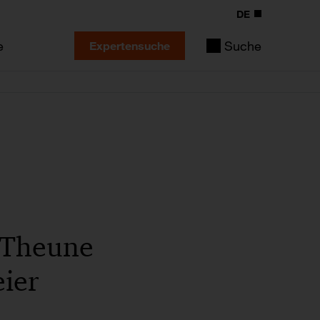
DE
e
Suche
Expertensuche
r Theune
ier