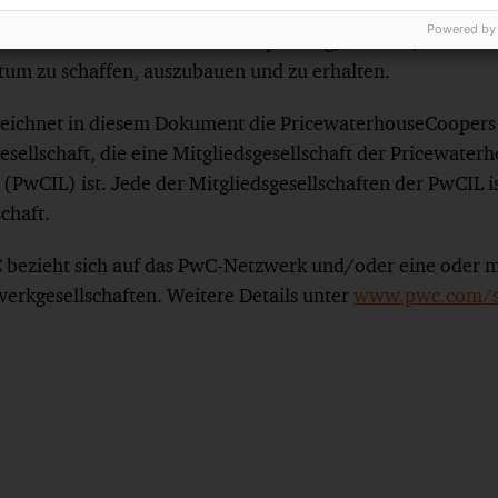
n Chancen und Wettbewerbsvorteile. Mit modernsten Tec
Powered by
n in den Bereichen Wirtschaftsprüfung, Steuern, Recht u
um zu schaffen, auszubauen und zu erhalten.
eichnet in diesem Dokument die PricewaterhouseCoope
sellschaft, die eine Mitgliedsgesellschaft der Pricewate
 (PwCIL) ist. Jede der Mitgliedsgesellschaften der PwCIL is
schaft.
bezieht sich auf das PwC-Netzwerk und/oder eine oder m
werkgesellschaften. Weitere Details unter
www.pwc.com/st