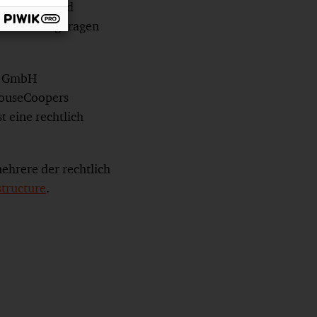
hnologien und
nd Beratung tragen
rs GmbH
rhouseCoopers
t eine rechtlich
ehrere der rechtlich
ructure
.