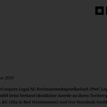
Auf
Face
teilen
uar 2019
Coopers Legal AG Rechtsanwaltsgesellschaft (PwC Leg
 beim Verkauf sämtlicher Anteile an ihren Tochterge
KG (Sitz in Bad Oeynhausen) und Gut Sternholz GmbH 