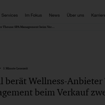
Services
Im Fokus
News
Über uns
Karrier
PwC Legal berät Wellness-Anbieter Theune SPA Management beim Verkauf zweier Anlagen
1 Minute Lesezeit
l berät Wellness-Anbiete
gement beim Verkauf zwe