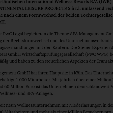
ländischen International Wellness Resorts B.V. (IWR)
TINENTAL LEISURE PROJECTS S.à r.l. umfassend recht
e nach einem Formwechsel der beiden Tochtergesellsch
bH.
er PwC Legal begleiteten die Theune SPA Management Gm
ung der Rechtsformwechsel und des Unternehmensverkaufs
agsverhandlungen mit den Käufern. Die Steuer-Experten 
ers GmbH Wirtschaftsprüfungsgesellschaft (PwC WPG) b
ig und haben zu den steuerlichen Aspekten der Transakt
gement GmbH hat ihren Hauptsitz in Köln. Das Unternehm
häftigt 1.000 Mitarbeiter. Mit jährlich über einer Millio
d 60 Million Euro ist das Unternehmen deutschlandweit 
ellness- und SPA-Anlagen.
eit neun Wellnessunternehmen mit Niederlassungen in de
00 Mitarbeitern und mehr als einer Million Besuchern pro 