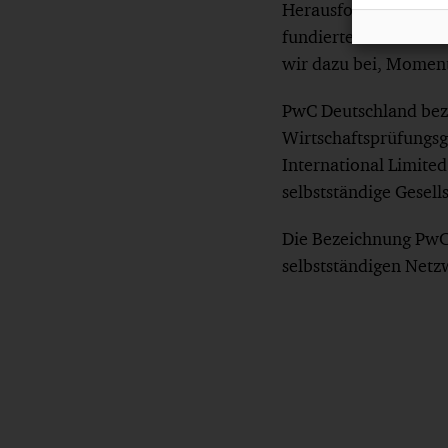
Herausforderungen i
fundiertem Fachwisse
wir dazu bei, Moment
PwC Deutschland bez
Wirtschaftsprüfungsge
International Limited
selbstständige Gesell
Die Bezeichnung PwC 
selbstständigen Netz