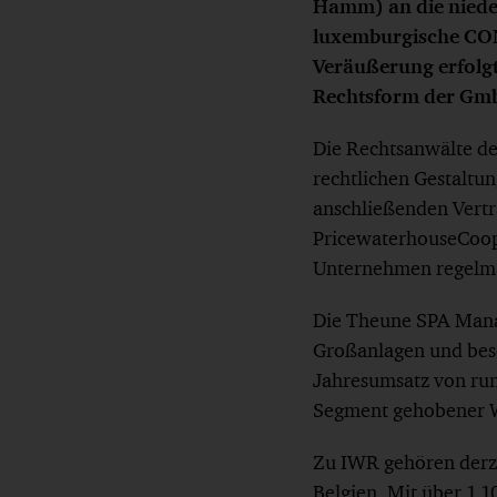
Hamm) an die nieder
luxemburgische CON
Veräußerung erfolgt
Rechtsform der Gm
Die Rechtsanwälte d
rechtlichen Gestalt
anschließenden Vertr
PricewaterhouseCoop
Unternehmen regelmäß
Die Theune SPA Mana
Großanlagen und besc
Jahresumsatz von run
Segment gehobener W
Zu IWR gehören derz
Belgien. Mit über 1.1