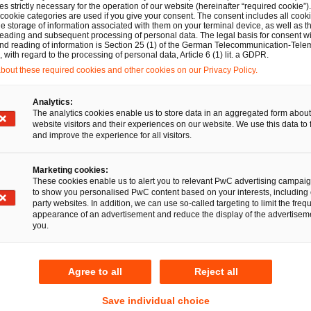
s strictly necessary for the operation of our website (hereinafter “required cookie”).
 sich rasch verändernden Wirtschaftswelt sind Kooperation
 cookie categories are used if you give your consent. The consent includes all cook
e storage of information associated with them on your terminal device, as well as th
erung und gesellschaftliche Verantwortung Themen, die 
eading and subsequent processing of personal data. The legal basis for consent wi
and reading of information is Section 25 (1) of the German Telecommunication-Tele
en. Für verschiedenste komplexe Aufgabenbereiche benöt
with regard to the processing of personal data, Article 6 (1) lit. a GDPR.
 Deshalb beraten wir sie ganzheitlich und in enger Zusam
out these required cookies and other cookies on our Privacy Policy.
urces- und Finanzexpert:innen von PwC und unserem inte
Analytics:
 Ländern. Ob weltweit agierendes Unternehmen, öffentlic
The analytics cookies enable us to store data in an aggregated form about
son, jedem Mandanten steht bei uns ein persönlicher Ans
website visitors and their experiences on our website. We use this data to 
and improve the experience for all visitors.
en wirtschaftsrechtlichen Belangen verantwortungsvoll unter
ren wirtschaftlichen Erfolg langfristig zu sichern.
Marketing cookies:
These cookies enable us to alert you to relevant PwC advertising campai
to show you personalised PwC content based on your interests, including 
370 Rechtsanwält:innen an 18 Standorten. Integrierte Rec
party websites. In addition, we can use so-called targeting to limit the freq
appearance of an advertisement and reduce the display of the advertiseme
you.
Agree to all
Reject all
e Kunden dabei, Vertrauen aufzubauen und sich neu zu erf
 rund 365.000 Mitarbeitende in 136 Ländern täglich kom
Save individual choice