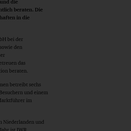
 und die
lich beraten. Die
aften in die
bH bei der
 sowie den
der
etreuen das
ion beraten.
en betreibt sechs
n Besuchern und einem
Marktführer im
n Niederlanden und
Jahr ist IWR