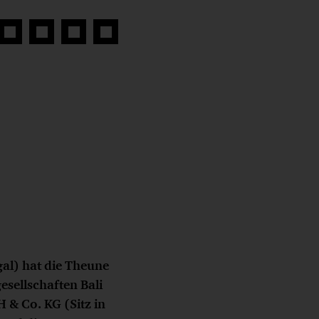
Auf
Auf
Auf
Link
book
Twitter
LinkedIn
Xing
kopieren
teilen
teilen
teilen
al) hat die Theune
sellschaften Bali
& Co. KG (Sitz in