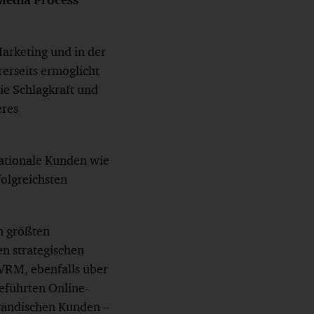
arketing und in der
erseits ermöglicht
e Schlagkraft und
eres
ationale Kunden wie
olgreichsten
n größten
n strategischen
 VRM, ebenfalls über
eführten Online-
ständischen Kunden –