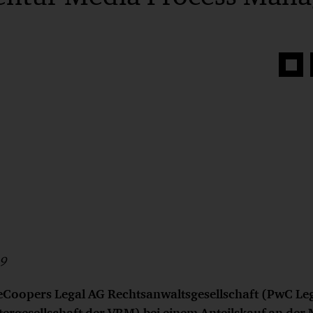
Auf
Face
teilen
19
eCoopers Legal AG Rechtsanwaltsgesellschaft (PwC Leg
ergesellschaft der VRM) bei einem Anteilskauf an der