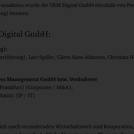
r Transaktion wurde die VRM Digital GmbH ebenfalls von P
ng) beraten.
Digital GmbH:
g):
führung), Lars Spiller, Cilem Aksu-Aflatoon, Christian He
cess Management GmbH bzw. Veräußerer
Frankfurt) (Corporate / M&A);
ainz) (IP / IT)
 sich rasch verändernden Wirtschaftswelt sind Kooperation