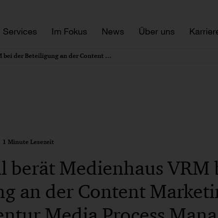
Services
Im Fokus
News
Über uns
Karrier
PwC Legal berät Medienhaus VRM bei der Beteiligung an der Content Marketing- und Digitalagentur Media Process Management GmbH
1 Minute Lesezeit
l berät Medienhaus VRM b
ng an der Content Market
gentur Media Process Man