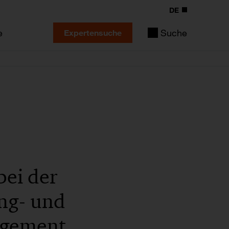
DE
e
Suche
Expertensuche
ei der
ing- und
agement