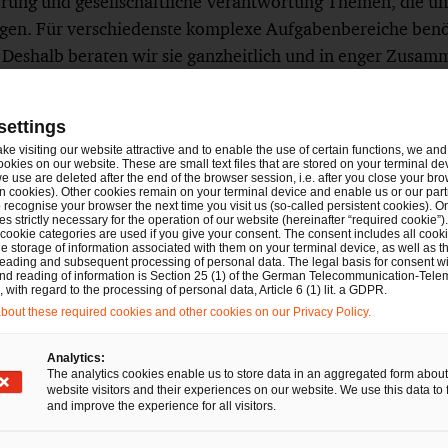
erung und gesellschaftliche Verantwortung Themen, die 
en. Für verschiedenste komplexe Aufgabenbereiche benöt
 Deshalb beraten wir sie ganzheitlich und in enger Zusam
urces- und Finanzexpert:innen von PwC und unserem inte
 Ländern. Ob weltweit agierendes Unternehmen, öffentlic
settings
son, jedem Mandanten steht bei uns ein persönlicher Ans
ake visiting our website attractive and to enable the use of certain functions, we and 
en wirtschaftsrechtlichen Belangen verantwortungsvoll unter
ookies on our website. These are small text files that are stored on your terminal d
e use are deleted after the end of the browser session, i.e. after you close your bro
ren wirtschaftlichen Erfolg langfristig zu sichern.
n cookies). Other cookies remain on your terminal device and enable us or our par
recognise your browser the next time you visit us (so-called persistent cookies). O
s strictly necessary for the operation of our website (hereinafter “required cookie”).
370 Rechtsanwält:innen an 18 Standorten. Integrierte Rec
 cookie categories are used if you give your consent. The consent includes all cook
e storage of information associated with them on your terminal device, as well as th
eading and subsequent processing of personal data. The legal basis for consent wi
and reading of information is Section 25 (1) of the German Telecommunication-Tele
with regard to the processing of personal data, Article 6 (1) lit. a GDPR.
out these required cookies and other cookies on our Privacy Policy.
e Kunden dabei, Vertrauen aufzubauen und sich neu zu erf
Analytics:
The analytics cookies enable us to store data in an aggregated form about
 rund 365.000 Mitarbeitende in 136 Ländern täglich kom
website visitors and their experiences on our website. We use this data to 
and improve the experience for all visitors.
n Chancen und Wettbewerbsvorteile. Mit modernsten Tec
n in den Bereichen Wirtschaftsprüfung, Steuern, Recht u