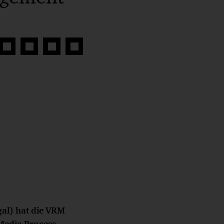
Auf
Auf
Auf
Link
book
Twitter
LinkedIn
Xing
kopieren
teilen
teilen
teilen
al) hat die VRM
 Media Process