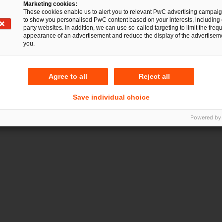
Marketing cookies:
um zu schaffen, auszubauen und zu erhalten.
These cookies enable us to alert you to relevant PwC advertising campai
to show you personalised PwC content based on your interests, including 
party websites. In addition, we can use so-called targeting to limit the freq
eichnet in diesem Dokument die PricewaterhouseCoope
appearance of an advertisement and reduce the display of the advertiseme
you.
sellschaft, die eine Mitgliedsgesellschaft der Pricewate
 (PwCIL) ist. Jede der Mitgliedsgesellschaften der PwCIL is
schaft.
Agree to all
Reject all
bezieht sich auf das PwC-Netzwerk und/oder eine oder m
Save individual choice
werkgesellschaften. Weitere Details unter
www.pwc.com/st
Powered by