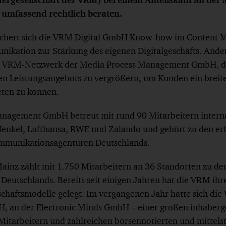
mfassend rechtlich beraten.
sichert sich die VRM Digital GmbH Know-how im Content M
ation zur Stärkung des eigenen Digitalgeschäfts. Ander
as VRM-Netzwerk der Media Process Management GmbH, di
en Leistungsangebots zu vergrößern, um Kunden ein breit
eten zu können.
anagement GmbH betreut mit rund 90 Mitarbeitern intern
Henkel, Lufthansa, RWE und Zalando und gehört zu den erf
mmunikationsagenturen Deutschlands.
Mainz zählt mit 1.750 Mitarbeitern an 36 Standorten zu de
utschlands. Bereits seit einigen Jahren hat die VRM ihre
schäftsmodelle gelegt. Im vergangenen Jahr hatte sich die
, an der Electronic Minds GmbH – einer großen inhaberg
Mitarbeitern und zahlreichen börsennotierten und mittel