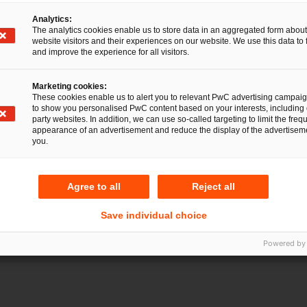
Analytics:
hpartner
The analytics cookies enable us to store data in an aggregated form about
website visitors and their experiences on our website. We use this data to 
and improve the experience for all visitors.
in, Düsseldorf, Stuttgart
Marketing cookies:
These cookies enable us to alert you to relevant PwC advertising campai
to show you personalised PwC content based on your interests, including 
5-3953
party websites. In addition, we can use so-called targeting to limit the freq
appearance of an advertisement and reduce the display of the advertiseme
com
you.
 München
Agree to all
Reject all
Save individual choice
5-5160
wc.com
Powered by