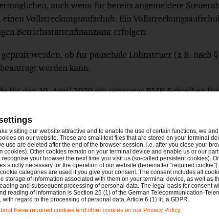
rmöglichen, auch wenn für bereits angemeldete Steuerab
, einen Vollstreckungsaufschub. Ein Vollstreckungsaufsch
igen Betriebsstättenfinanzamt erfolgen.
 geprüft werden, ob für pauschale Lohnsteuer (z.B. nach 
 beantragt werden kann.
e für den 10. April 2020 ein separates BMF-Schreiben für
et.
settings
den weiteren Verlauf mit einem weiteren Newsflash informi
ake visiting our website attractive and to enable the use of certain functions, we and 
ookies on our website. These are small text files that are stored on your terminal d
e use are deleted after the end of the browser session, i.e. after you close your bro
n cookies). Other cookies remain on your terminal device and enable us or our par
eiten für Sie
recognise your browser the next time you visit us (so-called persistent cookies). O
s strictly necessary for the operation of our website (hereinafter “required cookie”).
 cookie categories are used if you give your consent. The consent includes all cook
ützung bei der Erstellung von Fristverlängerungs- oder Er
e storage of information associated with them on your terminal device, as well as th
eading and subsequent processing of personal data. The legal basis for consent wi
ollstreckungsaufschub oder Stundung von pauschaler Lohn
and reading of information is Section 25 (1) of the German Telecommunication-Tele
with regard to the processing of personal data, Article 6 (1) lit. a GDPR.
out these required cookies and other cookies on our Privacy Policy.