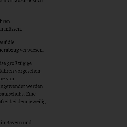
das BMF ausdrücklich
ihren
en müssen.
auf die
uerabzug verwiesen.
eise großzügige
fahren vorgesehen
abe von
 angewendet werden
gsaufschubs. Eine
frei bei dem jeweilig
n in Bayern und