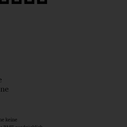
Auf
Auf
Auf
Link
book
Twitter
LinkedIn
Xing
kopieren
teilen
teilen
teilen
e
ene
ne keine