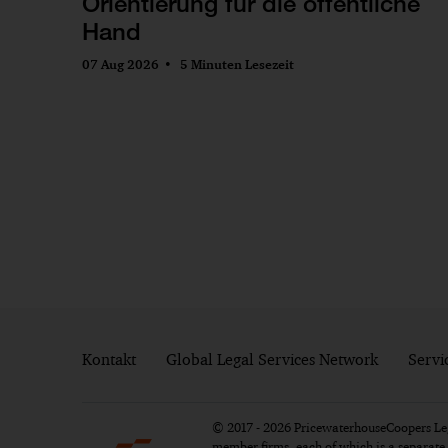
Orientierung für die öffentliche
Hand
07 Aug 2026
5 Minuten Lesezeit
Kontakt
Global Legal Services Network
Servi
© 2017 - 2026 PricewaterhouseCoopers Lega
member firms, each of which is a separat