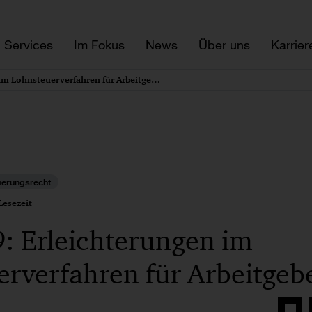
Services
Im Fokus
News
Über uns
Karrier
COVID-19: Erleichterungen im Lohnsteuerverfahren für Arbeitgeber
herungsrecht
Lesezeit
: Erleichterungen im
rverfahren für Arbeitgeb