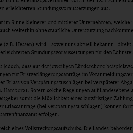
as Lohnsteuerabzugsverfahren vor. In der Tz. 1 schließt 
en erleichterten Stundungsvoraussetzungen aus.
icht im Sinne kleinerer und mittlerer Unternehmen, welche 
 auch weiterhin ohne staatliche Unterstützung nachkomm
(z.B. Hessen) wird – soweit uns aktuell bekannt – direkt 
erleichterten Stundungsvoraussetzungen für den Lohnste
t jedoch, dass auf der jeweiligen Länderebene beispielsw
ngen für Fristverlängerungsanträge im Voranmeldungsver
der Erlass von Verspätungszuschlägen bei verspäteter Abg
. Hamburg). Sofern solche Regelungen auf Landesebene
eitgeber somit die Möglichkeit eines kurzfristigen Zahlun
er Erlassanträge (bei Verspätungszuschlägen) können form
stättenfinanzamt erfolgen.
ereich eines Vollstreckungsaufschubs. Die Landes-behörde