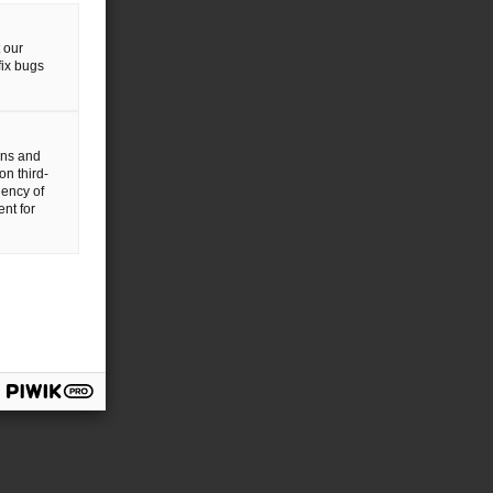
 our
fix bugs
gns and
on third-
uency of
nt for