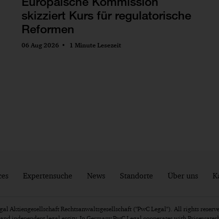
Europäische Kommission
skizziert Kurs für regulatorische
Reformen
06 Aug 2026
1 Minute Lesezeit
ces
Expertensuche
News
Standorte
Über uns
K
l Aktiengesellschaft Rechtsanwaltsgesellschaft ("PwC Legal"). All rights reserve
e and independent legal entity. In Germany PwC Legal cooperates with Pricewat