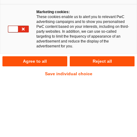
Marketing cookies:
These cookies enable us to alert you to relevant PwC
advertising campaigns and to show you personalised
PwC content based on your interests, including on third-
Kaum war unser
Beitrag zum
party websites. In addition, we can use so-called
Transparenzregister
veröffentlicht, sind auch schon die
targeting to limit the frequency of appearance of an
advertisement and reduce the display of the
nächsten Entwicklungen hierzu zu beobachten, die
advertisement for you.
erheblichen Einfluss auf die Beratungspraxis haben:
Einerseits kann eine nicht gesetzeskonforme Dokumentation
Agree to all
Reject all
der Eigentums- und Kontrollstruktur im Unternehmen seit
Jahresbeginn Beurkundungen über Immobilienerwerbe
Save individual choice
verhindern. Andererseits tendiert das
Bundesverwaltungsamt offensichtlich dazu, dass in einem
Konzern, dessen Mutter eine Kommanditgesellschaft ist, für
jede Tochter- und Beteiligungsgesellschaft eine Meldung der
wirtschaftlich Berechtigten zum Transparenzregister erfolgen
muss, weil für Kommanditgesellschaften in einer Vielzahl
der Fälle die Mitteilungsfiktion des § 20 Abs. 2 Satz 1 GwG
gerade nicht greift.