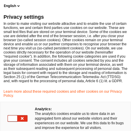
Men
Suchformular öffnen
English
PwC Legal Deutschland
Privacy settings
Transparenzregister – Neue Entwicklungen im Geldwäschegesetz 23. Januar 2020
News
Fachbeiträge und Blogs
In order to make visiting our website attractive and to enable the use of certain
functions, we and certain third parties use cookies on our website. These are
small text files that are stored on your terminal device. Some of the cookies we
use are deleted after the end of the browser session, i.e. after you close your
Gesellschaftsrecht
browser (so-called session cookies). Other cookies remain on your terminal
device and enable us or our partner companies to recognise your browser the
23 Jan 2020
3 Minuten Lesezeit
next time you visit us (so-called persistent cookies). On our website, we use
cookies strictly necessary for the operation of our website (hereinafter
“required cookie”). In addition, the following cookie categories are used if you
Transparenzregister – Neue
give your consent. The consent includes all cookies selected by you and the
storage of information associated with them on your terminal device, as well
Entwicklungen im
as their subsequent reading and subsequent processing of personal data. The
legal basis for consent with regard to the storage and reading of information is
Section 25 (1) of the German Telecommunication-Telemedia- Act (TTDSG)
Geldwäschegesetz 23. Januar
and, with regard to the processing of personal data, Article 6 (1) lit. a GDPR.
2020
Learn more about these required cookies and other cookies on our Privacy
Policy.
Auf
Auf
Auf
Auf
Link
Analytics:
The analytics cookies enable us to store data in an
Facebook
Twitter
LinkedIn
Xing
kopie
Verfasst von
aggregated form about our website visitors and their
teilen
teilen
teilen
teilen
experiences on our website. We use this data to fix bugs
Verena Riemer
and improve the experience for all visitors.