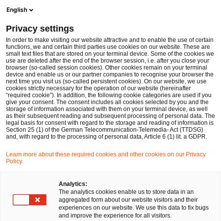
Men
Suchformular öffnen
English
PwC Legal Deutschland
Privacy settings
Danke für nichts? Geschäftsleiterpflichten und Künstliche Intelligenz
News
Fachbeiträge und Blogs
In order to make visiting our website attractive and to enable the use of certain
functions, we and certain third parties use cookies on our website. These are
small text files that are stored on your terminal device. Some of the cookies we
use are deleted after the end of the browser session, i.e. after you close your
Gesellschaftsrecht
browser (so-called session cookies). Other cookies remain on your terminal
device and enable us or our partner companies to recognise your browser the
22 Aug 2025
7 Minuten Lesezeit
next time you visit us (so-called persistent cookies). On our website, we use
cookies strictly necessary for the operation of our website (hereinafter
“required cookie”). In addition, the following cookie categories are used if you
Danke für nichts?
give your consent. The consent includes all cookies selected by you and the
storage of information associated with them on your terminal device, as well
Geschäftsleiterpflichten und
as their subsequent reading and subsequent processing of personal data. The
legal basis for consent with regard to the storage and reading of information is
Section 25 (1) of the German Telecommunication-Telemedia- Act (TTDSG)
Künstliche Intelligenz
and, with regard to the processing of personal data, Article 6 (1) lit. a GDPR.
Learn more about these required cookies and other cookies on our Privacy
Policy.
Auf
Auf
Auf
Auf
Link
Facebook
Twitter
LinkedIn
Xing
kopie
Verfasst von
teilen
teilen
teilen
teilen
Analytics:
The analytics cookies enable us to store data in an
Dr. Georg Haas
Lukas Schmidt
aggregated form about our website visitors and their
experiences on our website. We use this data to fix bugs
and improve the experience for all visitors.