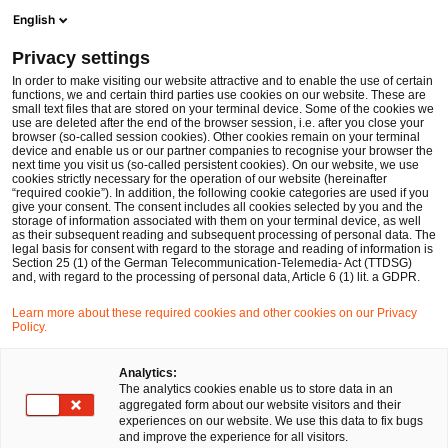
Men
Suchformular öffnen
English
PwC Legal Deutschland
Privacy settings
Verbraucherkreditrichtlinie 2.0 – mehr Verbraucherschutz und höherer Regulierungsaufwand
News
Fachbeiträge und Blogs
In order to make visiting our website attractive and to enable the use of certain
functions, we and certain third parties use cookies on our website. These are
small text files that are stored on your terminal device. Some of the cookies we
use are deleted after the end of the browser session, i.e. after you close your
Litigation, Arbitration
browser (so-called session cookies). Other cookies remain on your terminal
device and enable us or our partner companies to recognise your browser the
15 Dez 2023
13 Minuten Lesezeit
next time you visit us (so-called persistent cookies). On our website, we use
cookies strictly necessary for the operation of our website (hereinafter
“required cookie”). In addition, the following cookie categories are used if you
Verbraucherkreditrichtlinie 2.0
give your consent. The consent includes all cookies selected by you and the
storage of information associated with them on your terminal device, as well
– mehr Verbraucherschutz und
as their subsequent reading and subsequent processing of personal data. The
legal basis for consent with regard to the storage and reading of information is
Section 25 (1) of the German Telecommunication-Telemedia- Act (TTDSG)
höherer Regulierungsaufwand
and, with regard to the processing of personal data, Article 6 (1) lit. a GDPR.
Learn more about these required cookies and other cookies on our Privacy
Policy.
Auf
Auf
Auf
Auf
Link
Facebook
Twitter
LinkedIn
Xing
kopie
teilen
teilen
teilen
teilen
Analytics:
The analytics cookies enable us to store data in an
aggregated form about our website visitors and their
Überblick
experiences on our website. We use this data to fix bugs
and improve the experience for all visitors.