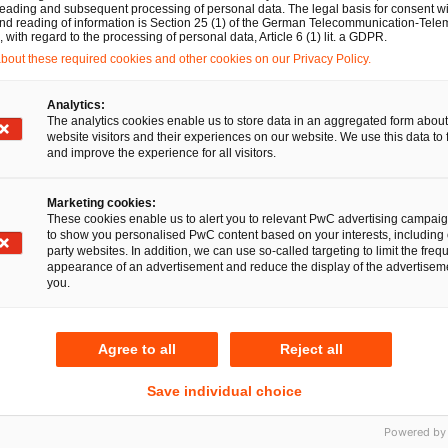
eading and subsequent processing of personal data. The legal basis for consent wi
and reading of information is Section 25 (1) of the German Telecommunication-Tele
with regard to the processing of personal data, Article 6 (1) lit. a GDPR.
out these required cookies and other cookies on our Privacy Policy.
ht sich in die Entscheidungspraxis zu Schadensersatzanspr
Analytics:
. Gerade bei vielen Betroffenen können sich Schadensers
The analytics cookies enable us to store data in an aggregated form about
website visitors and their experiences on our website. We use this data to 
ionen kumulieren.
and improve the experience for all visitors.
Marketing cookies:
These cookies enable us to alert you to relevant PwC advertising campai
to show you personalised PwC content based on your interests, including 
party websites. In addition, we can use so-called targeting to limit the freq
appearance of an advertisement and reduce the display of the advertiseme
you.
Agree to all
Reject all
Save individual choice
Powered by