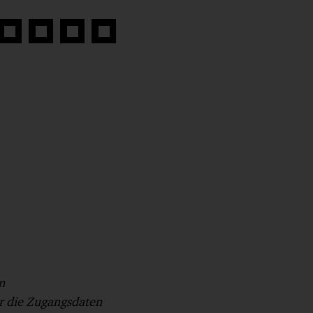
Auf
Auf
Auf
Link
book
Twitter
LinkedIn
Xing
kopieren
teilen
teilen
teilen
n
r die Zugangsdaten