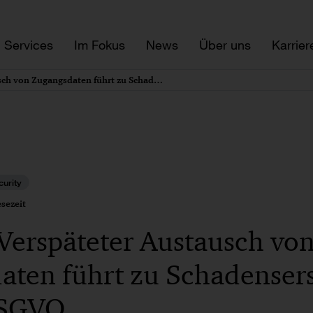
Services
Im Fokus
News
Über uns
Karrier
LG Köln: Verspäteter Austausch von Zugangsdaten führt zu Schadensersatz nach Art. 82 DSGVO
urity
sezeit
Verspäteter Austausch vo
aten führt zu Schadenser
DSGVO