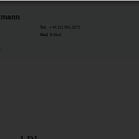
rtmann
Tel.
+49 211 981-2572
Mail
E-Mail