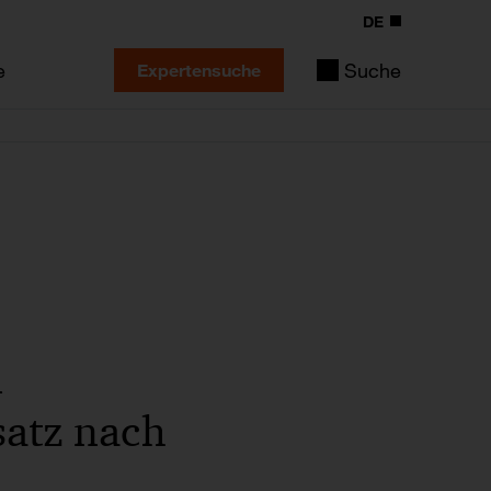
DE
e
Suche
Expertensuche
n
satz nach