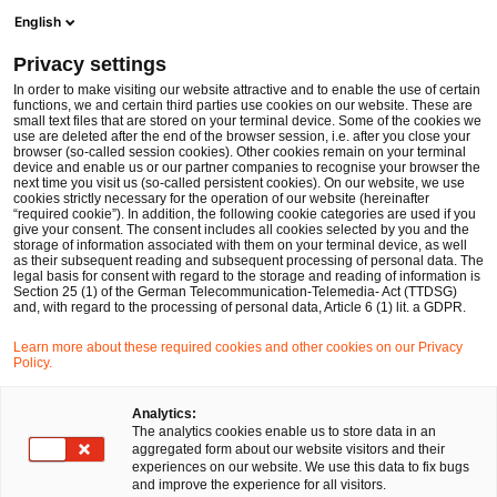
Men
Suchformular öffnen
English
PwC Legal Deutschland
Privacy settings
Unvereinbarkeit selektiver Steuervorteile mit dem EU-Beihilfenrecht: EuG bestätigt die Fiat-Entscheidung der EU-Kommission, Starbucks-Klage ist erfolgreich
News
Fachbeiträge und Blogs
In order to make visiting our website attractive and to enable the use of certain
functions, we and certain third parties use cookies on our website. These are
small text files that are stored on your terminal device. Some of the cookies we
use are deleted after the end of the browser session, i.e. after you close your
Kartell-, Vergabe- und Beihilfenrecht
browser (so-called session cookies). Other cookies remain on your terminal
device and enable us or our partner companies to recognise your browser the
21 Okt 2019
2 Minuten Lesezeit
next time you visit us (so-called persistent cookies). On our website, we use
cookies strictly necessary for the operation of our website (hereinafter
“required cookie”). In addition, the following cookie categories are used if you
Unvereinbarkeit selektiver
give your consent. The consent includes all cookies selected by you and the
storage of information associated with them on your terminal device, as well
Steuervorteile mit dem EU-
as their subsequent reading and subsequent processing of personal data. The
legal basis for consent with regard to the storage and reading of information is
Section 25 (1) of the German Telecommunication-Telemedia- Act (TTDSG)
Beihilfenrecht: EuG bestätigt
and, with regard to the processing of personal data, Article 6 (1) lit. a GDPR.
die Fiat-Entscheidung der EU-
Learn more about these required cookies and other cookies on our Privacy
Policy.
Kommission, Starbucks-Klage ist
Analytics:
erfolgreich
The analytics cookies enable us to store data in an
aggregated form about our website visitors and their
experiences on our website. We use this data to fix bugs
and improve the experience for all visitors.
Auf
Auf
Auf
Auf
Link