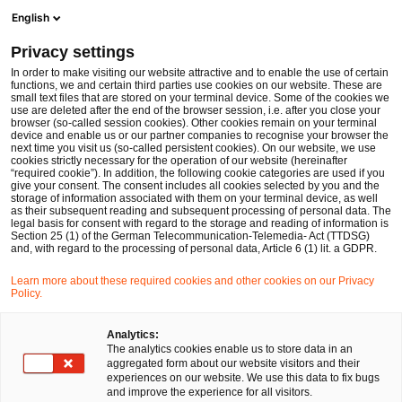
Men
Suchformular öffnen
English
PwC Legal Deutschland
Privacy settings
Untreuerisiko einer zu hohen Vergütung des Betriebsrats
News
Fachbeiträge und Blogs
In order to make visiting our website attractive and to enable the use of certain
functions, we and certain third parties use cookies on our website. These are
small text files that are stored on your terminal device. Some of the cookies we
use are deleted after the end of the browser session, i.e. after you close your
Arbeits- und Sozialversicherungsrecht
browser (so-called session cookies). Other cookies remain on your terminal
device and enable us or our partner companies to recognise your browser the
16 Mär 2023
2 Minuten Lesezeit
next time you visit us (so-called persistent cookies). On our website, we use
cookies strictly necessary for the operation of our website (hereinafter
“required cookie”). In addition, the following cookie categories are used if you
Untreuerisiko einer zu hohen
give your consent. The consent includes all cookies selected by you and the
storage of information associated with them on your terminal device, as well
Vergütung des Betriebsrats
as their subsequent reading and subsequent processing of personal data. The
legal basis for consent with regard to the storage and reading of information is
Section 25 (1) of the German Telecommunication-Telemedia- Act (TTDSG)
and, with regard to the processing of personal data, Article 6 (1) lit. a GDPR.
Auf
Auf
Auf
Auf
Link
Learn more about these required cookies and other cookies on our Privacy
Facebook
Twitter
LinkedIn
Xing
kopie
Policy.
Verfasst von
teilen
teilen
teilen
teilen
Arne Ferbeck
Anna Albers
Analytics:
The analytics cookies enable us to store data in an
aggregated form about our website visitors and their
experiences on our website. We use this data to fix bugs
and improve the experience for all visitors.