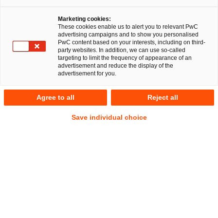
Wer als Verantwortlicher jetzt nicht schnell handelt,
Marketing cookies:
könnte einen Albtraum erleben!
These cookies enable us to alert you to relevant PwC
advertising campaigns and to show you personalised
Ist das Entgelt freigestellter Betriebsräte pflichtwidrig
PwC content based on your interests, including on third-
party websites. In addition, we can use so-called
zu hoch bemessen, droht den verantwortlichen
targeting to limit the frequency of appearance of an
Vorständen, Prokuristen, Geschäftsführern und
advertisement and reduce the display of the
advertisement for you.
Personalleitern auch eine strafrechtliche
Sanktionierung wegen Untreue, wie das hierzu jüngste
Agree to all
Reject all
Urteil des Bundesgerichtshofs (BGH) vom 10. Januar
2023 – 6 StR 133/22 – noch einmal verdeutlicht. Neben
Save individual choice
vielen anderen Aspekten sind nun die Entgelte
einschließlich Bonuszahlungen sowie der Umgang mit
"Sonderkarrieren" erneut einer kritischen Prüfung zu
unterziehen. Hierbei helfen Ihnen unsere Lösungen.
Gerichtlicher Verfahrensgang
Das Landgericht Braunschweig hatte als Vorinstanz in seinem