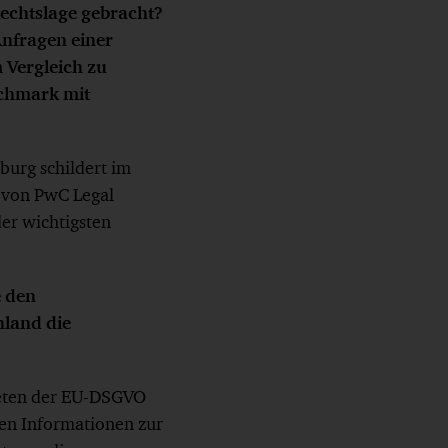
echtslage gebracht?
nfragen einer
 Vergleich zu
nchmark mit
burg schildert im
 von PwC Legal
der wichtigsten
e den
hland die
reten der EU-DSGVO
den Informationen zur