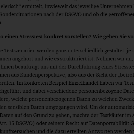
ielerisch“ ermittelt, inwieweit das jeweilige Unternehmen b
nd Sondersituationen nach der DSGVO und ob die getroff
n.
 einen Stresstest konkret vorstellen? Wie gehen Sie vo
e Testszenarien werden ganz unterschiedlich gestaltet, j
men angehört und wie es strukturiert ist. Nehmen wir an,
hmen beauftragt uns mit der Durchführung eines Stresstest
hmen aus Kundenperspektive, also aus der Sicht der „betro
rüfen. Im konkreten Beispiel Einzelhandel haben wir Test
rchgeführt und dabei verschiedene personenbezogene Date
ndere, welche personenbezogenen Daten zu welchen Zweck
en sensiblen Daten umgegangen wird. Um der automatisie
Daten auf den Grund zu gehen, machte der Testkäufer im 
 Art. 15 DSGVO) oder seinem Recht auf Datenportabilität 
unftsersuchen und die dazu erteilten Antworten werden 