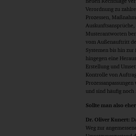
neuen Rechtslage vers
Verordnung zu zahlr
Prozessen, Maßnahmen
Auskunftsansprüche, 
Musterantworten ber
vom Außenauftritt de
Systemen bis hin zur
hingegen eine Herausf
Erstellung und Umset
Kontrolle von Auftra
Prozessanpassungen 
und sind häufig noch
Sollte man also eh
Dr. Oliver Kunert:
Da
Weg zur angemessene
Umsetzungszustand de