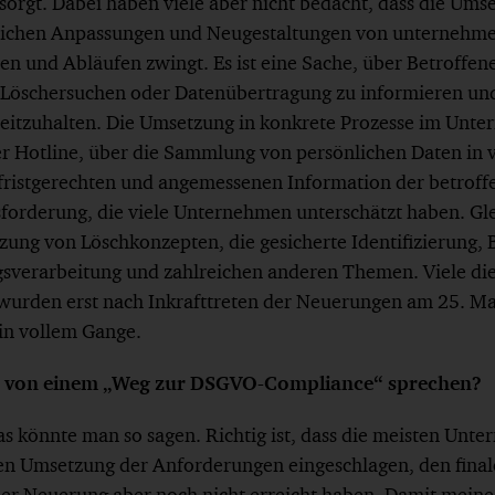
orgt. Dabei haben viele aber nicht bedacht, dass die Ums
eichen Anpassungen und Neugestaltungen von unternehme
 und Abläufen zwingt. Es ist eine Sache, über Betroffen
Löschersuchen oder Datenübertragung zu informieren und 
eitzuhalten. Die Umsetzung in konkrete Prozesse im Unt
r Hotline, über die Sammlung von persönlichen Daten in 
 fristgerechten und angemessenen Information der betroffe
orderung, die viele Unternehmen unterschätzt haben. Glei
zung von Löschkonzepten, die gesicherte Identifizierung,
gsverarbeitung und zahlreichen anderen Themen. Viele di
wurden erst nach Inkrafttreten der Neuerungen am 25. M
 in vollem Gange.
er von einem „Weg zur DSGVO-Compliance“ sprechen?
s könnte man so sagen. Richtig ist, dass die meisten Unt
n Umsetzung der Anforderungen eingeschlagen, den fina
r Neuerung aber noch nicht erreicht haben. Damit meine i