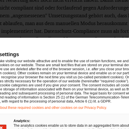
nicht compliant sind oder fortlaufend gegen Anforderun
inem „angemessenen“ Umsetzungsstand gehört auch, dass P
iert ablaufen, man aus dem manuellen Modus herauskommt
g implementiert hat. Datenschutz-Compliance muss als for
inem geordneten Compliance-Management-System abgebild
 unterstützt werden, um die sensiblen Daten zu schützen. A
t Kapazitäten und die Gefahr von Fehlern und nachlasse
settings
. Das darf das für Compliance im Unternehmen zuständige 
ake visiting our website attractive and to enable the use of certain functions, we and 
ookies on our website. These are small text files that are stored on your terminal d
lassen.
e use are deleted after the end of the browser session, i.e. after you close your bro
n cookies). Other cookies remain on your terminal device and enable us or our par
recognise your browser the next time you visit us (so-called persistent cookies). O
s strictly necessary for the operation of our website (hereinafter “required cookie”).
nehmen Gewissheit über seine DSGVO-Compliance erla
 cookie categories are used if you give your consent. The consent includes all cook
e storage of information associated with them on your terminal device, as well as th
tät für das Thema erhalten?
eading and subsequent processing of personal data. The legal basis for consent wi
and reading of information is Section 25 (1) of the German Telecommunication-Tele
with regard to the processing of personal data, Article 6 (1) lit. a GDPR.
unächst steht dem Management eine Reihe von Maßnahme
out these required cookies and other cookies on our Privacy Policy.
Compliance und die Effektivität ihres Datenschutz-Mana
ewerten: Etablierte unternehmensinterne Maßnahmen rei
Analytics:
The analytics cookies enable us to store data in an aggregated form about
n im Rahmen der internen Revision, Stichprobenkontroll