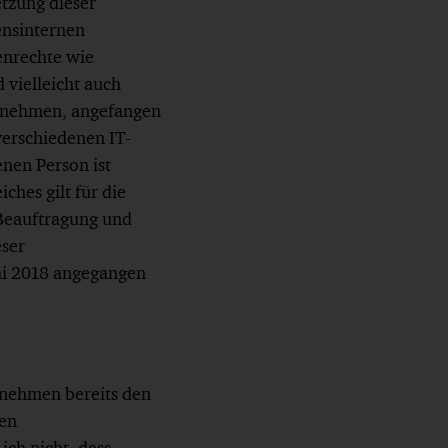
etzung dieser
nsinternen
enrechte wie
vielleicht auch
ernehmen, angefangen
verschiedenen IT-
nen Person ist
ches gilt für die
 Beauftragung und
eser
ai 2018 angegangen
ernehmen bereits den
len
ch nicht, dass