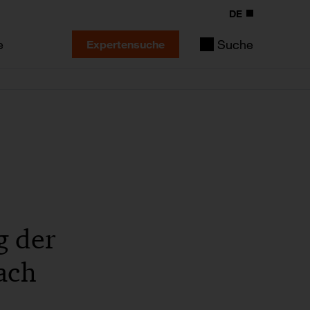
DE
e
Suche
Expertensuche
g der
ach