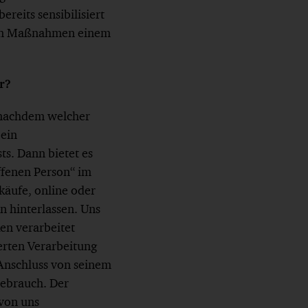
ereits sensibilisiert
enen Maßnahmen einem
r?
e nachdem welcher
 ein
s. Dann bietet es
ffenen Person“ im
käufe, online oder
n hinterlassen. Uns
en verarbeitet
rten Verarbeitung
Anschluss von seinem
Gebrauch. Der
von uns