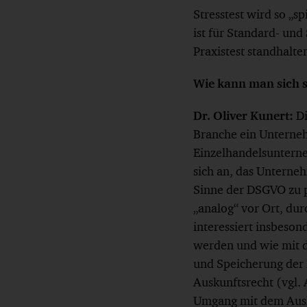
Stresstest wird so „sp
ist für Standard- u
Praxistest standhalte
Wie kann man sich so
Dr. Oliver Kunert:
Di
Branche ein Unterneh
Einzelhandelsunterne
sich an, das Unterne
Sinne der DSGVO zu p
„analog“ vor Ort, du
interessiert insbeso
werden und wie mit d
und Speicherung der 
Auskunftsrecht (vgl.
Umgang mit dem Ausk