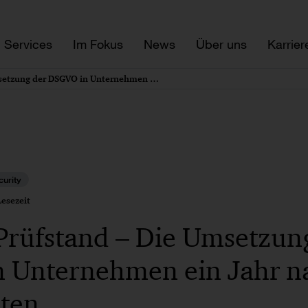
Services
Im Fokus
News
Über uns
Karrier
Auf dem Prüfstand – Die Umsetzung der DSGVO in Unternehmen ein Jahr nach Inkrafttreten
urity
esezeit
Prüfstand – Die Umsetzun
 Unternehmen ein Jahr n
eten