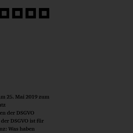
Auf
Auf
Auf
Link
book
Twitter
LinkedIn
Xing
kopieren
teilen
teilen
teilen
am 25. Mai 2019 zum
utz
eten der DSGVO
der DSGVO ist für
anz: Was haben