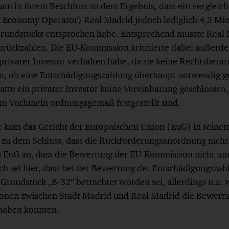
m in ihrem Beschluss zu dem Ergebnis, dass ein vergleich
t Economy Operator) Real Madrid jedoch lediglich 4,3 Mio.
rundstücks entsprochen habe. Entsprechend musste Real 
urückzahlen. Die EU-Kommission kritisierte dabei außerdem
privater Investor verhalten habe, da sie keine Rechtsber
en, ob eine Entschädigungszahlung überhaupt notwendig 
tte ein privater Investor keine Vereinbarung geschlossen,
m Vorhinein ordnungsgemäß festgestellt sind.
kam das Gericht der Europäischen Union (EuG) in seinem
zu dem Schluss, dass die Rückforderungsanordnung nicht 
s EuG an, dass die Bewertung der EU-Kommission nicht u
ch sei hier, dass bei der Bewertung der Entschädigungszah
Grundstück „B-32“ betrachtet worden sei, allerdings u.a. 
ionen zwischen Stadt Madrid und Real Madrid die Bewert
 haben könnten.