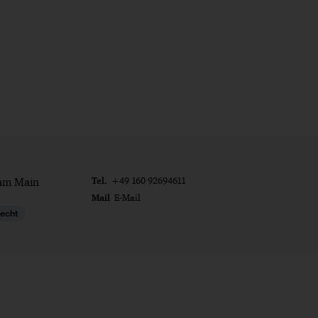
Tel.
 am Main
+49 160 92694611
Mail
E-Mail
recht