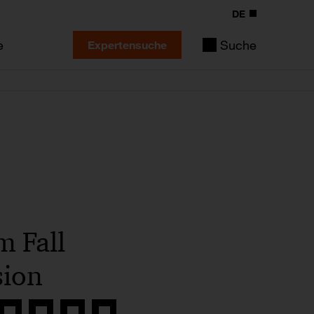
DE
e
Suche
Expertensuche
m Fall
sion