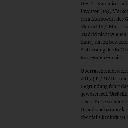
Die EU-Kommission ka
Investor (sog. Marke
dem Marktwert des G
Madrid 18,4 Mio. € z
Madrid nicht wie ein 
hatte, um zu bewert
Auffassung des EuG hä
Konsequenzen nicht i
Überraschenderweise 
2019 (T-791/16) nun 
Begründung führt da
gewesen sei. Ursächli
das in Rede stehende 
Grundstückstransakt
ebenfalls beeinflusst