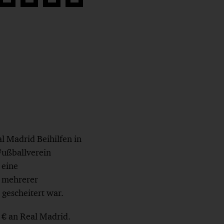
Auf
Auf
Auf
Link
book
Twitter
LinkedIn
Xing
kopieren
teilen
teilen
teilen
 Madrid Beihilfen in
Fußballverein
 eine
 mehrerer
gescheitert war.
 € an Real Madrid.