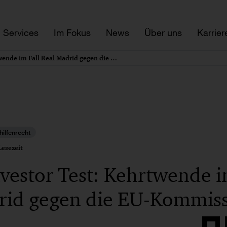
Services
Im Fokus
News
Über uns
Karrier
Private Investor Test: Kehrtwende im Fall Real Madrid gegen die EU-Kommission
hilfenrecht
esezeit
nvestor Test: Kehrtwende i
rid gegen die EU-Kommis