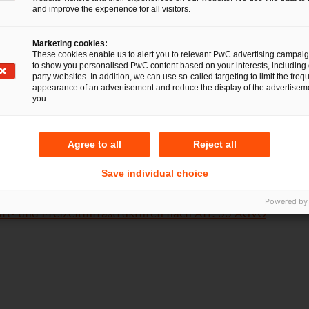
enn diese Mittel jedoch bereits verwendet und somit nich
and improve the experience for all visitors.
lche Rückzahlungsforderung nicht selten existenzgefährden
Marketing cookies:
These cookies enable us to alert you to relevant PwC advertising campai
gleichbare Maßnahme planen bzw. durchführen, stehen wir
to show you personalised PwC content based on your interests, including 
ge, ob und wann ein Market Economy Operator Test notwen
party websites. In addition, we can use so-called targeting to limit the freq
appearance of an advertisement and reduce the display of the advertiseme
Verfügung.
you.
 Sport- und Freizeitinfrastrukturen sowie die Durchführu
Agree to all
Reject all
ts haben wir auch bereits in früheren Blog-Beiträgen beh
Save individual choice
de – Anwendung betriebswirtschaftlicher Analysen im EU
Powered by
rt- und Freizeitinfrastrukturen nach Art. 55 AGVO