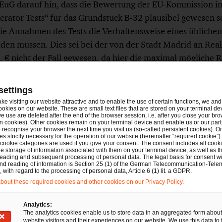
s EuG darauf hin, dass die Bewertung der EU-Kommission 
ator Tests“ für das Grundstück B-32 plausibel gewesen se
ie Annahmen des Tests die Verhaltensweise eines üblichen
lden müssen. Dies sei bei der von der Stadt Madrid an Rea
€ nicht der Fall gewesen, da hier die maximal mögliche R
elegt worden sei. Das Kriterium des marktwirtschaftlich h
rauf gerichtet, die maximale Profitabilität zu ermitteln, s
settings
rgleichbarer privater Investor unter Berücksichtigung der
ake visiting our website attractive and to enable the use of certain functions, we and 
ookies on our website. These are small text files that are stored on your terminal d
ätte.
e use are deleted after the end of the browser session, i.e. after you close your bro
n cookies). Other cookies remain on your terminal device and enable us or our par
recognise your browser the next time you visit us (so-called persistent cookies). O
t, dass die öffentliche Hand die Gewährung von Mitteln an
s strictly necessary for the operation of our website (hereinafter “required cookie”).
 cookie categories are used if you give your consent. The consent includes all cook
rühzeitig prüfen sollte. Dies gilt beispielsweise im Fall vo
e storage of information associated with them on your terminal device, as well as th
eading and subsequent processing of personal data. The legal basis for consent wi
ionen, Gewährung von Darlehen oder Zuschüssen zum Au
and reading of information is Section 25 (1) of the German Telecommunication-Tele
with regard to the processing of personal data, Article 6 (1) lit. a GDPR.
ien, Hallen, Trainingsgelände, etc.). Mithilfe eines Mark
out these required cookies and other cookies on our Privacy Policy.
Entschluss zur Umsetzung einer Kapitalmaßnahme die Gew
lfen ausgeschlossen werden. Ohne eine sachgerechte EU-b
Analytics:
The analytics cookies enable us to store data in an aggregated form about
erenfalls auch Jahre später die vollständige Rückzahlung
website visitors and their experiences on our website. We use this data to 