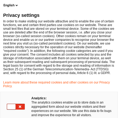
Men
Suchformular öffnen
English
PwC Legal Deutschland
Privacy settings
Leistungsüberwachung mittels Handscanner: Amazon gewinnt vor Verwaltungsgericht
News
Fachbeiträge und Blogs
In order to make visiting our website attractive and to enable the use of certain
functions, we and certain third parties use cookies on our website. These are
small text files that are stored on your terminal device. Some of the cookies we
use are deleted after the end of the browser session, i.e. after you close your
Datenschutz und Cybersecurity
browser (so-called session cookies). Other cookies remain on your terminal
device and enable us or our partner companies to recognise your browser the
13 Feb 2023
1 Minute Lesezeit
next time you visit us (so-called persistent cookies). On our website, we use
cookies strictly necessary for the operation of our website (hereinafter
“required cookie”). In addition, the following cookie categories are used if you
Leistungsüberwachung mittels
give your consent. The consent includes all cookies selected by you and the
storage of information associated with them on your terminal device, as well
Handscanner: Amazon gewinnt
as their subsequent reading and subsequent processing of personal data. The
legal basis for consent with regard to the storage and reading of information is
Section 25 (1) of the German Telecommunication-Telemedia- Act (TTDSG)
vor Verwaltungsgericht
and, with regard to the processing of personal data, Article 6 (1) lit. a GDPR.
Learn more about these required cookies and other cookies on our Privacy
Policy.
Auf
Auf
Auf
Auf
Link
Facebook
Twitter
LinkedIn
Xing
kopie
Verfasst von
teilen
teilen
teilen
teilen
Analytics:
The analytics cookies enable us to store data in an
Dr. Jan-Peter
aggregated form about our website visitors and their
Ohrtmann
experiences on our website. We use this data to fix bugs
and improve the experience for all visitors.