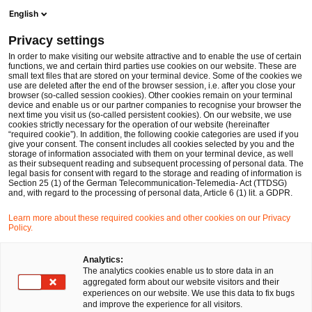
Men
Suchformular öffnen
English
PwC Legal Deutschland
Privacy settings
Kein Recht auf Löschung persönlicher Daten aus dem Vereinsregister
News
Fachbeiträge und Blogs
In order to make visiting our website attractive and to enable the use of certain
functions, we and certain third parties use cookies on our website. These are
small text files that are stored on your terminal device. Some of the cookies we
use are deleted after the end of the browser session, i.e. after you close your
Gesellschaftsrecht
browser (so-called session cookies). Other cookies remain on your terminal
device and enable us or our partner companies to recognise your browser the
14 Feb 2024
2 Minuten Lesezeit
next time you visit us (so-called persistent cookies). On our website, we use
cookies strictly necessary for the operation of our website (hereinafter
“required cookie”). In addition, the following cookie categories are used if you
Kein Recht auf Löschung
give your consent. The consent includes all cookies selected by you and the
storage of information associated with them on your terminal device, as well
persönlicher Daten aus dem
as their subsequent reading and subsequent processing of personal data. The
legal basis for consent with regard to the storage and reading of information is
Section 25 (1) of the German Telecommunication-Telemedia- Act (TTDSG)
Vereinsregister
and, with regard to the processing of personal data, Article 6 (1) lit. a GDPR.
Learn more about these required cookies and other cookies on our Privacy
Policy.
Auf
Auf
Auf
Auf
Link
Facebook
Twitter
LinkedIn
Xing
kopie
Verfasst von
teilen
teilen
teilen
teilen
Analytics:
The analytics cookies enable us to store data in an
David Santa
Dr. Robert Schiller
aggregated form about our website visitors and their
experiences on our website. We use this data to fix bugs
and improve the experience for all visitors.