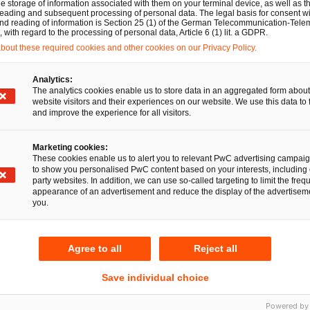
iche Regel
e storage of information associated with them on your terminal device, as well as th
eading and subsequent processing of personal data. The legal basis for consent wi
and reading of information is Section 25 (1) of the German Telecommunication-Tele
with regard to the processing of personal data, Article 6 (1) lit. a GDPR.
out these required cookies and other cookies on our Privacy Policy.
ierung haben Nutzer von sog. „Internet of Things“ (IoT) 
Analytics:
is zu großen Industriekonzernen – künftig die Möglichkeit
The analytics cookies enable us to store data in an aggregated form about
website visitors and their experiences on our website. We use this data to 
ihnen anfallenden Daten neue Einnahmequellen und Gesch
and improve the experience for all visitors.
ch entstehen neue dezentrale Wertschöpfungsketten, die 
ata Governance Act adressierten Datenbroker, Aggregatore
Marketing cookies:
These cookies enable us to alert you to relevant PwC advertising campai
 welchen Bereichen diese Märkte entstehen, deutet sich ak
to show you personalised PwC content based on your interests, including 
party websites. In addition, we can use so-called targeting to limit the freq
appearance of an advertisement and reduce the display of the advertiseme
you.
Agree to all
Reject all
angen, dass der Data Act – nach der Bestätigung im Europ
n Kraft tritt. Er sieht eine 20-monatige Übergangsfrist vo
Save individual choice
eller haben bezüglich ihrer Pflichten sogar eine Übergan
Powered by