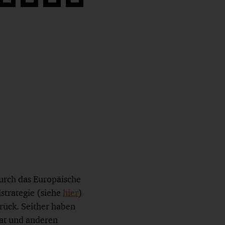
Auf
Auf
Auf
Link
book
Twitter
LinkedIn
Xing
kopieren
teilen
teilen
teilen
urch das Europäische
lstrategie (siehe
hier
)
rück. Seither haben
at und anderen