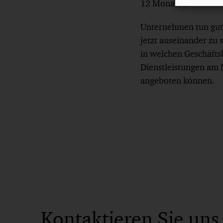
12 Monaten.
Unternehmen tun gut 
jetzt auseinander zu s
in welchen Geschäfts
Dienstleistungen am 
angeboten können.
Kontaktieren Sie uns