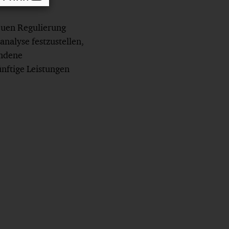
euen Regulierung
sanalyse festzustellen,
undene
nftige Leistungen