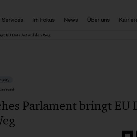
Services
Im Fokus
News
Über uns
Karrier
ngt EU Data Act auf den Weg
urity
Lesezeit
hes Parlament bringt EU 
Weg