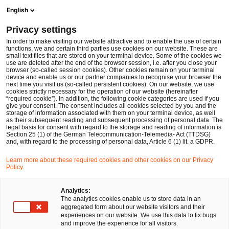
Men
Suchformular öffnen
English
PwC Legal Deutschland
Privacy settings
EuGH-Generalanwalt: Wettbewerbsbehörden dürfen Einhaltung des Datenschutzregeln bewerten
News
Fachbeiträge und Blogs
In order to make visiting our website attractive and to enable the use of certain
functions, we and certain third parties use cookies on our website. These are
small text files that are stored on your terminal device. Some of the cookies we
use are deleted after the end of the browser session, i.e. after you close your
Datenschutz und Cybersecurity
browser (so-called session cookies). Other cookies remain on your terminal
device and enable us or our partner companies to recognise your browser the
28 Sep 2022
1 Minute Lesezeit
next time you visit us (so-called persistent cookies). On our website, we use
cookies strictly necessary for the operation of our website (hereinafter
“required cookie”). In addition, the following cookie categories are used if you
EuGH-Generalanwalt:
give your consent. The consent includes all cookies selected by you and the
storage of information associated with them on your terminal device, as well
Wettbewerbsbehörden dürfen
as their subsequent reading and subsequent processing of personal data. The
legal basis for consent with regard to the storage and reading of information is
Section 25 (1) of the German Telecommunication-Telemedia- Act (TTDSG)
Einhaltung des
and, with regard to the processing of personal data, Article 6 (1) lit. a GDPR.
Datenschutzregeln bewerten
Learn more about these required cookies and other cookies on our Privacy
Policy.
Auf
Auf
Auf
Auf
Link
Analytics:
The analytics cookies enable us to store data in an
Facebook
Twitter
LinkedIn
Xing
kopie
Verfasst von
aggregated form about our website visitors and their
teilen
teilen
teilen
teilen
experiences on our website. We use this data to fix bugs
Dr. Jan-Peter
and improve the experience for all visitors.
Ohrtmann