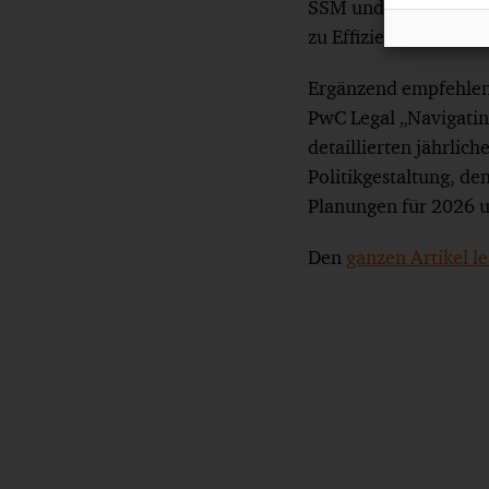
SSM und SRB), der A
zu Effizienz, Verein
Ergänzend empfehlen 
PwC Legal „Navigatin
detaillierten jährli
Politikgestaltung, d
Planungen für 2026 u
Den
ganzen Artikel le