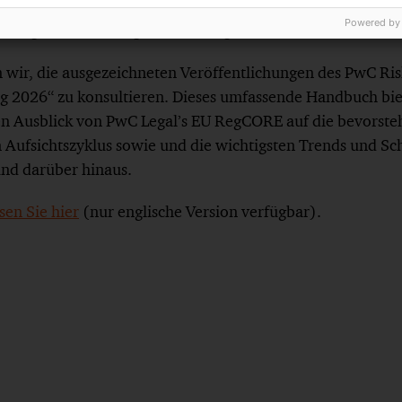
MLA sowie der im Oktober 2025 veröffentlichten Berich
Powered by
fachung und Belastungsreduzierung.
wir, die ausgezeichneten Veröffentlichungen des PwC Ri
g 2026“ zu konsultieren. Dieses umfassende Handbuch bie
chen Ausblick von PwC Legal’s EU RegCORE auf die bevorste
en Aufsichtszyklus sowie und die wichtigsten Trends und S
nd darüber hinaus.
sen Sie hier
(nur englische Version verfügbar).