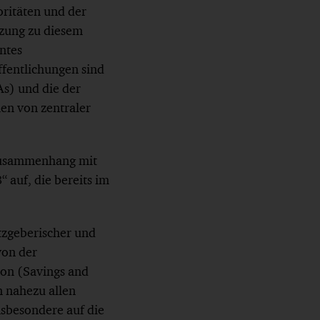
ritäten und der
nzung zu diesem
ntes
fentlichungen sind
s) und die der
n von zentraler
 Zusammenhang mit
auf, die bereits im
tzgeberischer und
von der
ion (Savings and
 nahezu allen
sbesondere auf die