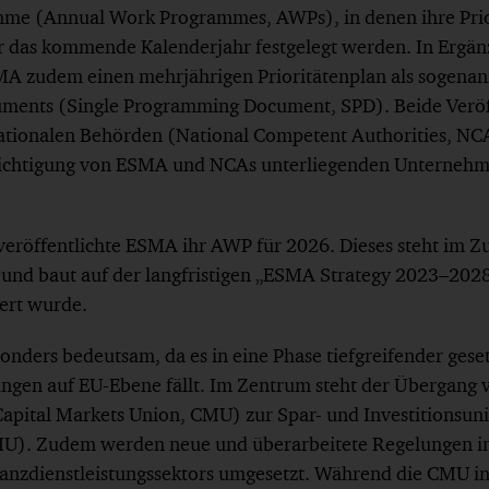
mme (Annual Work Programmes, AWPs), in denen ihre Prio
r das kommende Kalenderjahr festgelegt werden. In Ergä
SMA zudem einen mehrjährigen Prioritätenplan als sogenan
ents (Single Programming Document, SPD). Beide Veröf
nationalen Behörden (National Competent Authorities, NCA
chtigung von ESMA und NCAs unterliegenden Unternehme
veröffentlichte ESMA ihr AWP für 2026. Dieses steht im
d baut auf der langfristigen „ESMA Strategy 2023–2028“ 
ert wurde.
onders bedeutsam, da es in eine Phase tiefgreifender gese
ungen auf EU-Ebene fällt. Im Zentrum steht der Übergang 
apital Markets Union, CMU) zur Spar- und Investitionsun
IU). Zudem werden neue und überarbeitete Regelungen in
anzdienstleistungssektors umgesetzt. Während die CMU in