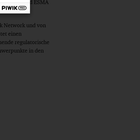
te der EBA und ESMA
sk Network und von
tet einen
hende regulatorische
chwerpunkte in den