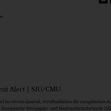
Auf
Face
teilen
as
nt Alert | SIU/CMU
gel im vierten Quartal, veröffentlichen die europäischen 
e Europäische Wertpapier- und Marktaufsichtsbehörde (E