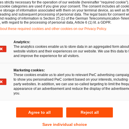
(Securitisation Repositories, SRs), Datenbereitstellungsdie
s strictly necessary for the operation of our website (hereinafter “required cookie”).
 cookie categories are used if you give your consent. The consent includes all cook
oviders, DRSPs), bestimmte EU-Referenzwertadministrato
e storage of information associated with them on your terminal device, as well as th
eading and subsequent processing of personal data. The legal basis for consent wi
enparteien aus Drittstaaten (Central Counterparties, CCP
and reading of information is Section 25 (1) of the German Telecommunication-Tele
with regard to the processing of personal data, Article 6 (1) lit. a GDPR.
swahl der Consolidated Tape Providers (CTPs), die künfti
out these required cookies and other cookies on our Privacy Policy.
.
Analytics:
 ESMA – gemeinsam mit der Europäischen Bankenaufsicht
The analytics cookies enable us to store data in an aggregated form about
website visitors and their experiences on our website. We use this data to 
sichtsbehörde für das Versicherungswesen und die betrieb
and improve the experience for all visitors.
OPA) – im Rahmen der Verordnung über die digitale operat
Resilience Act, DORA) die Aufsicht über kritische IKT-Drittd
Marketing cookies:
These cookies enable us to alert you to relevant PwC advertising campai
s, CTPPs) übernehmen.
to show you personalised PwC content based on your interests, including 
party websites. In addition, we can use so-called targeting to limit the freq
appearance of an advertisement and reduce the display of the advertiseme
beleuchtet die zentralen Themen und wesentlichen rechtlic
you.
te für betroffene Marktteilnehmer. Er sollte im Kontext 
ellen Reformen und Entwicklungen gelesen werden und er
Agree to all
Reject all
e sämtlicher relevanter Arbeitsprogramme für 2026 der E
opäischen Aufsichtsbehörden (ESAs), der Behörden der 
Save individual choice