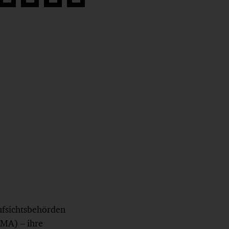
Auf
Auf
Auf
Link
book
Twitter
LinkedIn
Xing
kopieren
teilen
teilen
teilen
Aufsichtsbehörden
SMA) – ihre