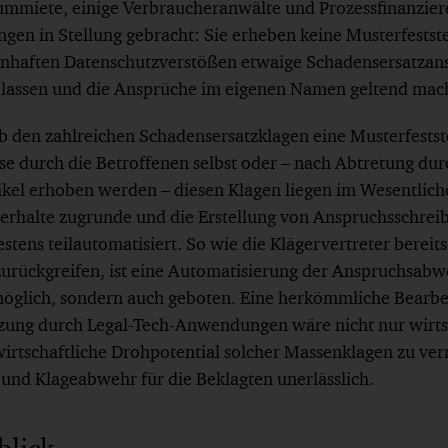
mmiete, einige Verbraucheranwälte und Prozessfinanziere
en in Stellung gebracht: Sie erheben keine Musterfestst
enhaften Datenschutzverstößen etwaige Schadensersatzan
 lassen und die Ansprüche im eigenen Namen geltend mac
 den zahlreichen Schadensersatzklagen eine Musterfestst
se durch die Betroffenen selbst oder – nach Abtretung dur
ikel erhoben werden – diesen Klagen liegen im Wesentliche
verhalte zugrunde und die Erstellung von Anspruchsschrei
stens teilautomatisiert. So wie die Klägervertreter bereits
ückgreifen, ist eine Automatisierung der Anspruchsabwe
möglich, sondern auch geboten. Eine herkömmliche Bearbe
zung durch Legal-Tech-Anwendungen wäre nicht nur wirts
wirtschaftliche Drohpotential solcher Massenklagen zu verr
 und Klageabwehr für die Beklagten unerlässlich.