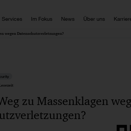
Services
Im Fokus
News
Über uns
Karrier
en wegen Datenschutzverletzungen?
urity
Lesezeit
Weg zu Massenklagen we
utzverletzungen?