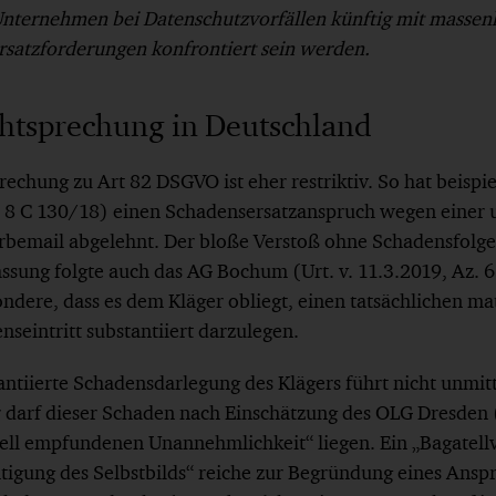
Unternehmen bei Datenschutzvorfällen künftig mit massen
satzforderungen konfrontiert sein werden.
chtsprechung in Deutschland
echung zu Art 82 DSGVO ist eher restriktiv. So hat beispi
Az. 8 C 130/18) einen Schadensersatzanspruch wegen einer 
bemail abgelehnt. Der bloße Verstoß ohne Schadensfolge 
assung folgte auch das AG Bochum (Urt. v. 11.3.2019, Az.
ndere, dass es dem Kläger obliegt, einen tatsächlichen ma
seintritt substantiiert darzulegen.
antiierte Schadensdarlegung des Klägers führt nicht unmit
r darf dieser Schaden nach Einschätzung des OLG Dresden 
duell empfundenen Unannehmlichkeit“ liegen. Ein „Bagatel
tigung des Selbstbilds“ reiche zur Begründung eines Ansp