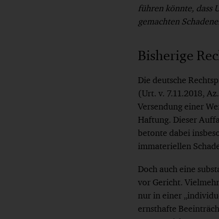
führen könnte, dass 
gemachten Schadener
Bisherige Re
Die deutsche Rechtspr
(Urt. v. 7.11.2018, 
Versendung einer Wer
Haftung. Dieser Auff
betonte dabei insbeso
immateriellen Schaden
Doch auch eine subst
vor Gericht. Vielmeh
nur in einer „indivi
ernsthafte Beeinträch