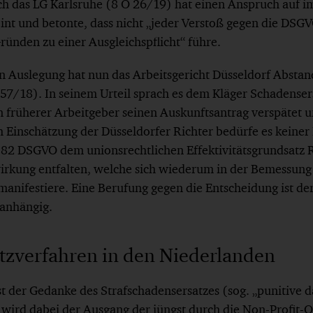
h das LG Karlsruhe (8 O 26/19) hat einen Anspruch auf i
nt und betonte, dass nicht „jeder Verstoß gegen die DSGV
ünden zu einer Ausgleichspflicht“ führe.
ven Auslegung hat nun das Arbeitsgericht Düsseldorf Absta
557/18). In seinem Urteil sprach es dem Kläger Schadenser
n früherer Arbeitgeber seinen Auskunftsantrag verspätet 
 Einschätzung der Düsseldorfer Richter bedürfe es keiner
 82 DSGVO dem unionsrechtlichen Effektivitätsgrundsatz
rkung entfalten, welche sich wiederum in der Bemessung
anifestiere. Eine Berufung gegen die Entscheidung ist de
 anhängig.
tzverfahren in den Niederlanden
t der Gedanke des Strafschadensersatzes (sog. „punitive 
 wird dabei der Ausgang der jüngst durch die Non-Profit-O