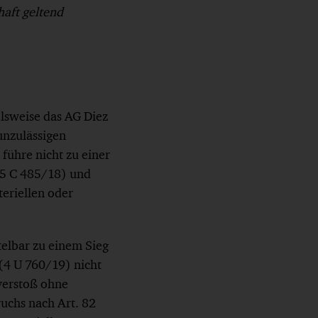
haft geltend
elsweise das AG Diez
unzulässigen
führe nicht zu einer
 65 C 485/18) und
teriellen oder
telbar zu einem Sieg
(4 U 760/19) nicht
lverstoß ohne
ruchs nach Art. 82