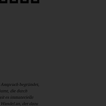
Auf
Auf
Auf
Link
book
Twitter
LinkedIn
Xing
kopieren
teilen
teilen
teilen
 Anspruch begründet,
äumt, die durch
it es immaterielle
n Wandel an, der dazu