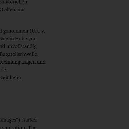
mmateriellen
O allein aus
nd genommen (Urt. v.
satz in Höhe von
und unvollständig
 Bagatellschwelle.
 Rechnung tragen und
 der
rzeit beim
damages“) stärker
rganisation „The