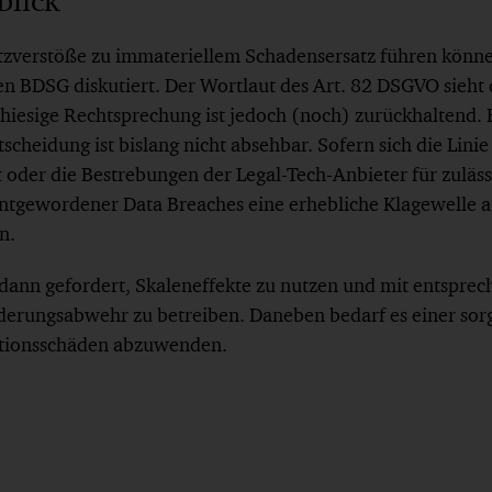
blick
zverstöße zu immateriellem Schadensersatz führen könne
en BDSG diskutiert. Der Wortlaut des Art. 82 DSGVO sieht 
 hiesige Rechtsprechung ist jedoch (noch) zurückhaltend. 
scheidung ist bislang nicht absehbar. Sofern sich die Linie
 oder die Bestrebungen der Legal-Tech-Anbieter für zuläs
nntgewordener Data Breaches eine erhebliche Klagewelle au
n.
nn gefordert, Skaleneffekte zu nutzen und mit entsprec
rderungsabwehr zu betreiben. Daneben bedarf es einer sorg
ationsschäden abzuwenden.