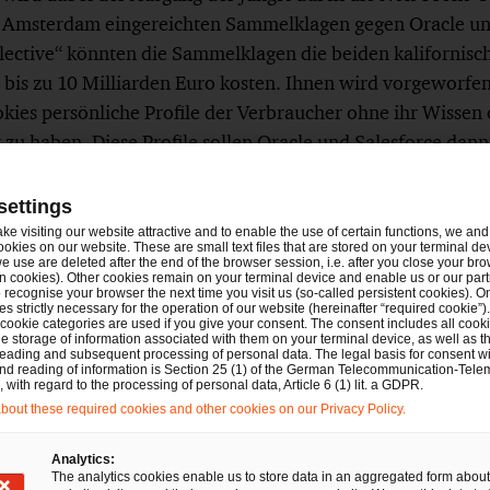
in Amsterdam eingereichten Sammelklagen gegen Oracle und
llective“ könnten die Sammelklagen die beiden kalifornisc
bis zu 10 Milliarden Euro kosten. Ihnen wird vorgeworf
kies persönliche Profile der Verbraucher ohne ihr Wissen 
 zu haben. Diese Profile sollen Oracle und Salesforce dan
ernehmen verkauft haben.
settings
Hintergrund des Inkrafttretens des Gesetzes über die Abwi
ake visiting our website attractive and to enable the use of certain functions, we and 
ookies on our website. These are small text files that are stored on your terminal d
 Sammelklagen (Wet Afwikkeling Massaschade in Collect
e use are deleted after the end of the browser session, i.e. after you close your bro
 sehen. Seither können juristische Personen (i.d.R. Stift
n cookies). Other cookies remain on your terminal device and enable us or our par
recognise your browser the next time you visit us (so-called persistent cookies). O
 Gerichten erheben, in denen sie im Namen der Betroffene
s strictly necessary for the operation of our website (hereinafter “required cookie”).
 cookie categories are used if you give your consent. The consent includes all cook
n.
e storage of information associated with them on your terminal device, as well as th
eading and subsequent processing of personal data. The legal basis for consent wi
and reading of information is Section 25 (1) of the German Telecommunication-Tele
with regard to the processing of personal data, Article 6 (1) lit. a GDPR.
ste Anzeichen darauf hin, dass die niederländischen Bezi
out these required cookies and other cookies on our Privacy Policy.
ens sind, Schadensersatz in Geld wegen Verletzungen des 
82 DSGVO zuzusprechen.
Analytics:
The analytics cookies enable us to store data in an aggregated form about