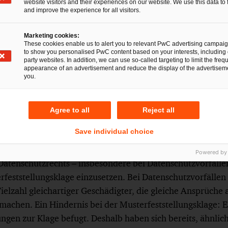
website visitors and their experiences on our website. We use this data to 
and improve the experience for all visitors.
erfahren in Deutschland
Marketing cookies:
wurde zum 1. November 2018 durch das Gesetz zur Einfüh
These cookies enable us to alert you to relevant PwC advertising campai
to show you personalised PwC content based on your interests, including 
terfeststellungsklage die Möglichkeit eröffnet, die tatsäc
party websites. In addition, we can use so-called targeting to limit the freq
appearance of an advertisement and reduce the display of the advertiseme
tzungen für das Bestehen oder Nichtbestehen von Ansprü
you.
ohne großen (finanziellen) Aufwand durch qualifizierte Ei
rbände, mit Wirkung für alle angeschlossenen klagenden 
Agree to all
Reject all
 Trotz eines mittels einer Musterfeststellungsklage erreicht
muss im Anschluss jeder einzelne Verbraucher sodann indiv
Save individual choice
 um seine Schadenersatzansprüche geltend zu machen.
Powered by
atenschutzrechts – insbesondere bei Datenschutzvorfällen
feststellungsklage einzusetzen. Bei Datenschutzvorfällen 
ielzahl gleichartiger Geschädigter, die gleiche Ansprüche
machen. Ein Hindernis bei der Musterfeststellungsklage: E
tungen zur Klage befugt. Deshalb haben sich bereits, ähnlic