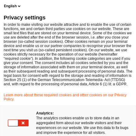
Men
Suchformular öffnen
English
PwC Legal Deutschland
Privacy settings
Anforderung an die Stellung des Zusatzes „eGBR“ bei der eingetragenen Gesellschaft bürgerlichen Rechts
News
Fachbeiträge und Blogs
In order to make visiting our website attractive and to enable the use of certain
functions, we and certain third parties use cookies on our website. These are
small text files that are stored on your terminal device. Some of the cookies we
use are deleted after the end of the browser session, i.e. after you close your
Gesellschaftsrecht
browser (so-called session cookies). Other cookies remain on your terminal
device and enable us or our partner companies to recognise your browser the
19 Jun 2024
2 Minuten Lesezeit
next time you visit us (so-called persistent cookies). On our website, we use
cookies strictly necessary for the operation of our website (hereinafter
“required cookie”). In addition, the following cookie categories are used if you
Anforderung an die Stellung des
give your consent. The consent includes all cookies selected by you and the
storage of information associated with them on your terminal device, as well
Zusatzes „eGBR“ bei der
as their subsequent reading and subsequent processing of personal data. The
legal basis for consent with regard to the storage and reading of information is
Section 25 (1) of the German Telecommunication-Telemedia- Act (TTDSG)
eingetragenen Gesellschaft
and, with regard to the processing of personal data, Article 6 (1) lit. a GDPR.
bürgerlichen Rechts
Learn more about these required cookies and other cookies on our Privacy
Policy.
Auf
Auf
Auf
Auf
Link
Analytics:
The analytics cookies enable us to store data in an
Facebook
Twitter
LinkedIn
Xing
kopie
Verfasst von
aggregated form about our website visitors and their
teilen
teilen
teilen
teilen
experiences on our website. We use this data to fix bugs
Dr. Thomas Wenninger,
Alexander Schmidt
and improve the experience for all visitors.
LL.M. (GWU)