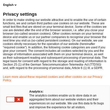
Men
Suchformular öffnen
English
PwC Legal Deutschland
Privacy settings
Änderung der AGVO zur Förderung und Beschleunigung des „Green Deal“
News
Fachbeiträge und Blogs
In order to make visiting our website attractive and to enable the use of certain
functions, we and certain third parties use cookies on our website. These are
small text files that are stored on your terminal device. Some of the cookies we
use are deleted after the end of the browser session, i.e. after you close your
Kartell-, Vergabe- und Beihilfenrecht
browser (so-called session cookies). Other cookies remain on your terminal
device and enable us or our partner companies to recognise your browser the
27 Apr 2023
3 Minuten Lesezeit
next time you visit us (so-called persistent cookies). On our website, we use
cookies strictly necessary for the operation of our website (hereinafter
“required cookie”). In addition, the following cookie categories are used if you
Änderung der AGVO zur
give your consent. The consent includes all cookies selected by you and the
storage of information associated with them on your terminal device, as well
Förderung und Beschleunigung
as their subsequent reading and subsequent processing of personal data. The
legal basis for consent with regard to the storage and reading of information is
Section 25 (1) of the German Telecommunication-Telemedia- Act (TTDSG)
des „Green Deal“
and, with regard to the processing of personal data, Article 6 (1) lit. a GDPR.
Learn more about these required cookies and other cookies on our Privacy
Policy.
Auf
Auf
Auf
Auf
Link
Facebook
Twitter
LinkedIn
Xing
kopie
Verfasst von
teilen
teilen
teilen
teilen
Analytics:
The analytics cookies enable us to store data in an
Dr. Simone Merkl
aggregated form about our website visitors and their
experiences on our website. We use this data to fix bugs
and improve the experience for all visitors.