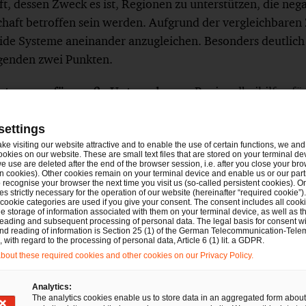
, dessen Zweck es ist, Regionen zu unterstützen, die ne
chaft betroffen sein werden. Aufgrund der vergleichbaren 
beide Systeme aneinander anzugleichen. Besonders deutlich
genden zwei Punkten.
setzungen für große Unternehmen:
Regionalbeihilfen f
ndsätzlich als nicht mit dem Binnenmarkt vereinbar angese
fekt haben. Für den Nachweis des Anreizeffektes ist – wie 
settings
14-2020 – erforderlich, dass die Regionalbeihilfe für Inves
ake visiting our website attractive and to enable the use of certain functions, we and 
ookies on our website. These are small text files that are stored on your terminal d
sifizierung der Produktion einer Betriebsstätte durch vor
e use are deleted after the end of the browser session, i.e. after you close your bro
n cookies). Other cookies remain on your terminal device and enable us or our par
e oder zur grundlegenden Änderung des gesamten Produkt
recognise your browser the next time you visit us (so-called persistent cookies). O
s strictly necessary for the operation of our website (hereinafter “required cookie”).
ie Betriebsstätte betroffenen Produkte gewährt werden. Nu
 cookie categories are used if you give your consent. The consent includes all cook
e storage of information associated with them on your terminal device, as well as th
tzungen erfüllt werden:
eading and subsequent processing of personal data. The legal basis for consent wi
and reading of information is Section 25 (1) of the German Telecommunication-Tele
with regard to the processing of personal data, Article 6 (1) lit. a GDPR.
e muss eine Erstinvestition in einem Gebiet betreffen, das
out these required cookies and other cookies on our Privacy Policy.
s dem JTF in Betracht kommt und in einem C-Fördergebiet
s 100 % des Durchschnitts der EU-27 liegt;
Analytics:
The analytics cookies enable us to store data in an aggregated form about