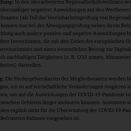
idung:
In den überarbeiteten Regionalbeihilfeleitlinien w
 übermäßiger negativer Auswirkungen auf den Wettbewer
staaten (als Teil der Vereinbarkeitsprüfung von Regional
n können nun bei der Abwägungsprüfung neben ihrem Beit
cklung auch andere positive und negative Auswirkungen b
ndere Investitionen, die mit den Zielen des europäischen 
übereinstimmen und einen wesentlichen Beitrag zur Digital
ch nachhaltigen Tätigkeiten (z. B. CO2-armen, klimaneutr
gkeiten) darstellen.
g:
Die Fördergebietskarten der Mitgliedsstaaten werden be
en, um so auf wirtschaftliche Veränderungen reagieren zu
ehen, um auf die Auswirkungen der COVID-19-Pandemie re
schwachen Gebieten länger andauern könnten. Ansonsten so
linien explizit nicht für die Überwindung der COVID-19-Pa
 Befristeten Rahmen vorgesehen ist.