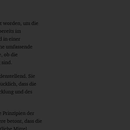
rt worden, um die
bereits im
d in einer
ine umfassende
, ob die
 sind.
enstellend. Sie
ücklich, dass die
icklung und des
e Prinzipien der
re betont, dass die
liche Mittel