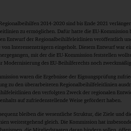
r Regionalbeihilfen 2014-2020 sind bis Ende 2021 verlänge
eitlinien zu ermöglichen. Dafür hatte die EU-Kommission 
n Entwurf der Regionalbeihilfeleitlinien veröffentlich un
e von Interessensträgern eingeholt. Diesem Entwurf war e
ergegangen, mit der die EU-Kommission feststellen wollte
ur Modernisierung des EU-Beihilferechts noch zweckmäßig
mission waren die Ergebnisse der Eignungsprüfung zufried
ung zu den überarbeiteten Regionalbeihilfeleitlinien ausdr
hilfeleitlinien den verfolgten Zweck der regionalen Entw
enhalts auf zufriedenstellende Weise gefördert haben.
equenz bleiben die wesentliche Struktur, die Ziele und di
inien weitestgehend gleich. Die Kommission hat insbesonde
anismen, die Mitgliedstaaten daran hindern sollen, öffent