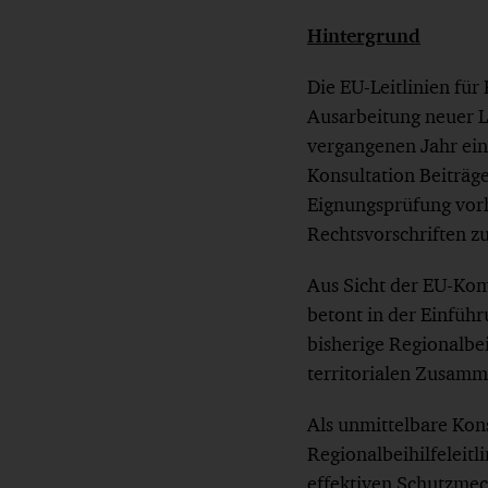
Hintergrund
Die EU-Leitlinien fü
Ausarbeitung neuer L
vergangenen Jahr eine
Konsultation Beiträg
Eignungsprüfung vorh
Rechtsvorschriften z
Aus Sicht der EU-Kom
betont in der Einführ
bisherige Regionalbei
territorialen Zusamm
Als unmittelbare Kons
Regionalbeihilfeleitl
effektiven Schutzmech