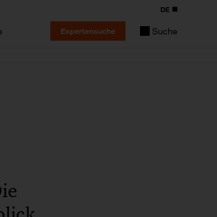
DE
e
Suche
Expertensuche
Die
lick