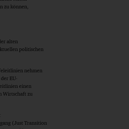
en zu können,
er alten
ktuellen politischen
feleitlinien nehmen
 der EU-
eitlinien einen
n Wirtschaft zu
t
gang (Just Transition