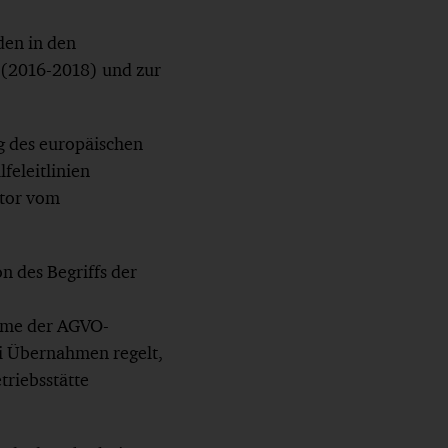
den in den
P (2016-2018) und zur
g des europäischen
feleitlinien
ktor vom
n des Begriffs der
ahme der AGVO-
ei Übernahmen regelt,
triebsstätte