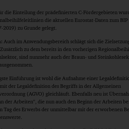
ür die Einteilung der prädefinierten C-Fördergebieten wur
nalbeihilfeleitlinien die aktuellen Eurostat-Daten zum BI
7-2019) zu Grunde gelegt.
h:
Auch im Anwendungsbereich schlägt sich die Zielsetzun
Zusätzlich zu dem bereits in den vorherigen Regionalbeihil
sektor, sind nunmehr auch der Braun- und Steinkohlese
 ausgenommen.
gste Einführung ist wohl die Aufnahme einer Legaldefinitio
mit der Legaldefinition des Begriffs in der Allgemeinen
verordnung (AGVO) gleichläuft. Ebenfalls neu ist Übern
nn der Arbeiten“, die nun auch den Beginn der Arbeiten b
am Tag des Erwerbs der unmittelbar mit der erworbenen Be
enswerte.