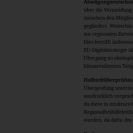
Abwägungsentsche
über die Vermeidung
zwischen den Mitglied
gegliedert. Weiterhi
zur regionalen Entwi
Dies betrifft insbeso
EU-Digitalstrategie 
Übergang zu ökologis
klimaresilienten Täti
Halbzeitüberprüfun
Überprüfung unterzog
ausdrücklich vorges
da diese in struktur
Regionalbeihilfeleit
werden, da dafür der