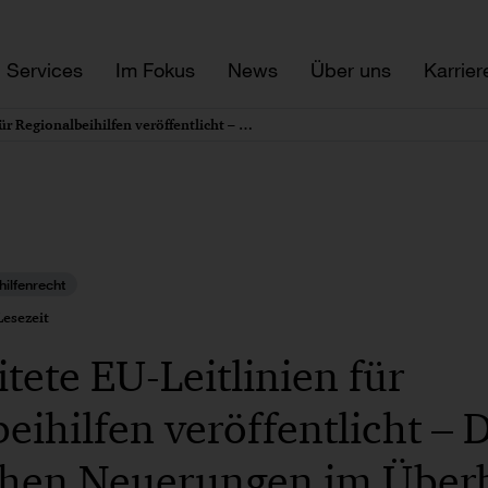
Services
Im Fokus
News
Über uns
Karrier
Überarbeitete EU-Leitlinien für Regionalbeihilfen veröffentlicht – Die wesentlichen Neuerungen im Überblick
hilfenrecht
esezeit
tete EU-Leitlinien für
eihilfen veröffentlicht – 
chen Neuerungen im Überb