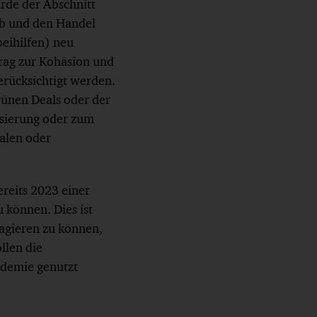
urde der Abschnitt
b und den Handel
beihilfen) neu
rag zur Kohäsion und
erücksichtigt werden.
Grünen Deals oder der
isierung oder zum
alen oder
reits 2023 einer
 können. Dies ist
agieren zu können,
llen die
ndemie genutzt