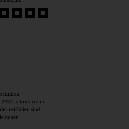
Auf
Auf
Auf
Link
book
Twitter
LinkedIn
Xing
kopieren
teilen
teilen
teilen
beihilfen
 2022 in Kraft treten
er Leitlinien sind
die neuen