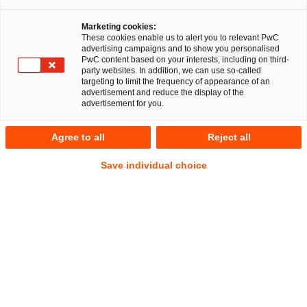
Marketing cookies:
These cookies enable us to alert you to relevant PwC
advertising campaigns and to show you personalised
PwC content based on your interests, including on third-
Das Bundesministerium für Arbeit und Soziales hat am
party websites. In addition, we can use so-called
18.04.2023 einen ersten Gesetzesentwurf zur „Änderung des
targeting to limit the frequency of appearance of an
advertisement and reduce the display of the
Arbeitszeitgesetzes und anderer Vorschriften“ veröffentlicht.
advertisement for you.
Das Thema der Arbeitszeiterfassung nimmt nun erneut Fahrt
auf.
Agree to all
Reject all
Save individual choice
Der Anlass
Nach dem „Paukenschlag“ am 13.09.2022 durch das
Bundesarbeitsgericht (BAG) hat nun das Bundesministerium
für Arbeit und Soziales am 18.04.2023 „nachgelegt“ und
einen ersten Gesetzesentwurf zur „Änderung des
Arbeitszeitgesetzes und anderer Vorschriften" veröffentlicht
(Referentenentwurf). Mit diesem Referentenentwurf sollen
die Vorgaben des EuGH und des BAG zur