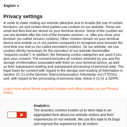
Men
Suchformular öffnen
English
PwC Legal Deutschland
Privacy settings
Referentenentwurf des Bundesministeriums für Arbeit und Soziales zur Arbeitszeiterfassung
News
Fachbeiträge und Blogs
In order to make visiting our website attractive and to enable the use of certain
functions, we and certain third parties use cookies on our website. These are
small text files that are stored on your terminal device. Some of the cookies we
use are deleted after the end of the browser session, i.e. after you close your
Arbeits- und Sozialversicherungsrecht
browser (so-called session cookies). Other cookies remain on your terminal
device and enable us or our partner companies to recognise your browser the
27 Apr 2023
3 Minuten Lesezeit
next time you visit us (so-called persistent cookies). On our website, we use
cookies strictly necessary for the operation of our website (hereinafter
“required cookie”). In addition, the following cookie categories are used if you
Referentenentwurf des
give your consent. The consent includes all cookies selected by you and the
storage of information associated with them on your terminal device, as well
Bundesministeriums für Arbeit
as their subsequent reading and subsequent processing of personal data. The
legal basis for consent with regard to the storage and reading of information is
Section 25 (1) of the German Telecommunication-Telemedia- Act (TTDSG)
und Soziales zur
and, with regard to the processing of personal data, Article 6 (1) lit. a GDPR.
Arbeitszeiterfassung
Learn more about these required cookies and other cookies on our Privacy
Policy.
Auf
Auf
Auf
Auf
Link
Analytics:
The analytics cookies enable us to store data in an
Facebook
Twitter
LinkedIn
Xing
kopie
Verfasst von
aggregated form about our website visitors and their
teilen
teilen
teilen
teilen
experiences on our website. We use this data to fix bugs
Dr. Nicole Elert
Manuel Klingenberg
and improve the experience for all visitors.