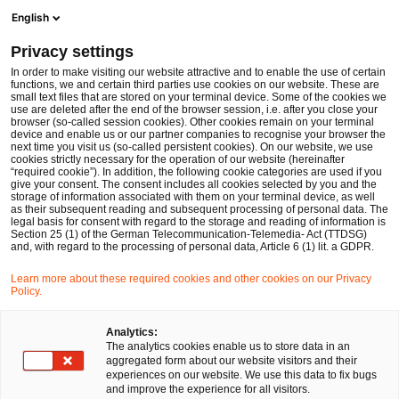
Men
Suchformular öffnen
English
PwC Legal Deutschland
Privacy settings
Notgeschäftsführerbestellung durch den Alleingesellschafter
News
Fachbeiträge und Blogs
In order to make visiting our website attractive and to enable the use of certain
functions, we and certain third parties use cookies on our website. These are
small text files that are stored on your terminal device. Some of the cookies we
use are deleted after the end of the browser session, i.e. after you close your
Gesellschaftsrecht
browser (so-called session cookies). Other cookies remain on your terminal
device and enable us or our partner companies to recognise your browser the
16 Jun 2025
2 Minuten Lesezeit
next time you visit us (so-called persistent cookies). On our website, we use
cookies strictly necessary for the operation of our website (hereinafter
“required cookie”). In addition, the following cookie categories are used if you
Notgeschäftsführerbestellung
give your consent. The consent includes all cookies selected by you and the
storage of information associated with them on your terminal device, as well
durch den Alleingesellschafter
as their subsequent reading and subsequent processing of personal data. The
legal basis for consent with regard to the storage and reading of information is
Section 25 (1) of the German Telecommunication-Telemedia- Act (TTDSG)
and, with regard to the processing of personal data, Article 6 (1) lit. a GDPR.
Auf
Auf
Auf
Auf
Link
Learn more about these required cookies and other cookies on our Privacy
Facebook
Twitter
LinkedIn
Xing
kopie
Policy.
Verfasst von
teilen
teilen
teilen
teilen
Dr. Robert Schiller
David Santa
Analytics:
The analytics cookies enable us to store data in an
aggregated form about our website visitors and their
experiences on our website. We use this data to fix bugs
and improve the experience for all visitors.