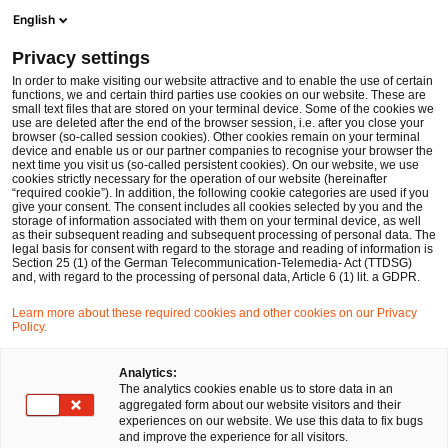
Men
Suchformular öffnen
English
PwC Legal Deutschland
Privacy settings
EU-Kommission genehmigt das 300 Mio. EUR schwere griechische Förderprogramm für den Breitbandausbau
News
Fachbeiträge und Blogs
In order to make visiting our website attractive and to enable the use of certain
functions, we and certain third parties use cookies on our website. These are
small text files that are stored on your terminal device. Some of the cookies we
use are deleted after the end of the browser session, i.e. after you close your
Kartell-, Vergabe- und Beihilfenrecht
browser (so-called session cookies). Other cookies remain on your terminal
device and enable us or our partner companies to recognise your browser the
09 Okt 2019
3 Minuten Lesezeit
next time you visit us (so-called persistent cookies). On our website, we use
cookies strictly necessary for the operation of our website (hereinafter
“required cookie”). In addition, the following cookie categories are used if you
EU-Kommission genehmigt das
give your consent. The consent includes all cookies selected by you and the
storage of information associated with them on your terminal device, as well
300 Mio. EUR schwere
as their subsequent reading and subsequent processing of personal data. The
legal basis for consent with regard to the storage and reading of information is
Section 25 (1) of the German Telecommunication-Telemedia- Act (TTDSG)
griechische Förderprogramm
and, with regard to the processing of personal data, Article 6 (1) lit. a GDPR.
für den Breitbandausbau
Learn more about these required cookies and other cookies on our Privacy
Policy.
Auf
Auf
Auf
Auf
Link
Analytics:
The analytics cookies enable us to store data in an
Facebook
Twitter
LinkedIn
Xing
kopie
aggregated form about our website visitors and their
teilen
teilen
teilen
teilen
experiences on our website. We use this data to fix bugs
and improve the experience for all visitors.